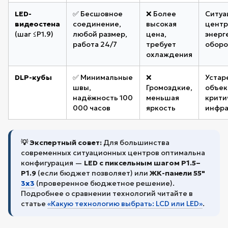
LED-
✅ Бесшовное
❌ Более
Ситуа
видеостена
соединение,
высокая
центр
(шаг ≤P1.9)
любой размер,
цена,
энерг
работа 24/7
требует
оборо
охлаждения
DLP-кубы
✅ Минимальные
❌
Устар
швы,
Громоздкие,
объек
надёжность 100
меньшая
крити
000 часов
яркость
инфра
💡 Экспертный совет:
Для большинства
современных ситуационных центров оптимальна
конфигурация —
LED с пиксельным шагом P1.5–
P1.9
(если бюджет позволяет) или
ЖК-панели 55"
3х3
(проверенное бюджетное решение).
Подробнее о сравнении технологий читайте в
статье
«Какую технологию выбрать: LCD или LED»
.