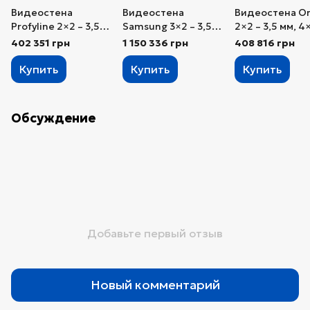
Видеостена
Видеостена
Видеостена Or
Profyline 2×2 – 3,5
Samsung 3×2 – 3,5
2×2 – 3,5 мм, 4
мм, 4×55″
мм, 6×55″ +
402 351 грн
1 150 336 грн
408 816 грн
контроллер
Digibird
Купить
Купить
Купить
Обсуждение
Добавьте первый отзыв
Новый комментарий