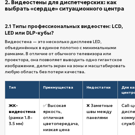
2. Видеостены для диспетчерских: как
выбрать «сердце» ситуационного центра
2.1 Типы профессиональных видеостен: LCD,
LED или DLP-кубы?
Видеостена — это несколько дисплеев LED,
объединённых в единое полотно с минимальными
рамками. В отличие от обычного телевизора или
проектора, она позволяет выводить одно гигантское
изображение, делить экран на зоны и масштабировать
любую область без потери качества.
Тип
Преимущества
Недостатки
Для ка
центр
ЖК-
✅ Высокая
❌ Заметные
Call-
видеостена
яркость,
швы между
диспе
(рамки 1.8–
отличная
панелями
комму
3.5 мм)
цветопередача,
служб
низкая цена