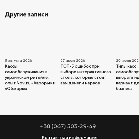
Другие записи
5 августа 2026
27 июля 2026
20 июля 20
Кассы
ТОП-5 ошибок при
Типы касс
самообслуживания в
выборе интерактивного
самообслуж
украинском ритейле:
стола, которые стоят
выбрать и
опыт Novus, «Авроры» и
вам денег и нервов
вариант дл
«Обжоры»
бизнеса
+38 (067) 503-29-49
Контактная информация