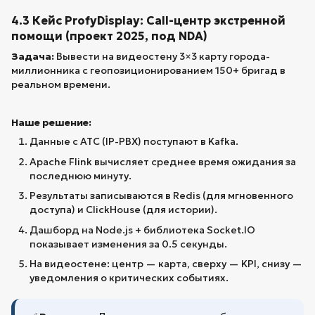
4.3 Кейс ProfyDisplay: Call-центр экстренной
помощи (проект 2025, под NDA)
Задача:
Вывести на видеостену 3×3 карту города-
миллионника с геопозиционированием 150+ бригад в
реальном времени.
Наше решение:
Данные с АТС (IP-PBX) поступают в Kafka.
Apache Flink вычисляет среднее время ожидания за
последнюю минуту.
Результаты записываются в Redis (для мгновенного
доступа) и ClickHouse (для истории).
Дашборд на Node.js + библиотека Socket.IO
показывает изменения за 0.5 секунды.
На видеостене: центр — карта, сверху — KPI, снизу —
уведомления о критических событиях.