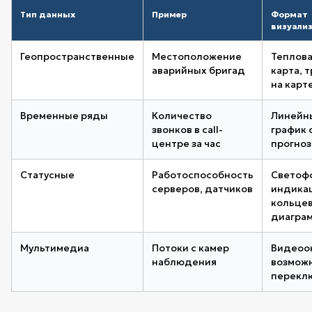
Тип данных
Пример
Формат
визуали
Геопространственные
Местоположение
Теплов
аварийных бригад
карта, 
на карт
Временные ряды
Количество
Линейн
звонков в call-
график 
центре за час
прогно
Статусные
Работоспособность
Светоф
серверов, датчиков
индика
кольце
диагра
Мультимедиа
Потоки с камер
Видеоок
наблюдения
возмож
перекл