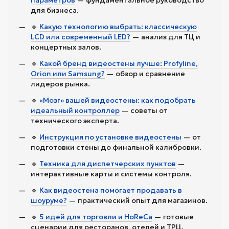
параметров
— фундаментальное руководство
для бизнеса.
🔹
Какую технологию выбрать: классическую
LCD или современный LED?
— анализ для ТЦ и
концертных залов.
🔹
Какой бренд видеостены лучше: Profyline,
Orion или Samsung?
— обзор и сравнение
лидеров рынка.
🔹
«Мозг» вашей видеостены: как подобрать
идеальный контроллер
— советы от
технического эксперта.
🔹
Инструкция по установке видеостены
— от
подготовки стены до финальной калибровки.
🔹
Техника для диспетчерских пунктов
—
интерактивные карты и системы контроля.
🔹
Как видеостена помогает продавать в
шоуруме?
— практический опыт для магазинов.
🔹
5 идей для торговли и HoReCa
— готовые
сценарии для ресторанов, отелей и ТРЦ.