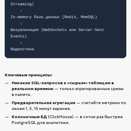
Streaming)
↓
In-memory база данных (Redis, MemSQL)
↓
Визуализация (WebSockets или Server-Sent
Events)
↓
Видеостена
Ключевые принципы:
Никаких SQL-запросов к «сырым» таблицам в
реальном времени
— только агрегированные срезы
в памяти.
Предварительная агрегация
— считайте метрики по
окнам 1, 5, 15 минут заранее.
Колоночные БД
(ClickHouse) — в сотни раз быстрее
PostgreSQL для аналитики.