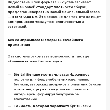
Видеостена Orion формата 2×2 устанавливает
новый мировой стандарт плотности сборки,
предлагая невероятно малый межпанельный зазор
—
всего 0,88 мм
. Это решение для тех, кто не ищет
компромиссов между технологичностью и
эстетикой.
Без компромиссов: сферы высочайшего
применения
Эта система открывает возможности там, где
обычные экраны беспомощны:
Digital Signage экстра-класса:
Идеальное
полотно для фешенебельных ювелирных
бутиков, авторских шоурумов, приватных банков
и галерей, где реклама должна сливаться с
интерьером, формируя безупречное
впечатление.
Точность, которая поражает:
Критически