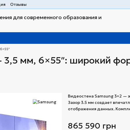
ция
Отзывы
ния для современного образования и
 6×55″
 3,5 мм, 6×55″: широкий фо
Видеостена Samsung 3×2 — э
Зазор 3.5 мм создает впечат
отображения данных. Компле
865 590 грн