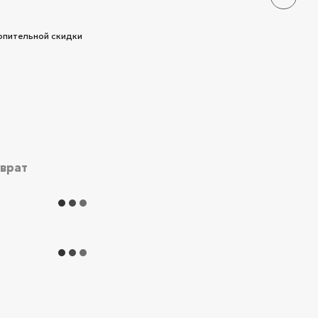
опительной скидки
зврат