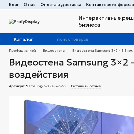
Перейти к основному контенту
Блог
О нас
Оплата и доставка
Контактная информа
Интерактивные реше
бизнеса
Каталог
Профидисплей
Видеостены
Видеостена Samsung 3×2 – 3,5 мм,
Видеостена Samsung 3×2 –
воздействия
Артикул: Samsung-3-2-3-5-6-55
Оставить отзыв