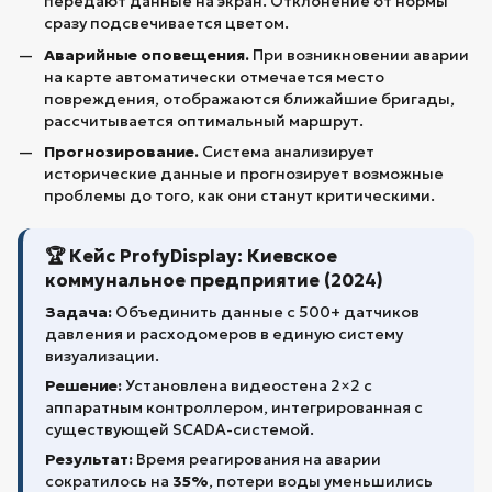
передают данные на экран. Отклонение от нормы
сразу подсвечивается цветом.
Аварийные оповещения.
При возникновении аварии
на карте автоматически отмечается место
повреждения, отображаются ближайшие бригады,
рассчитывается оптимальный маршрут.
Прогнозирование.
Система анализирует
исторические данные и прогнозирует возможные
проблемы до того, как они станут критическими.
🏆 Кейс ProfyDisplay: Киевское
коммунальное предприятие (2024)
Задача:
Объединить данные с 500+ датчиков
давления и расходомеров в единую систему
визуализации.
Решение:
Установлена видеостена 2×2 с
аппаратным контроллером, интегрированная с
существующей SCADA-системой.
Результат:
Время реагирования на аварии
сократилось на
35%
, потери воды уменьшились