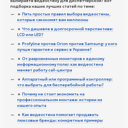
Выбираете видеостену для диспетчерской? Вот
подборка наших лучших статей по теме:
🔹
Пять простых правил выбора видеостены,
которые сэкономят вам миллионы
🔹
Что дешевле в долгосрочной перспективе:
LCD или LED?
🔹
Profyline против Orion против Samsung: у кого
лучше гарантия и сервис в Украине?
🔹
От разрозненных мониторов к единому
информационному полю: как видеостена
меняет работу call-центра
🔹
Аппаратный или программный контроллер:
что выбрать для бесперебойной работы?
🔹
Почему не стоит экономить на
профессиональном монтаже: истории из
нашего опыта
🔹
Как видеостена помогает продавать
люксовые бренды: конкретные примеры