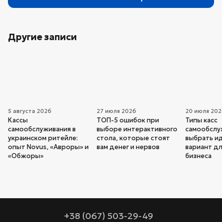
Другие записи
5 августа 2026
27 июля 2026
20 июля 20
Кассы
ТОП-5 ошибок при
Типы касс
самообслуживания в
выборе интерактивного
самообслуж
украинском ритейле:
стола, которые стоят
выбрать и
опыт Novus, «Авроры» и
вам денег и нервов
вариант дл
«Обжоры»
бизнеса
+38 (067) 503-29-49