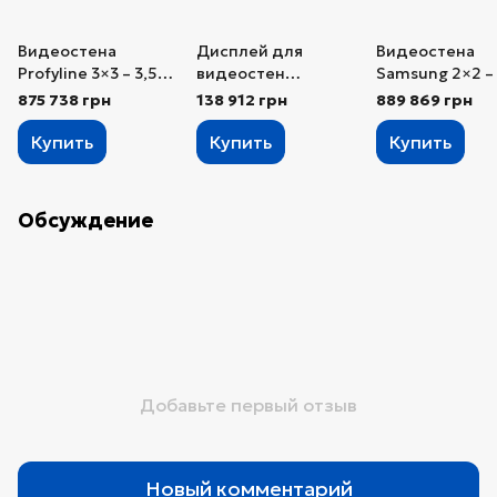
Видеостена
Дисплей для
Видеостена
Profyline 3×3 – 3,5
видеостен
Samsung 2×2 –
мм, 9×55″
Samsung VM55B-U
мм, 4×55″
875 738 грн
138 912 грн
889 869 грн
Купить
Купить
Купить
Обсуждение
Добавьте первый отзыв
Новый комментарий