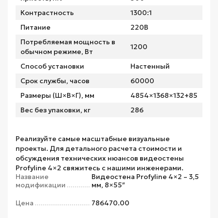
Контрастность
1300:1
Питание
220В
Потребляемая мощность в
1200
обычном режиме, Вт
Способ установки
Настенный
Срок службы, часов
60000
Размеры (Ш×В×Г), мм
4854×1368×132+85
Вес без упаковки, кг
286
Реализуйте самые масштабные визуальные
проекты. Для детального расчета стоимости и
обсуждения технических нюансов видеостены
Profyline 4×2 свяжитесь с нашими инженерами.
Название
Видеостена Profyline 4×2 – 3,5
модификации
мм, 8×55″
Цена
786470.00