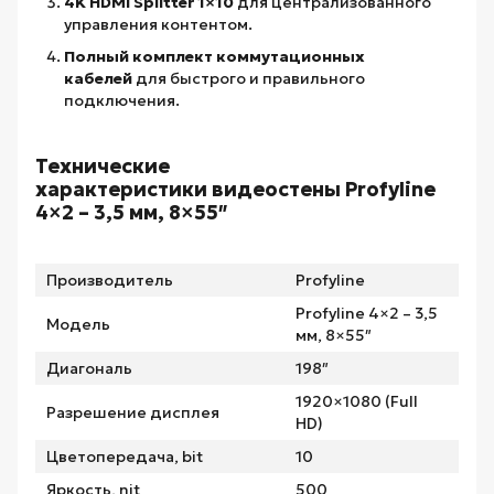
4K HDMI Splitter 1×10
для централизованного
управления контентом.
Полный комплект коммутационных
кабелей
для быстрого и правильного
подключения.
Технические
характеристики видеостены Profyline
4×2 – 3,5 мм, 8×55″
Производитель
Profyline
Profyline 4×2 – 3,5
Модель
мм, 8×55″
Диагональ
198″
1920×1080 (Full
Разрешение дисплея
HD)
Цветопередача, bit
10
Яркость, nit
500