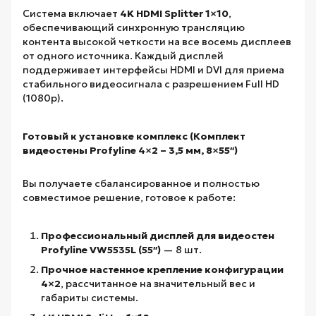
Система включает
4K HDMI Splitter 1×10
,
обеспечивающий синхронную трансляцию
контента высокой четкости на все восемь дисплеев
от одного источника. Каждый дисплей
поддерживает интерфейсы HDMI и DVI для приема
стабильного видеосигнала с разрешением Full HD
(1080p).
Готовый к установке комплекс (Комплект
видеостены Profyline 4×2 – 3,5 мм, 8×55″)
Вы получаете сбалансированное и полностью
совместимое решение, готовое к работе:
Профессиональный дисплей для видеостен
Profyline VW5535L (55″)
— 8 шт.
Прочное настенное крепление конфигурации
4×2
, рассчитанное на значительный вес и
габариты системы.