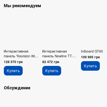
Мы рекомендуем
Интерактивная
Интерактивная
Intboard GT65
панель Yesvision 86″
панель Newline TT-
109 995 грн
DT-I864LT-V100-U
6524C C Series
128 570 грн
82 472 грн
Купить
Купить
Купить
Обсуждение