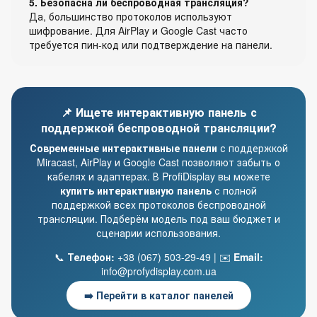
5. Безопасна ли беспроводная трансляция?
Да, большинство протоколов используют
шифрование. Для AirPlay и Google Cast часто
требуется пин-код или подтверждение на панели.
📌 Ищете интерактивную панель с
поддержкой беспроводной трансляции?
Современные интерактивные панели
с поддержкой
Miracast, AirPlay и Google Cast позволяют забыть о
кабелях и адаптерах. В ProfiDisplay вы можете
купить интерактивную панель
с полной
поддержкой всех протоколов беспроводной
трансляции. Подберём модель под ваш бюджет и
сценарии использования.
📞
Телефон:
+38 (067) 503-29-49 | ✉️
Email:
info@profydisplay.com.ua
➡️ Перейти в каталог панелей