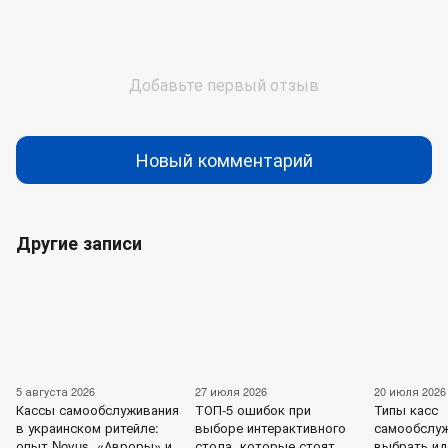
Добавьте первый отзыв
Новый комментарий
Другие записи
5 августа 2026
27 июля 2026
20 июля 2026
Кассы самообслуживания
ТОП-5 ошибок при
Типы касс
в украинском ритейле:
выборе интерактивного
самообслуж
опыт Novus, «Авроры» и
стола, которые стоят
выбрать и