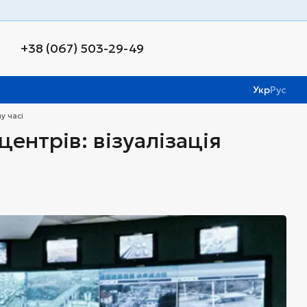
+38 (067) 503-29-49
Укр
Рус
у часі
центрів: візуалізація