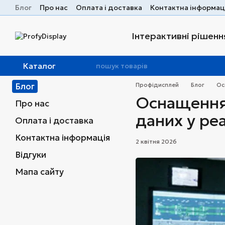
Перейти до основного контенту
Блог
Про нас
Оплата і доставка
Контактна інформац
Інтерактивні рішення
Каталог
Блог
Профідисплей
Блог
Ос
Оснащення с
Про нас
даних у ре
Оплата і доставка
Контактна інформація
2 квітня 2026
Відгуки
Мапа сайту