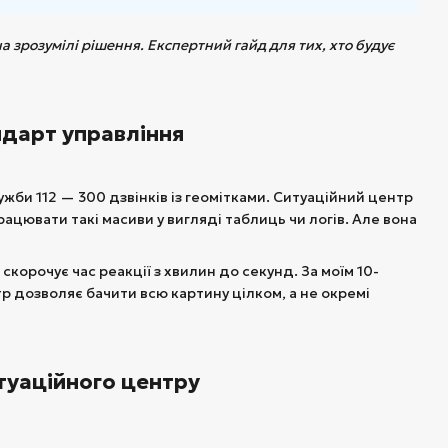
 зрозумілі рішення. Експертний гайд для тих, хто будує
андарт управління
жби 112 — 300 дзвінків із геомітками. Ситуаційний центр
рацювати такі масиви у вигляді таблиць чи логів. Але вона
скорочує час реакції з хвилин до секунд. За моїм 10-
 дозволяє бачити всю картину цілком, а не окремі
итуаційного центру