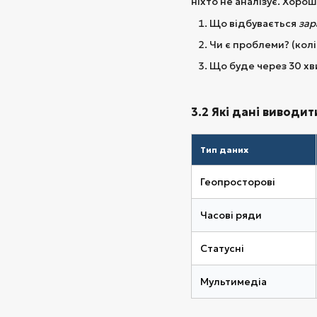
ніхто не аналізує. Хоро
Що відбувається
зар
Чи є проблеми? (кол
Що буде через 30 хв
3.2 Які дані виводит
Тип даних
Геопросторові
Часові ряди
Статусні
Мультимедіа