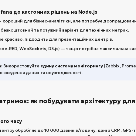
rafana до кастомних рішень на Node.js
 — хороший для бізнес-аналітики, але потребує доопрацювання
безкоштовний та потужний варіант для технічних метрик.
е красиво, підходить для презентаційних центрів.
ode-RED, WebSockets, D3.js) — якщо потрібна максимальна кас
:
Використовуйте
єдину систему моніторингу
(Zabbix, Promet
го введення даних та неузгодженості.
затримок: як побудувати архітектуру для 
ого часу
центру обробляє до 10 000 дзвінків/годину, дані з CRM, GPS-т