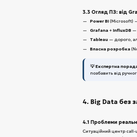
3.3 Огляд ПЗ: від G
Power BI
(Microsoft)
Grafana
+
InfluxDB
— 
Tableau
— дорого, ал
Власна розробка
(N
💡 Експертна порада
позбавить від ручно
4. Big Data без 
4.1 Проблеми реальн
Ситуаційний центр call-