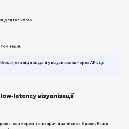
 для real-time.
томізація.
heus), яка віддає дані у візуалізацію через API. Це
low-latency візуалізації
реків, соцмереж та історичні записи за 3 роки. Якщо