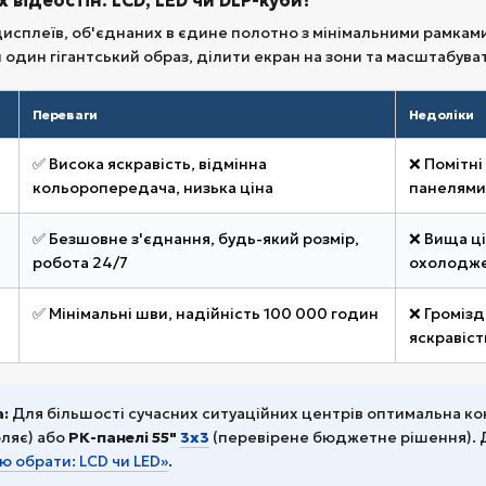
 відеостін: LCD, LED чи DLP-куби?
дисплеїв, об'єднаних в єдине полотно з мінімальними рамками
один гігантський образ, ділити екран на зони та масштабуват
Переваги
Недоліки
✅ Висока яскравість, відмінна
❌ Помітні
кольоропередача, низька ціна
панелями
✅ Безшовне з'єднання, будь-який розмір,
❌ Вища ці
робота 24/7
охолодж
✅ Мінімальні шви, надійність 100 000 годин
❌ Громізд
яскравіст
:
Для більшості сучасних ситуаційних центрів оптимальна ко
ляє) або
РК-панелі 55"
3х3
(перевірене бюджетне рішення). Д
ю обрати: LCD чи LED»
.