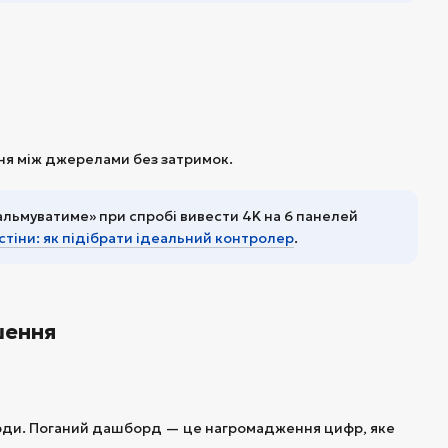
ня між джерелами без затримок.
льмуватиме» при спробі вивести 4K на 6 панелей
стіни: як підібрати ідеальний контролер
.
шення
орди. Поганий дашборд — це нагромадження цифр, яке