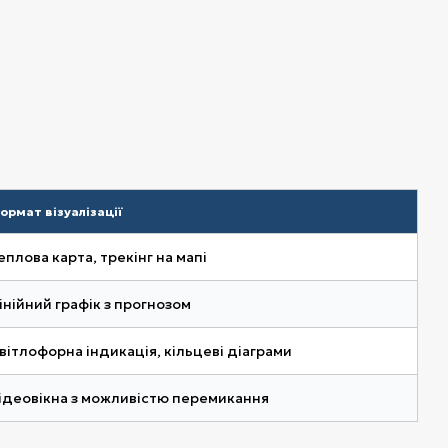
ормат візуалізації
еплова карта, трекінг на мапі
інійний графік з прогнозом
вітлофорна індикація, кільцеві діаграми
ідеовікна з можливістю перемикання