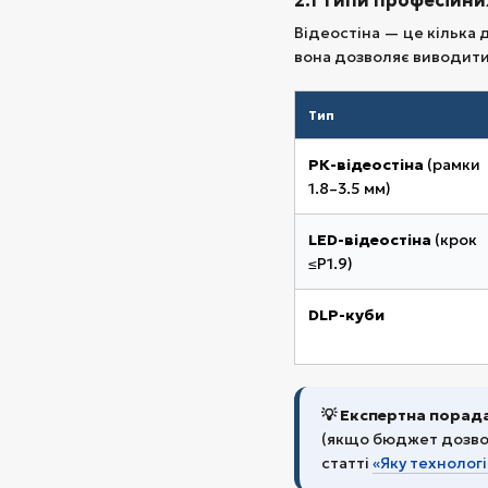
2.1 Типи професійних
Відеостіна — це кілька 
вона дозволяє виводити 
Тип
РК-відеостіна
(рамки
1.8–3.5 мм)
LED-відеостіна
(крок
≤P1.9)
DLP-куби
💡 Експертна порада
(якщо бюджет дозво
статті
«Яку технологі