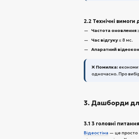
2.2 Технічні вимоги
Частота оновлення
≥
Час відгуку
≤ 8 мс.
Апаратний відеоко
❌
Помилка:
економит
одночасно. Про вибі
3. Дашборди для
3.1 3 головні питанн
Відеостіна
— це просто 