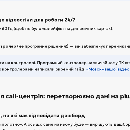
 до відеостіни для роботи 24/7
 60 Гц (щоб не було «шлейфів» на динамічних картах).
нтролер
(не програмне рішення!) — він забезпечує перемикан
и на контролері. Програмний контролер на звичайному ПК «га
р контролера ми написали окремий гайд:
«Мозок» вашої відео
 call-центрів: перетворюємо дані на рі
я, на які має відповідати дашборд
«полотно». А ось що саме на ньому буде — вирішують дашб