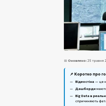
📅
Оновлено:
25 травня 2
📌 Коротко про г
Відеостіна
— це н
Дашборди
мають
Big Data в реальн
спричиняють фата