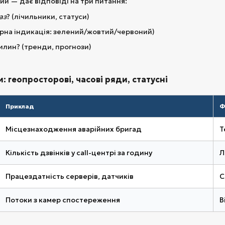
ший — дає відповіді на три питання:
аз
? (лічильники, статуси)
ірна індикація: зелений/жовтий/червоний)
илин? (тренди, прогнози)
и: геопросторові, часові ряди, статусні
Приклад
Ф
Місцезнаходження аварійних бригад
Т
Кількість дзвінків у call-центрі за годину
Л
Працездатність серверів, датчиків
С
Потоки з камер спостереження
В