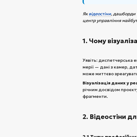
Як
відеостіни
, дашборди 
центр управління майбут
1. Чому візуалі
Уявіть: диспетчерська е
мерії — дані з камер, да
може миттєво зреагуват
Візуалізація даних у р
річним досвідом проєкт
фрагменти.
2. Відеостіни д