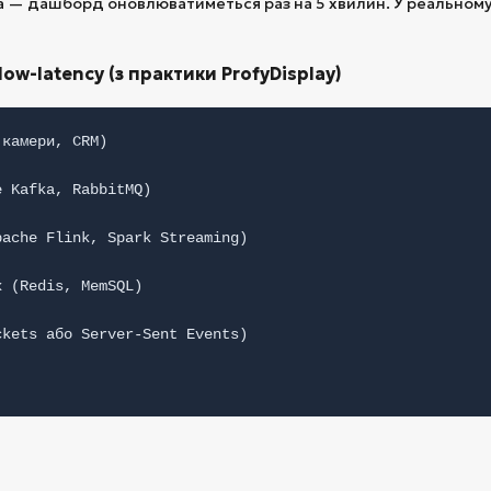
а — дашборд оновлюватиметься раз на 5 хвилин. У реальному
low-latency (з практики ProfyDisplay)
 камери, CRM)
e Kafka, RabbitMQ)
pache Flink, Spark Streaming)
х (Redis, MemSQL)
ckets або Server-Sent Events)