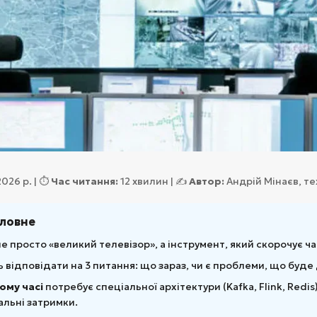
026 р. | ⏱️
Час читання:
12 хвилин | ✍️
Автор:
Андрій Мінаєв, те
оловне
е просто «великий телевізор», а інструмент, який скорочує ча
 відповідати на 3 питання: що зараз, чи є проблеми, що буд
ому часі
потребує спеціальної архітектури (Kafka, Flink, Redi
льні затримки.