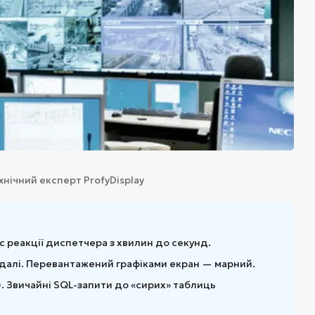
хнічний експерт ProfyDisplay
с реакції диспетчера з хвилин до секунд.
е далі. Перевантажений графіками екран — марний.
s). Звичайні SQL-запити до «сирих» таблиць