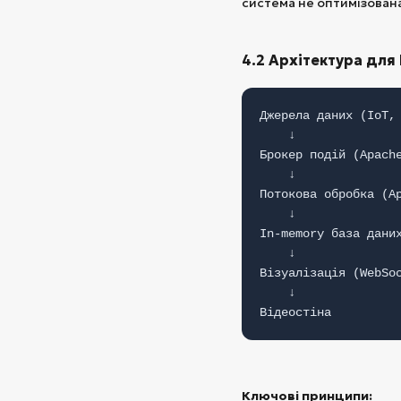
система не оптимізован
4.2 Архітектура для 
Джерела даних (IoT,
↓
Брокер подій (Apach
↓
Потокова обробка (A
↓
In-memory база дани
↓
Візуалізація (WebSo
↓
Відеостіна
Ключові принципи: