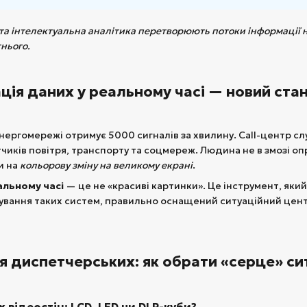
та інтелектуальна аналітика перетворюють потоки інформації на
нього.
зація даних у реальному часі — новий ст
нергомережі отримує 5000 сигналів за хвилину. Call-центр слу
тчиків повітря, транспорту та соцмереж. Людина не в змозі оп
и на
кольорову зміну на великому екрані
.
еальному часі
— це не «красиві картинки». Це інструмент, який 
ування таких систем, правильно оснащений ситуаційний центр
ля диспетчерських: як обрати «серце» с