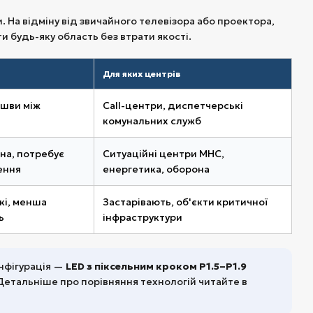
. На відміну від звичайного телевізора або проектора,
и будь-яку область без втрати якості.
Для яких центрів
 шви між
Call-центри, диспетчерські
комунальних служб
на, потребує
Ситуаційні центри МНС,
ення
енергетика, оборона
кі, менша
Застарівають, об'єкти критичної
ь
інфраструктури
нфігурація —
LED з піксельним кроком P1.5–P1.9
етальніше про порівняння технологій читайте в