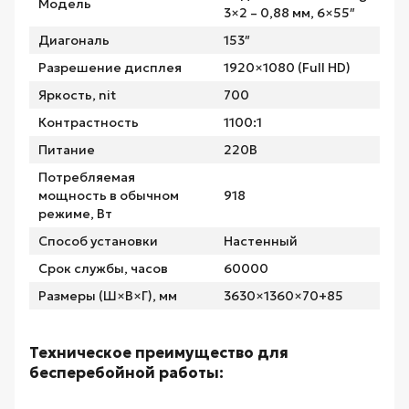
Модель
3×2 – 0,88 мм, 6×55″
Диагональ
153″
Разрешение дисплея
1920×1080 (Full HD)
Яркость, nit
700
Контрастность
1100:1
Питание
220В
Потребляемая
мощность в обычном
918
режиме, Вт
Способ установки
Настенный
Срок службы, часов
60000
Размеры (Ш×В×Г), мм
3630×1360×70+85
Техническое преимущество для
бесперебойной работы: