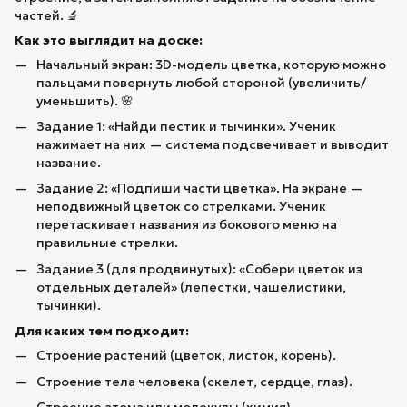
частей. 🔬
Как это выглядит на доске:
Начальный экран: 3D-модель цветка, которую можно
пальцами повернуть любой стороной (увеличить/
уменьшить). 🌸
Задание 1: «Найди пестик и тычинки». Ученик
нажимает на них — система подсвечивает и выводит
название.
Задание 2: «Подпиши части цветка». На экране —
неподвижный цветок со стрелками. Ученик
перетаскивает названия из бокового меню на
правильные стрелки.
Задание 3 (для продвинутых): «Собери цветок из
отдельных деталей» (лепестки, чашелистики,
тычинки).
Для каких тем подходит:
Строение растений (цветок, листок, корень).
Строение тела человека (скелет, сердце, глаз).
Строение атома или молекулы (химия).