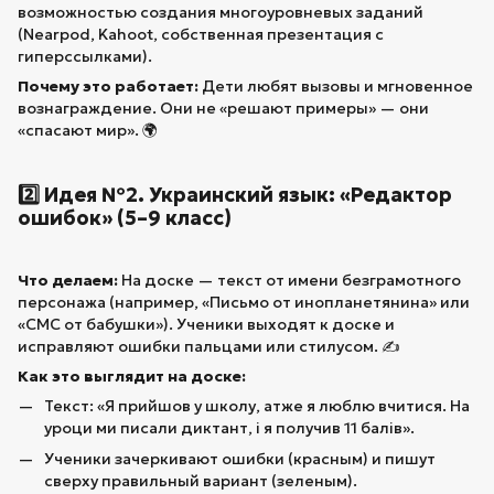
возможностью создания многоуровневых заданий
(Nearpod, Kahoot, собственная презентация с
гиперссылками).
Почему это работает:
Дети любят вызовы и мгновенное
вознаграждение. Они не «решают примеры» — они
«спасают мир». 🌍
2️⃣ Идея №2. Украинский язык: «Редактор
ошибок» (5–9 класс)
Что делаем:
На доске — текст от имени безграмотного
персонажа (например, «Письмо от инопланетянина» или
«СМС от бабушки»). Ученики выходят к доске и
исправляют ошибки пальцами или стилусом. ✍️
Как это выглядит на доске:
Текст: «Я прийшов у школу, атже я люблю вчитися. На
уроци ми писали диктант, і я получив 11 балів».
Ученики зачеркивают ошибки (красным) и пишут
сверху правильный вариант (зеленым).