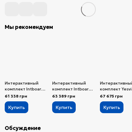
Мы рекомендуем
Интерактивный
Интерактивный
Интерактивны
комплект Intboard
комплект Intboard
комплект Yesvi
82 (Тип 1)
82X (Тип 1)
86W (Тип 1)
61 338 грн
63 389 грн
67 675 грн
Купить
Купить
Купить
Обсуждение