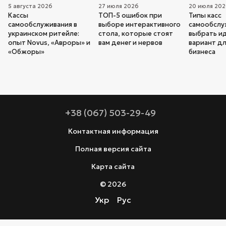
5 августа 2026
27 июля 2026
20 июля 20
Кассы
ТОП-5 ошибок при
Типы касс
самообслуживания в
выборе интерактивного
самообслуж
украинском ритейле:
стола, которые стоят
выбрать и
опыт Novus, «Авроры» и
вам денег и нервов
вариант дл
«Обжоры»
бизнеса
+38 (067) 503-29-49
Контактная информация
Полная версия сайта
Карта сайта
© 2026
Укр
Рус