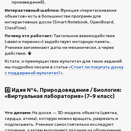
произведений).
Интерактивный шаблон:
Функция «перетаскивания
объектов» есть в большинстве программ для
интерактивных досок (Smart Notebook, OpenBoard,
ClassFlow).
Почему это работает:
Тактильное взаимодействие
(«взял и перенес») задействует моторную память.
Ученики запоминают даты не механически, а через
действие. 🧠
Кстати, о преимуществах мультитач для таких заданий
мы подробно писали в статье
«Стоит ли покупать доску
с поддержкой мультитач?»
.
4️⃣ Идея №4. Природоведение / Биология:
«Виртуальная лаборатория» (7–9 класс)
Что делаем:
На доске — 3D-модель объекта (цветка,
сердца, атома), которую можно вращать, разрезать и
подписывать. Ученики самостоятельно исследуют
строение, а затем выполняют задание на обозначение