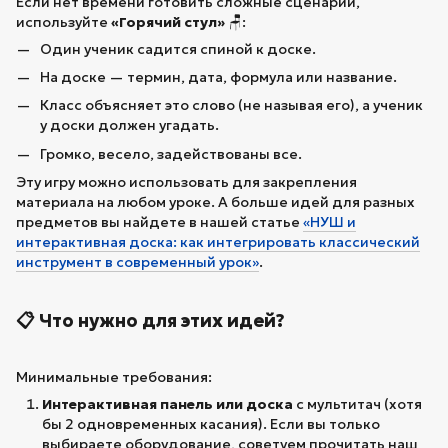
Если нет времени готовить сложные сценарии,
используйте
«Горячий стул»
🪑:
Один ученик садится спиной к доске.
На доске — термин, дата, формула или название.
Класс объясняет это слово (не называя его), а ученик
у доски должен угадать.
Громко, весело, задействованы все.
Эту игру можно использовать для закрепления
материала на любом уроке. А больше идей для разных
предметов вы найдете в нашей статье
«НУШ и
интерактивная доска: как интегрировать классический
инструмент в современный урок»
.
📋 Что нужно для этих идей?
Минимальные требования:
Интерактивная панель или доска
с мультитач (хотя
бы 2 одновременных касания). Если вы только
выбираете оборудование, советуем прочитать наш