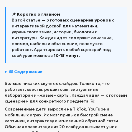
📌 Коротко о главном
В этой статье —
5 готовых сценариев уроков
с
интерактивной доской для математики,
украинского языка, истории, биологии и
литературы. Каждая идея содержит описание,
пример, шаблон и объяснение, почему это
работает. Адаптировать любой сценарий под
свой урок можно за
10-15 минут
.
📖 Содержание
Больше никаких скучных слайдов. Только то, что
работает: квесты, редакторы, виртуальные
лаборатории и «живые» карты. Каждая идея — с готовым
сценарием для конкретного предмета. 🚀
Современные дети выросли на TikTok, YouTube и
мобильных играх. Их мозг привык к быстрой смене
картинки, интерактиву и мгновенной обратной связи.
Обычная презентация из 20 слайдов вызывает у них