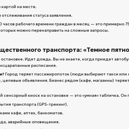
картой на месте.
 отслеживания статуса заявления.
 часов рабочего времени граждан в месяц — это примерно 75 
которых можно перенаправить на сложные запросы.
бщественного транспорта: «Темное пятн
 остановке. Идет дождь. Вы не знаете, когда приедет автобус
 исцарапанные расписания.
и?
Город теряет пассажиропоток (люди выбирают такси или 
 целевые объявления. Бизнес рядом (кафе, магазины) теряет
 сенсорный киоск на остановке — это «умная» табличка. Он 
ытия транспорта (GPS-трекинг).
ками кафе, аптек, банкоматов.
ода, аварийные оповещения.