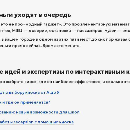
ньги уходят в очередь
это не про «модный гаджет». Это про элементарную математи
нтов, МФЦ — доверие, остановки — пассажиров, музеи — эмо
 в вашем городе в одном из этих пяти мест до сих пор живая 
еньги прямо сейчас. Время это менять.
е идей и экспертизы по интерактивным 
но выбрать киоск, где он наиболее эффективен, и сколько это
 по выбору киоска от А до Я
к и где он применяется?
зовании: новые возможности для школ
аботы reception с помощью киоска