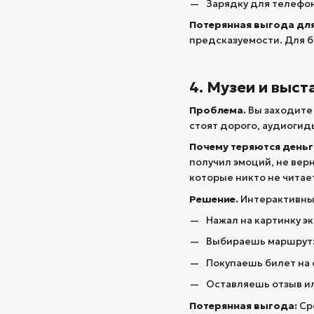
Зарядку для телефон
Потерянная выгода для
предсказуемости. Для б
4. Музеи и выс
Проблема.
Вы заходите 
стоят дорого, аудиогид
Почему теряются деньг
получил эмоций, не вер
которые никто не читае
Решение.
Интерактивный 
Нажал на картинку э
Выбираешь маршрут: 
Покупаешь билет на 
Оставляешь отзыв ил
Потерянная выгода:
Сре