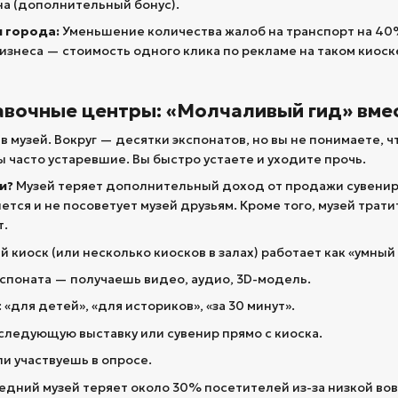
а (дополнительный бонус).
 города:
Уменьшение количества жалоб на транспорт на 40%
изнеса — стоимость одного клика по рекламе на таком киоске
тавочные центры: «Молчаливый гид» вм
в музей. Вокруг — десятки экспонатов, но вы не понимаете, чт
ы часто устаревшие. Вы быстро устаете и уходите прочь.
и?
Музей теряет дополнительный доход от продажи сувениро
нется и не посоветует музей друзьям. Кроме того, музей тра
т.
киоск (или несколько киосков в залах) работает как «умный 
кспоната — получаешь видео, аудио, 3D-модель.
«для детей», «для историков», «за 30 минут».
следующую выставку или сувенир прямо с киоска.
и участвуешь в опросе.
дний музей теряет около 30% посетителей из-за низкой вов