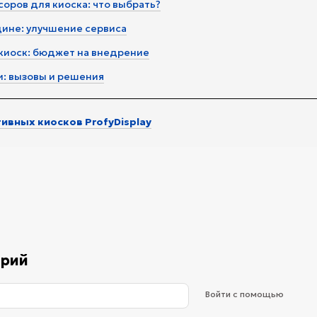
оров для киоска: что выбрать?
цине: улучшение сервиса
 киоск: бюджет на внедрение
и: вызовы и решения
тивных киосков ProfyDisplay
арий
Войти с помощью