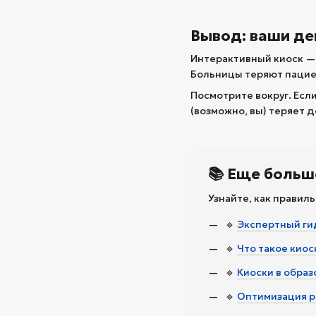
Вывод: ваши де
Интерактивный киоск — 
Больницы теряют пацие
Посмотрите вокруг. Если
(возможно, вы) теряет д
📚 Еще больш
Узнайте, как правиль
🔹
Экспертный гид
🔹
Что такое киос
🔹
Киоски в обра
🔹
Оптимизация р