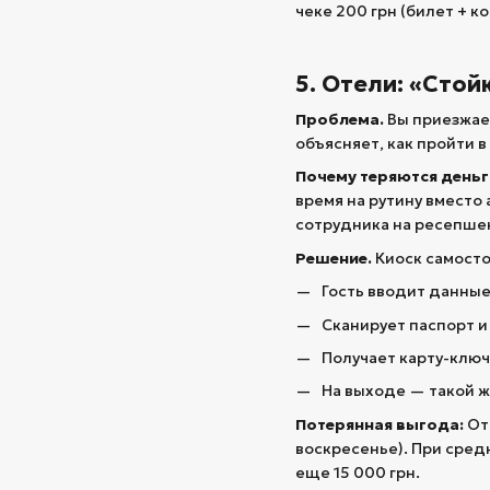
чеке 200 грн (билет + 
5. Отели: «Стой
Проблема.
Вы приезжает
объясняет, как пройти в
Почему теряются деньг
время на рутину вместо
сотрудника на ресепше
Решение.
Киоск самостоя
Гость вводит данные
Сканирует паспорт и
Получает карту-ключ
На выходе — такой ж
Потерянная выгода:
Оте
воскресенье). При сред
еще 15 000 грн.