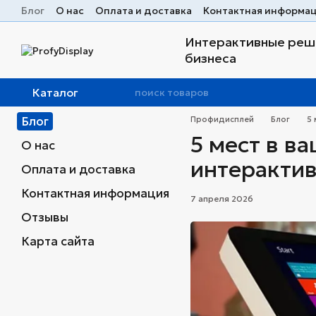
Перейти к основному контенту
Блог
О нас
Оплата и доставка
Контактная информа
Интерактивные реше
бизнеса
Каталог
Блог
Профидисплей
Блог
5 
5 мест в в
О нас
интерактив
Оплата и доставка
Контактная информация
7 апреля 2026
Отзывы
Карта сайта