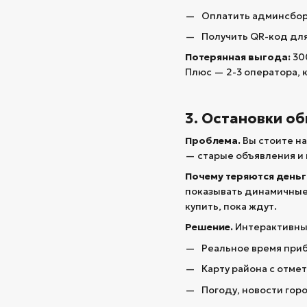
Оплатить админсбор 
Получить QR-код для
Потерянная выгода:
300
Плюс — 2-3 оператора, 
3. Остановки о
Проблема.
Вы стоите на
— старые объявления и
Почему теряются деньг
показывать динамичные,
купить, пока ждут.
Решение.
Интерактивный
Реальное время приб
Карту района с отмет
Погоду, новости гор