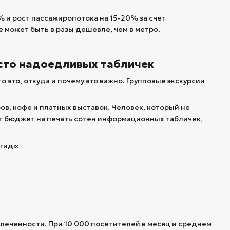
 и рост пассажиропотока на 15-20% за счет
 может быть в разы дешевле, чем в метро.
есто надоедливых табличек
о это, откуда и почему это важно. Групповые экскурсии
в, кофе и платных выставок. Человек, который не
тит бюджет на печать сотен информационных табличек,
гид»:
леченности. При 10 000 посетителей в месяц и среднем