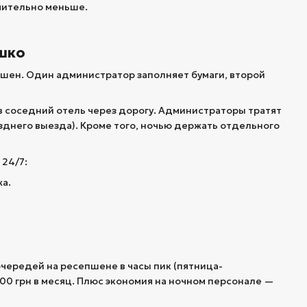
ачительно меньше.
ышко
епшен. Один администратор заполняет бумаги, второй
 в соседний отель через дорогу. Администраторы тратят
озднего выезда). Кроме того, ночью держать отдельного
 24/7:
а.
очередей на ресепшене в часы пик (пятница-
000 грн в месяц. Плюс экономия на ночном персонале —