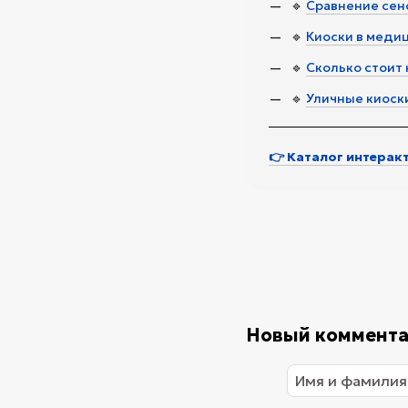
🔹
Сравнение сенс
🔹
Киоски в меди
🔹
Сколько стоит
🔹
Уличные киоск
👉 Каталог интерак
Новый коммент