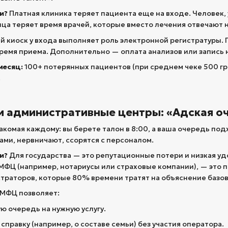
и?
Платная клиника теряет пациента еще на входе. Человек, 
ца теряет время врачей, которые вместо лечения отвечают на
 киоск у входа выполняет роль электронной регистратуры. П
ремя приема. Дополнительно — оплата анализов или запись 
месяц:
100+ потерянных пациентов (при среднем чеке 500 грн 
.
и административные центры: «Адская о
акомая каждому: вы берете талон в 8:00, а ваша очередь подх
сами, нервничают, ссорятся с персоналом.
и?
Для государства — это репутационные потери и низкая уд
ФЦ (например, нотариусы или страховые компании), — это п
траторов, которые 80% времени тратят на объяснение базо
 МФЦ позволяет:
ю очередь на нужную услугу.
справку (например, о составе семьи) без участия оператора.