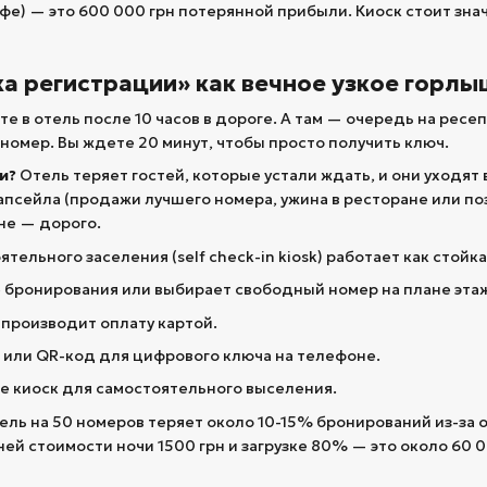
кофе) — это 600 000 грн потерянной прибыли. Киоск стоит зн
ка регистрации» как вечное узкое горл
е в отель после 10 часов в дороге. А там — очередь на рес
 номер. Вы ждете 20 минут, чтобы просто получить ключ.
и?
Отель теряет гостей, которые устали ждать, и они уходят
 апсейла (продажи лучшего номера, ужина в ресторане или п
не — дорого.
тельного заселения (self check-in kiosk) работает как стойка
 бронирования или выбирает свободный номер на плане этаж
 производит оплату картой.
 или QR-код для цифрового ключа на телефоне.
е киоск для самостоятельного выселения.
ль на 50 номеров теряет около 10-15% бронирований из-за 
ней стоимости ночи 1500 грн и загрузке 80% — это около 60 