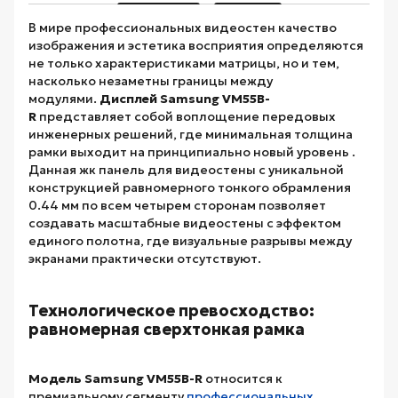
В мире профессиональных видеостен качество
изображения и эстетика восприятия определяются
не только характеристиками матрицы, но и тем,
насколько незаметны границы между
модулями.
Дисплей Samsung VM55B-
R
представляет собой воплощение передовых
инженерных решений, где минимальная толщина
рамки выходит на принципиально новый уровень .
Данная жк панель для видеостены с уникальной
конструкцией равномерного тонкого обрамления
0.44 мм по всем четырем сторонам позволяет
создавать масштабные видеостены с эффектом
единого полотна, где визуальные разрывы между
экранами практически отсутствуют.
Технологическое превосходство:
равномерная сверхтонкая рамка
Модель Samsung VM55B-R
относится к
премиальному сегменту
профессиональных