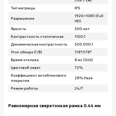
(139.7 см)
Тип матрицы
IPS
1920×1080 (Full
Разрешение
HD)
Яркость
500 нит
Контрастность статическая
1100:1
Динамическая контрастность
500 000:1
Угол обзора (Г/В)
178°/178°
Время отклика
8 мс (GtG)
Цветовой охват
72%
Коэффициент антибликового
28% Haze
покрытия
Режим работы
24/7
Равномерная сверхтонкая рамка 0.44 мм