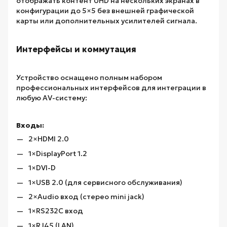
отображать контент UHD на нескольких экранах в
конфигурации до 5×5 без внешней графической
карты или дополнительных усилителей сигнала.
Интерфейсы и коммутация
Устройство оснащено полным набором
профессиональных интерфейсов для интеграции в
любую AV-систему:
Входы:
2×HDMI 2.0
1×DisplayPort 1.2
1×DVI-D
1×USB 2.0 (для сервисного обслуживания)
2×Audio вход (стерео mini jack)
1×RS232C вход
1×RJ45 (LAN)