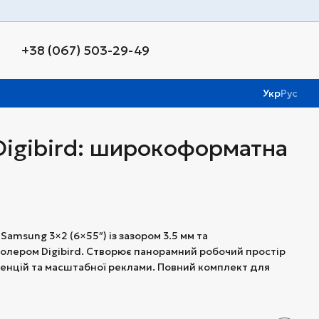
+38 (067) 503-29-49
Укр
Рус
 Digibird: широкоформатна
amsung 3×2 (6×55″) із зазором 3.5 мм та
олером Digibird. Створює панорамний робочий простір
енцій та масштабної реклами. Повний комплект для