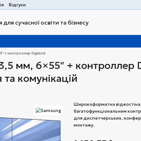
ія
Відгуки
 для сучасної освіти та бізнесу
5″ + контроллер Digibird
3,5 мм, 6×55″ + контроллер
 та комунікацій
Широкоформатна відеостіна S
багатофункціональним контр
для диспетчерських, конфер
монтажу.