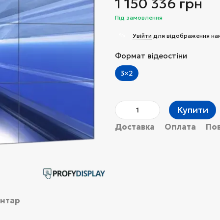
1 150 336 грн
Під замовлення
%
Увійти
для відображення на
Формат відеостіни
3×2
Купити
Доставка
Оплата
По
ентар