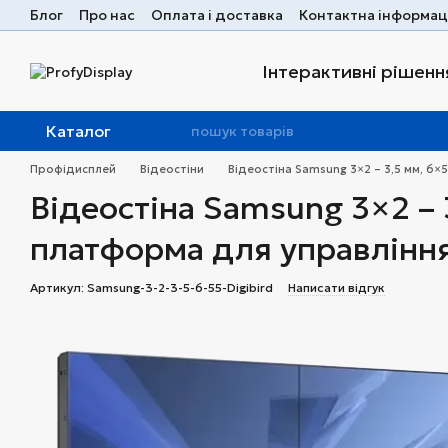
Перейти до основного контенту
Блог
Про нас
Оплата і доставка
Контактна інформац
Інтерактивні рішення
Каталог
Профідисплей
Відеостіни
Відеостіна Samsung 3×2 – 3,5 мм, 6×5
Відеостіна Samsung 3×2 – 
платформа для управління
Артикул: Samsung-3-2-3-5-6-55-Digibird
Написати відгук