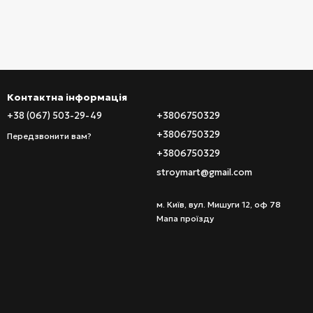
Контактна інформація
+38 (067) 503-29-49
+3806750329
+3806750329
Передзвонити вам?
+3806750329
stroymart@gmail.com
м. Київ, вул. Мишуги 12, оф 78
Мапа проїзду