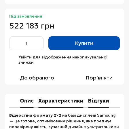
Під замовлення
522 183 грн
Купити
Увійти
для відображення накопичувальної
%
знижки
До обраного
Порівняти
Опис
Характеристики
Відгуки
Відеостіна формату 2×2
на базі дисплеїв Samsung
— це готове, оптимізоване рішення, яке поєднує
перевірену якість, сучасний дизайн з ультратонкими