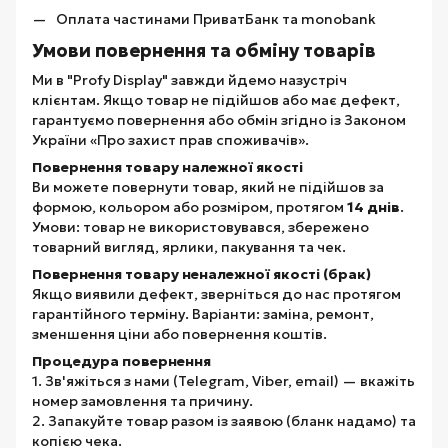
Оплата частинами ПриватБанк та monobank
Умови повернення та обміну товарів
Ми в "Profy Display" завжди йдемо назустріч
клієнтам. Якщо товар не підійшов або має дефект,
гарантуємо повернення або обмін згідно із Законом
України «Про захист прав споживачів».
Повернення товару належної якості
Ви можете повернути товар, який не підійшов за
формою, кольором або розміром, протягом
14 днів
.
Умови: товар не використовувався, збережено
товарний вигляд, ярлики, пакування та чек.
Повернення товару неналежної якості (брак)
Якщо виявили дефект, зверніться до нас протягом
гарантійного терміну. Варіанти: заміна, ремонт,
зменшення ціни або повернення коштів.
Процедура повернення
1. Зв'яжіться з нами (Telegram, Viber, email) — вкажіть
номер замовлення та причину.
2. Запакуйте товар разом із заявою (бланк надамо) та
копією чека.