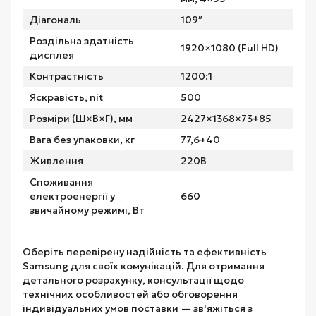
Діагональ
109″
Роздільна здатність
1920×1080 (Full HD)
дисплея
Контрастність
1200:1
Яскравість, nit
500
Розміри (Ш×В×Г), мм
2427×1368×73+85
Вага без упаковки, кг
77,6+40
Живлення
220В
Споживання
електроенергії у
660
звичайному режимі, Вт
Оберіть перевірену надійність та ефективність
Samsung для своїх комунікацій. Для отримання
детального розрахунку, консультації щодо
технічних особливостей або обговорення
індивідуальних умов поставки — зв'яжіться з