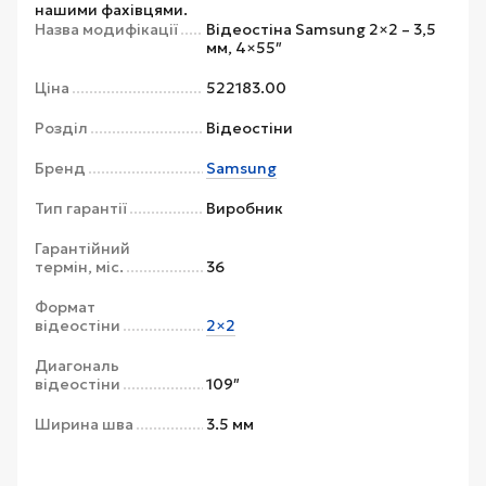
нашими фахівцями.
Назва модифікації
Відеостіна Samsung 2×2 – 3,5
мм, 4×55″
Ціна
522183.00
Розділ
Відеостіни
Бренд
Samsung
Тип гарантії
Виробник
Гарантійний
термін, міс.
36
Формат
відеостіни
2×2
Диагональ
відеостіни
109″
Ширина шва
3.5 мм