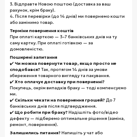
3. Відправте Новою поштою (доставка за ваш
рахунок, крім браку).
4. Після перевірки (до 14 днів) ми повернемо кошти
або замінимо товар.
Терміни повернення коштів
При оплаті карткою — 3–7 банківських днів на ту
саму картку. При оплаті готівкою — за
домовленістю.
Поширені запитання
✔️
Чи можна повернути товар, якщо просто не
сподобався?
Так, протягом 14 днів за умови
збереження товарного вигляду та пакування.
✔️
Хто оплачує доставку при поверненні?
Покупець, окрім випадків браку — тоді компенсуємо
ми.
✔️
Скільки чекати на повернення грошей?
До 7
банківських днів після підтвердження.
✔️
Що робити при браку?
Надішліть фото/відео
дефекту — підберемо оптимальне рішення (заміна,
ремонт, повернення).
Залишились питання?
Напишіть у чат або