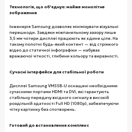
Технологія, що об'єднує: майже монолітне
зображення
Інженерія Samsung дозволяє мінімізувати візуальні
перешкоди. Завдяки міжпанельному зазору лише
3,5 мм чотири дисплеї працюють як єдине ціле. На
такому полотні будь-який контент — від стрімкого
відео до статичної інфографіки — набуває
вражаючої чіткості, глибини кольору та виразності.
Сучасні інтерфейси для стабільної роботи
Дисплеї Samsung VM55B-U оснащені необхідними
сучасними портами HDMI та DVI, які гарантують
стабільну передачу вхідного сигналу в високій
роздільній здатності Full HD (1080p), забезпечуючи
чітку картинку без спотворень.
Готовий до встановлення комплекс