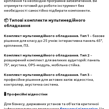
кріплення та необхідне програмне забезпечення. Ви
отримуєте готовий до роботи інструмент без
необхідності самостійно підбирати компоненти.
📦 Типові комплекти мультимедійного
обладнання
Комплект мультимедійного обладнання. Тип 1
– базове
рішення для класу до 25 учнів: інтерактивна панель 65",
кріплення, ПЗ.
Комплект мультимедійного обладнання. Тип 2
–
розширений комплект для великих аудиторій: панель
75", акустика, OPS-модуль, мобільна стійка.
Комплект мультимедійного обладнання. Тип 3
–
професійне рішення для актових залів: відеостіна,
контролер, акустична система.
🖥️ Професійні відеостіни
Для бізнесу, державних установ та об'єктів критичної
інфраструктури ми пропонуємо
безшовні відеостіни
. Це