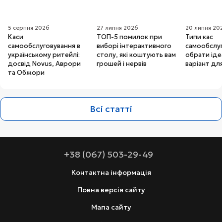
5 серпня 2026
27 липня 2026
20 липня 20
Каси
ТОП-5 помилок при
Типи кас
самообслуговування в
виборі інтерактивного
самообслуг
українському ритейлі:
столу, які коштують вам
обрати ід
досвід Novus, Аврори
грошей і нервів
варіант дл
та Обжори
Всі статті
+38 (067) 503-29-49
Контактна інформація
Повна версія сайту
Мапа сайту