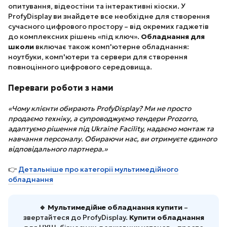
опитування, відеостіни та інтерактивні кіоски. У
ProfyDisplay ви знайдете все необхідне для створення
сучасного цифрового простору – від окремих гаджетів
до комплексних рішень «під ключ».
Обладнання для
школи
включає також комп'ютерне обладнання:
ноутбуки, комп'ютери та сервери для створення
повноцінного цифрового середовища.
Переваги роботи з нами
«Чому клієнти обирають ProfyDisplay? Ми не просто
продаємо техніку, а супроводжуємо тендери Prozorro,
адаптуємо рішення під Ukraine Facility, надаємо монтаж та
навчання персоналу. Обираючи нас, ви отримуєте єдиного
відповідального партнера.»
👉
Детальніше про категорії мультимедійного
обладнання
🔹 Мультимедійне обладнання купити
–
звертайтеся до ProfyDisplay.
Купити обладнання