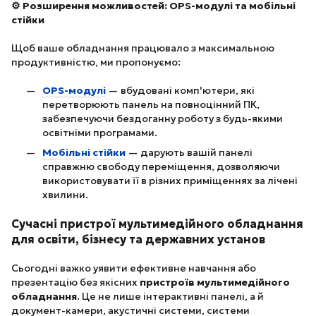
⚙️ Розширення можливостей: OPS-модулі та мобільні
стійки
Щоб ваше обладнання працювало з максимальною
продуктивністю, ми пропонуємо:
OPS-модулі
— вбудовані комп'ютери, які
перетворюють панель на повноцінний ПК,
забезпечуючи бездоганну роботу з будь-якими
освітніми програмами.
Мобільні стійки
— дарують вашій панелі
справжню свободу переміщення, дозволяючи
використовувати її в різних приміщеннях за лічені
хвилини.
Сучасні пристрої мультимедійного обладнання
для освіти, бізнесу та державних установ
Сьогодні важко уявити ефективне навчання або
презентацію без якісних
пристроїв мультимедійного
обладнання
. Це не лише інтерактивні панелі, а й
документ-камери, акустичні системи, системи