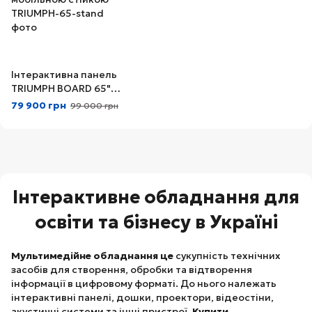
Інтерактивна панель
TRIUMPH BOARD 65"
4К з мобільною
79 900 грн
99 000 грн
стійкою
Інтерактивне обладнання для
освіти та бізнесу в Україні
Мультимедійне обладнання це
сукупність технічних
засобів для створення, обробки та відтворення
інформації в цифровому форматі. До нього належать
інтерактивні панелі, дошки, проектори, відеостіни,
акустичні системи та інші пристрої.
Купити