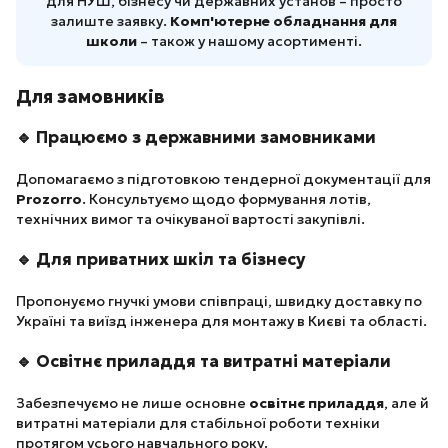
для НУШ, бізнесу чи державних установ – просто
залиште заявку.
Комп'ютерне обладнання для
школи
– також у нашому асортименті.
Для замовників
🔹 Працюємо з державними замовниками
Допомагаємо з підготовкою тендерної документації для
Prozorro
. Консультуємо щодо формування лотів,
технічних вимог та очікуваної вартості закупівлі.
🔹 Для приватних шкіл та бізнесу
Пропонуємо гнучкі умови співпраці, швидку доставку по
Україні та виїзд інженера для монтажу в Києві та області.
🔹 Освітнє приладдя та витратні матеріали
Забезпечуємо не лише основне
освітнє приладдя
, але й
витратні матеріали для стабільної роботи техніки
протягом усього навчального року.