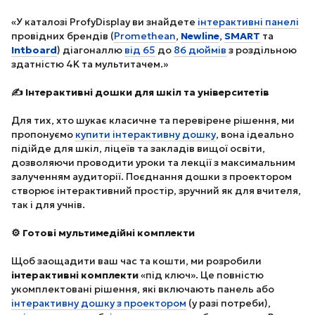
«У каталозі ProfyDisplay ви знайдете
інтерактивні панелі
провідних брендів (
Promethean
,
Newline
,
SMART
та
Intboard
) діагоналлю
від 65
до
86 дюймів
з роздільною
здатністю 4K та мультитачем.»
✍️ Інтерактивні дошки для шкіл та університетів
Для тих, хто шукає класичне та перевірене рішення, ми
пропонуємо
купити інтерактивну дошку
, вона ідеально
підійде для шкіл, ліцеїв та закладів вищої освіти,
дозволяючи проводити уроки та лекції з максимальним
залученням аудиторії. Поєднання дошки з проектором
створює інтерактивний простір, зручний як для вчителя,
так і для учнів.
⚙️ Готові мультимедійні комплекти
Щоб заощадити ваш час та кошти, ми розробили
інтерактивні комплекти
«під ключ». Це повністю
укомплектовані рішення, які включають панель або
інтерактивну дошку з проектором
(у разі потреби),