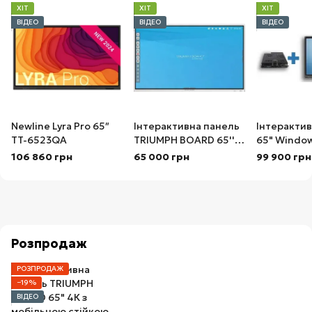
ХІТ
ХІТ
ХІТ
ВІДЕО
ВІДЕО
ВІДЕО
Newline Lyra Pro 65″
Інтерактивна панель
Інтерактив
TT-6523QA
TRIUMPH BOARD 65''
65" Window
IFP PRO
TRIUMPH B
106 860 грн
65 000 грн
99 900 грн
Розпродаж
РОЗПРОДАЖ
−19%
ВІДЕО