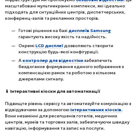
масштабовані мультиекранні комплекси, які ідеально
підходять для ситуаційних центрів, диспетчерських,
конференц-залів та рекламних просторів.
Готові рішення на базі
дисплеїв Samsung
гарантують високу якість та надійність.
Окремі
LCD дисплеї
дозволяють створити
конструкцію будь-якої конфігурації.
А
контролер для відеостіни
забезпечить
бездоганне формування єдиного зображення з
компенсацією рамок та роботою з кількома
джерелами сигналу.
📱 Інтерактивні кіоски для автоматизації
Підвищте рівень сервісу та автоматизуйте комунікацію з
відвідувачами за допомогою
інтерактивних кіосків
.
Вони незамінні для ресепшенів готелів, медичних
центрів, музеїв та торгових залів, забезпечуючи швидку
навігацію, інформування та запис на послуги.