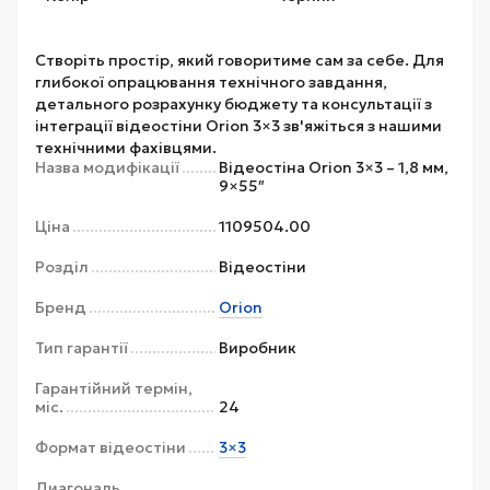
Створіть простір, який говоритиме сам за себе. Для
глибокої опрацювання технічного завдання,
детального розрахунку бюджету та консультації з
інтеграції відеостіни Orion 3×3 зв'яжіться з нашими
технічними фахівцями.
Назва модифікації
Відеостіна Orion 3×3 – 1,8 мм,
9×55″
Ціна
1109504.00
Розділ
Відеостіни
Бренд
Orion
Тип гарантії
Виробник
Гарантійний термін,
міс.
24
Формат відеостіни
3×3
Диагональ