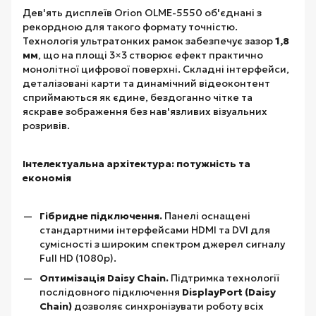
Дев'ять дисплеїв Orion OLME-5550 об'єднані з
рекордною для такого формату точністю.
Технологія ультратонких рамок забезпечує зазор
1,8
мм
, що на площі 3×3 створює ефект практично
монолітної цифрової поверхні. Складні інтерфейси,
деталізовані карти та динамічний відеоконтент
сприймаються як єдине, бездоганно чітке та
яскраве зображення без нав'язливих візуальних
розривів.
Інтелектуальна архітектура: потужність та
економія
Гібридне підключення.
Панелі оснащені
стандартними інтерфейсами HDMI та DVI для
сумісності з широким спектром джерел сигналу
Full HD (1080p).
Оптимізація Daisy Chain.
Підтримка технології
послідовного підключення
DisplayPort (Daisy
Chain)
дозволяє синхронізувати роботу всіх