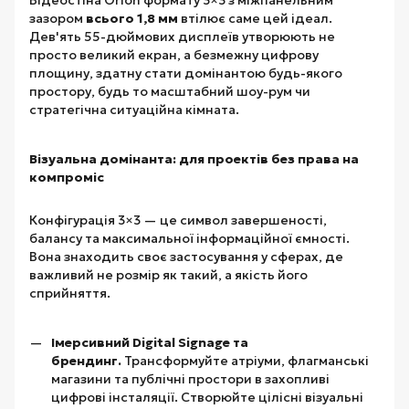
зазором
всього 1,8 мм
втілює саме цей ідеал.
Дев'ять 55-дюймових дисплеїв утворюють не
просто великий екран, а безмежну цифрову
площину, здатну стати домінантою будь-якого
простору, будь то масштабний шоу-рум чи
стратегічна ситуаційна кімната.
Візуальна домінанта: для проектів без права на
компроміс
Конфігурація 3×3 — це символ завершеності,
балансу та максимальної інформаційної ємності.
Вона знаходить своє застосування у сферах, де
важливий не розмір як такий, а якість його
сприйняття.
Імерсивний Digital Signage та
брендинг.
Трансформуйте атріуми, флагманські
магазини та публічні простори в захопливі
цифрові інсталяції. Створюйте цілісні візуальні