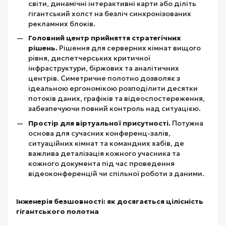
світи, динамічні інтерактивні карти або діліть
гігантський холст на безліч синхронізованих
рекламних блоків.
Головний центр прийняття стратегічних
рішень.
Рішення для серверних кімнат вищого
рівня, диспетчерських критичної
інфраструктури, біржових та аналітичних
центрів. Симетричне полотно дозволяє з
ідеальною ергономікою розподілити десятки
потоків даних, графіків та відеоспостереження,
забезпечуючи повний контроль над ситуацією.
Простір для віртуальної присутності.
Потужна
основа для сучасних конференц-залів,
ситуаційних кімнат та командних хабів, де
важлива деталізація кожного учасника та
кожного документа під час проведення
відеоконференцій чи спільної роботи з даними.
Інженерія безшовності: як досягається цілісність
гігантського полотна