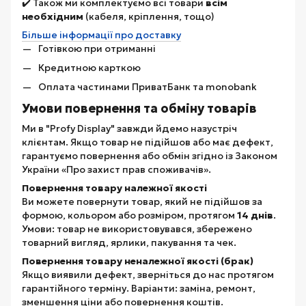
✔️ Також ми комплектуємо всі товари
всім
необхідним
(кабеля, кріплення, тощо)
Більше інформації про доставку
Готівкою при отриманні
Кредитною карткою
Оплата частинами ПриватБанк та monobank
Умови повернення та обміну товарів
Ми в "Profy Display" завжди йдемо назустріч
клієнтам. Якщо товар не підійшов або має дефект,
гарантуємо повернення або обмін згідно із Законом
України «Про захист прав споживачів».
Повернення товару належної якості
Ви можете повернути товар, який не підійшов за
формою, кольором або розміром, протягом
14 днів
.
Умови: товар не використовувався, збережено
товарний вигляд, ярлики, пакування та чек.
Повернення товару неналежної якості (брак)
Якщо виявили дефект, зверніться до нас протягом
гарантійного терміну. Варіанти: заміна, ремонт,
зменшення ціни або повернення коштів.