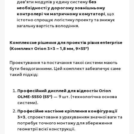
дев'яти модулів у єдину систему
без
необхідності у дорогому зовнішньому
контролері чи матричному комутаторі
, що
істотно спрощує логістику проекту та знижує
загальну вартість володіння.
Комплексне рішення для проектів рівня enterprise
(Комплект Orion 3×3 – 1,8 мм, 9×55″)
Проектування та постачання такої системи мають
бути бездоганними. Цей комплект забезпечує саме
такий підхід:
Професійний дисплей для відеостін Orion
OLME-5550 (55″)
— 9 шт. (технологічна основа
системи).
Професійне настінне кріплення конфігурації
3×3
, спроектоване з урахуванням значної ваги та
потребує точного монтажу для збереження
геометрії всієї конструкції.