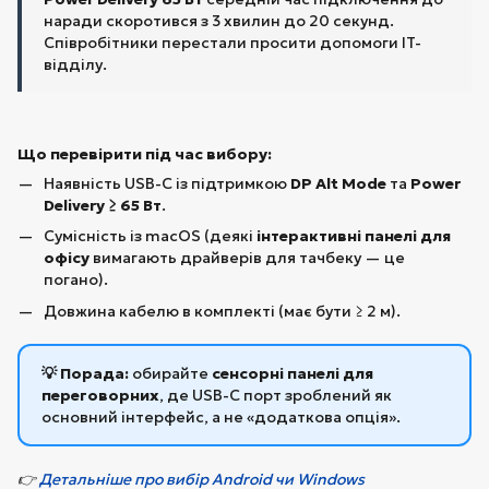
наради скоротився з 3 хвилин до 20 секунд.
Співробітники перестали просити допомоги IT-
відділу.
Що перевірити під час вибору:
Наявність USB-C із підтримкою
DP Alt Mode
та
Power
Delivery ≥ 65 Вт
.
Сумісність із macOS (деякі
інтерактивні панелі для
офісу
вимагають драйверів для тачбеку — це
погано).
Довжина кабелю в комплекті (має бути ≥ 2 м).
💡 Порада:
обирайте
сенсорні панелі для
переговорних
, де USB-C порт зроблений як
основний інтерфейс, а не «додаткова опція».
👉
Детальніше про вибір Android чи Windows