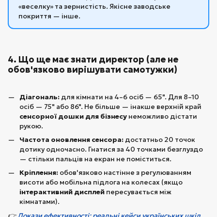
«веселку» та зернистість. Якісне заводське
покриття — інше.
4. Що ще має знати директор (але не
обов'язково вирішувати самотужки)
Діагональ:
для кімнати на 4–6 осіб — 65". Для 8–10
осіб — 75" або 86". Не більше — інакше верхній край
сенсорної дошки для бізнесу
неможливо дістати
рукою.
Частота оновлення сенсора:
достатньо 20 точок
дотику одночасно. Гнатися за 40 точками безглуздо
— стільки пальців на екран не поміститься.
Кріплення:
обов'язково настінне з регулюванням
висоти або мобільна підлога на колесах (якщо
інтерактивний дисплей
пересувається між
кімнатами).
👉
Докази ефективності: реальні кейси українських шкіл