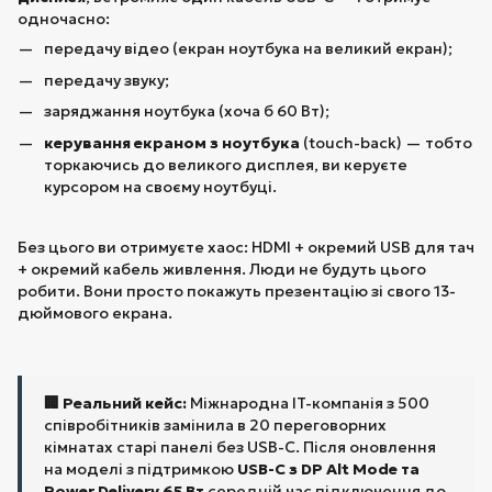
одночасно:
передачу відео (екран ноутбука на великий екран);
передачу звуку;
заряджання ноутбука (хоча б 60 Вт);
керування екраном з ноутбука
(touch-back) — тобто
торкаючись до великого дисплея, ви керуєте
курсором на своєму ноутбуці.
Без цього ви отримуєте хаос: HDMI + окремий USB для тач
+ окремий кабель живлення. Люди не будуть цього
робити. Вони просто покажуть презентацію зі свого 13-
дюймового екрана.
🏢 Реальний кейс:
Міжнародна IT-компанія з 500
співробітників замінила в 20 переговорних
кімнатах старі панелі без USB-C. Після оновлення
на моделі з підтримкою
USB-C з DP Alt Mode та
Power Delivery 65 Вт
середній час підключення до