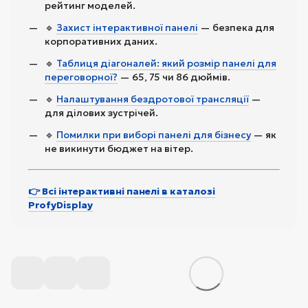
рейтинг моделей.
🔹
Захист інтерактивної панелі
— безпека для
корпоративних даних.
🔹
Таблиця діагоналей: який розмір панелі для
переговорної?
— 65, 75 чи 86 дюймів.
🔹
Налаштування бездротової трансляції
—
для ділових зустрічей.
🔹
Помилки при виборі панелі для бізнесу
— як
не викинути бюджет на вітер.
👉 Всі інтерактивні панелі в каталозі
ProfyDisplay