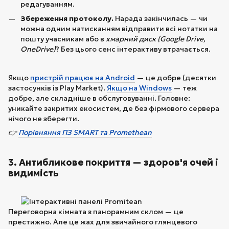
редагуванням.
Збереження протоколу.
Нарада закінчилась — чи
можна одним натисканням відправити всі нотатки на
пошту учасникам або в
хмарний диск (Google Drive,
OneDrive)
? Без цього сенс інтерактиву втрачається.
Якщо
пристрій працює на Android
— це добре (десятки
застосунків із Play Market).
Якщо на Windows
— теж
добре, але складніше в обслуговуванні. Головне:
уникайте закритих екосистем, де без фірмового сервера
нічого не зберегти.
👉
Порівняння ПЗ SMART та Promethean
3. Антибликове покриття — здоров'я очей і
видимість
Переговорна кімната з панорамним склом — це
престижно. Але це жах для звичайного глянцевого