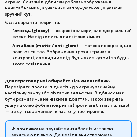
екрана. Сонячні відблиски роблять зображення
нечитабельним, а учасники напружують очі, шукаючи
зручний кут.
Є два варіанти покриття:
Глянець (glossy)
— яскраві кольори, але дзеркальний
ефект. Не підходить для світлих кімнат.
Антиблик (matte / anti-glare)
— матова поверхня, що
розсіює світло. Зображення трохи втрачає в
контрасті, але видиме під будь-яким кутом і за будь-
якого освітлення.
Для переговорної обирайте тільки антиблик.
Перевірити просто: піднесіть до екрану звичайну
настільну лампу або ліхтарик телефона. Відблиск має
бути розмитим, а не чітким відбиттям. Також зверніть
увагу на
олеофобне покриття
(проти відбитків пальців)
— це суттєво зменшить частоту протирання.
⚠️ Важливо:
не плутайте антиблик із матовою
захисною плівкою. Дешеві плівки створюють