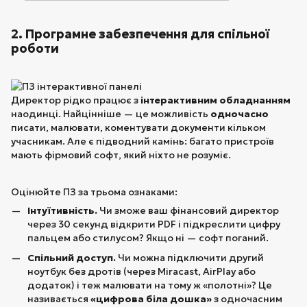
2. Програмне забезпечення для спільної
роботи
Директор рідко працює з
інтерактивним обладнанням
наодинці. Найцінніше — це можливість
одночасно
писати, малювати, коментувати документи кільком
учасникам. Але є підводний камінь: багато пристроїв
мають фірмовий софт, який ніхто не розуміє.
Оцінюйте ПЗ за трьома ознаками:
Інтуїтивність.
Чи зможе ваш фінансовий директор
через 30 секунд відкрити PDF і підкреслити цифру
пальцем або стилусом? Якщо ні — софт поганий.
Спільний доступ.
Чи можна підключити другий
ноутбук без дротів (через Miracast, AirPlay або
додаток) і теж малювати на тому ж «полотні»? Це
називається
«цифрова біла дошка»
з одночасним