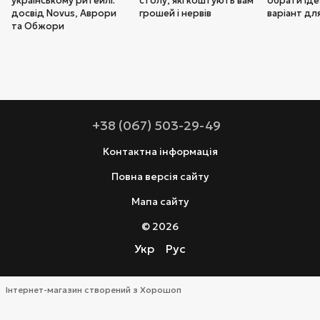
українському ритейлі:
столу, які коштують вам
обрати ід
досвід Novus, Аврори
грошей і нервів
варіант дл
та Обжори
+38 (067) 503-29-49
Контактна інформація
Повна версія сайту
Мапа сайту
© 2026
Укр
Рус
Інтернет-магазин створений з Хорошоп