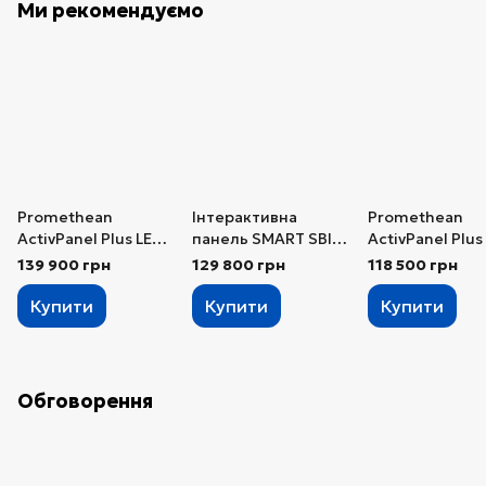
Ми рекомендуємо
Promethean
Інтерактивна
Promethean
ActivPanel Plus LE
панель SMART SBID-
ActivPanel Plus
86"
MX265-V5
65″ OPS-M
139 900 грн
129 800 грн
118 500 грн
Купити
Купити
Купити
Обговорення