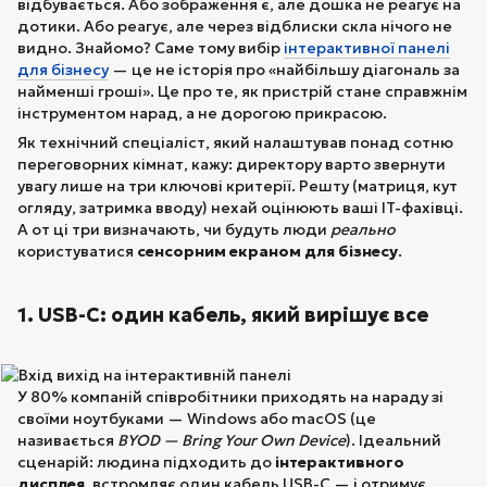
відбувається. Або зображення є, але дошка не реагує на
дотики. Або реагує, але через відблиски скла нічого не
видно. Знайомо? Саме тому вибір
інтерактивної панелі
для бізнесу
— це не історія про «найбільшу діагональ за
найменші гроші». Це про те, як пристрій стане справжнім
інструментом нарад, а не дорогою прикрасою.
Як технічний спеціаліст, який налаштував понад сотню
переговорних кімнат, кажу: директору варто звернути
увагу лише на три ключові критерії. Решту (матриця, кут
огляду, затримка вводу) нехай оцінюють ваші IT-фахівці.
А от ці три визначають, чи будуть люди
реально
користуватися
сенсорним екраном для бізнесу
.
1. USB-C: один кабель, який вирішує все
У 80% компаній співробітники приходять на нараду зі
своїми ноутбуками — Windows або macOS (це
називається
BYOD — Bring Your Own Device
). Ідеальний
сценарій: людина підходить до
інтерактивного
дисплея
, встромляє один кабель USB-C — і отримує