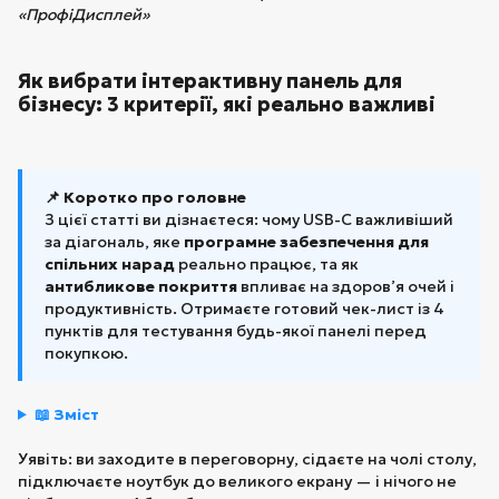
«ПрофіДисплей»
Як вибрати інтерактивну панель для
бізнесу: 3 критерії, які реально важливі
📌 Коротко про головне
З цієї статті ви дізнаєтеся: чому USB-C важливіший
за діагональ, яке
програмне забезпечення для
спільних нарад
реально працює, та як
антибликове покриття
впливає на здоров’я очей і
продуктивність. Отримаєте готовий чек-лист із 4
пунктів для тестування будь-якої панелі перед
покупкою.
📖 Зміст
Уявіть: ви заходите в переговорну, сідаєте на чолі столу,
підключаєте ноутбук до великого екрану — і нічого не