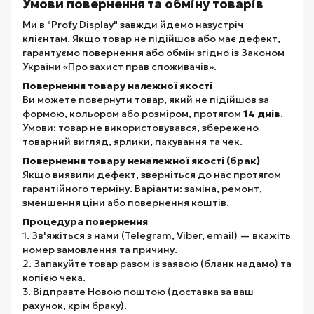
Умови повернення та обміну товарів
Ми в "Profy Display" завжди йдемо назустріч
клієнтам. Якщо товар не підійшов або має дефект,
гарантуємо повернення або обмін згідно із Законом
України «Про захист прав споживачів».
Повернення товару належної якості
Ви можете повернути товар, який не підійшов за
формою, кольором або розміром, протягом
14 днів
.
Умови: товар не використовувався, збережено
товарний вигляд, ярлики, пакування та чек.
Повернення товару неналежної якості (брак)
Якщо виявили дефект, зверніться до нас протягом
гарантійного терміну. Варіанти: заміна, ремонт,
зменшення ціни або повернення коштів.
Процедура повернення
1. Зв'яжіться з нами (Telegram, Viber, email) — вкажіть
номер замовлення та причину.
2. Запакуйте товар разом із заявою (бланк надамо) та
копією чека.
3. Відправте Новою поштою (доставка за ваш
рахунок, крім браку).