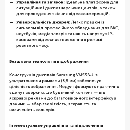
Управління та зв'язок:
Ідеальна платформа для
ситуаційних і диспетчерських центрів, а також
для проведення якісних відеоконференцій.
Універсальність джерел:
Легко працює із
сигналом від професійного обладнання для ВКС,
ноутбуків, медіаплеєрів та навіть напряму з IP-
камерами відеоспостереження в режимі
реального часу.
Безшовна технологія відображення
Конструкція дисплеїв Samsung VM55B-U з
ультратонкими рамками (3,5 мм) забезпечує
цілісність зображення. Модулі формують практично
єдину поверхню, де будь-який контент — від
яскравої реклами до багатовіконного інтерфейсу з
даними — зберігає чіткість, яскравість та
насиченість кольорів.
Інтелектуальне управління та підключення