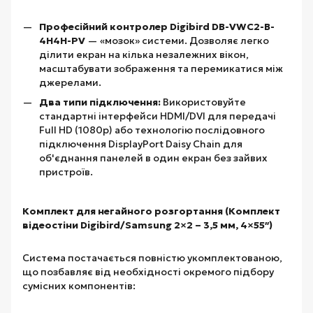
Професійний контролер Digibird DB-VWC2-B-
4H4H-PV
— «мозок» системи. Дозволяє легко
ділити екран на кілька незалежних вікон,
масштабувати зображення та перемикатися між
джерелами.
Два типи підключення:
Використовуйте
стандартні інтерфейси HDMI/DVI для передачі
Full HD (1080p) або технологію послідовного
підключення DisplayPort Daisy Chain для
об'єднання панелей в один екран без зайвих
пристроїв.
Комплект для негайного розгортання (Комплект
відеостіни Digibird/Samsung 2×2 – 3,5 мм, 4×55″)
Система постачається повністю укомплектованою,
що позбавляє від необхідності окремого підбору
сумісних компонентів: