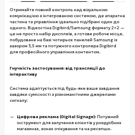
Отримайте повний контроль над візуальною
комунікацією з інтегрованою системою, де апаратна
частина та управління ідеально підібрані один до
одного. Відеостіна Digibird/Samsung формату 2×2 —
це не просто набір дисплеїв, а готове робоче місце,
побудоване на базі чотирьох панелей Samsung із
зазором 3,5 мм та потужного контролера Digibird
для професійного управління контентом.
Гнучкість застосування: від трансляції до
інтерактиву
Система адаптується під будь-яке ваше завдання
завдяки сумісності з різноманітними джерелами
сигналу:
Цифрова реклама (Digital Signage):
Потужний
інструмент для залучення клієнтів у роздрібних
магазинах, зонах очікування та на ресепшн.