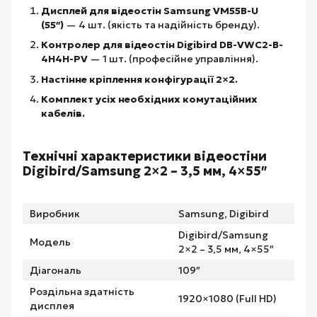
Дисплей для відеостін Samsung VM55B-U
(55″)
— 4 шт. (якість та надійність бренду).
Контролер для відеостін Digibird DB-VWC2-B-
4H4H-PV
— 1 шт. (професійне управління).
Настінне кріплення конфігурації 2×2.
Комплект усіх необхідних комутаційних
кабелів.
Технічні характеристики відеостіни
Digibird/Samsung 2×2 – 3,5 мм, 4×55″
Виробник
Samsung, Digibird
Digibird/Samsung
Модель
2×2 – 3,5 мм, 4×55″
Діагональ
109″
Роздільна здатність
1920×1080 (Full HD)
дисплея