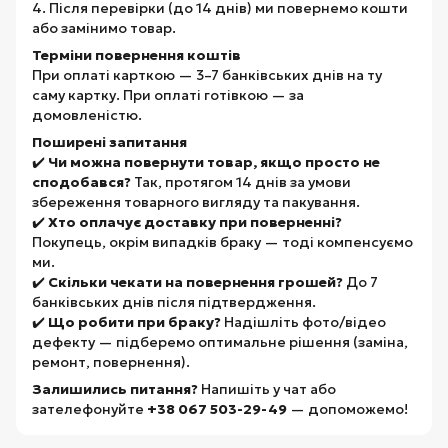
4. Після перевірки (до 14 днів) ми повернемо кошти
або замінимо товар.
Терміни повернення коштів
При оплаті карткою — 3–7 банківських днів на ту
саму картку. При оплаті готівкою — за
домовленістю.
Поширені запитання
✔️
Чи можна повернути товар, якщо просто не
сподобався?
Так, протягом 14 днів за умови
збереження товарного вигляду та пакування.
✔️
Хто оплачує доставку при поверненні?
Покупець, окрім випадків браку — тоді компенсуємо
ми.
✔️
Скільки чекати на повернення грошей?
До 7
банківських днів після підтвердження.
✔️
Що робити при браку?
Надішліть фото/відео
дефекту — підберемо оптимальне рішення (заміна,
ремонт, повернення).
Залишились питання?
Напишіть у чат або
зателефонуйте
+38 067 503-29-49
— допоможемо!