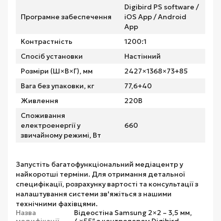
Digibird PS software /
Програмне забеспечення
iOS App / Android
App
Контрастність
1200:1
Спосіб установки
Настінний
Розміри (Ш×В×Г), мм
2427×1368×73+85
Вага без упаковки, кг
77,6+40
Живлення
220В
Споживання
електроенергії у
660
звичайному режимі, Вт
Запустіть багатофункціональний медіацентр у
найкоротші терміни. Для отримання детальної
специфікації, розрахунку вартості та консультації з
налаштування системи зв'яжіться з нашими
технічними фахівцями.
Назва
Відеостіна Samsung 2×2 – 3,5 мм,
модифікації
4×55″ з контролером Digibird