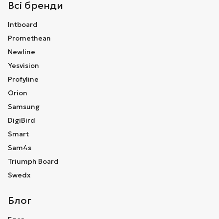
Всі бренди
Intboard
Promethean
Newline
Yesvision
Profyline
Orion
Samsung
DigiBird
Smart
Sam4s
Triumph Board
Swedx
Блог