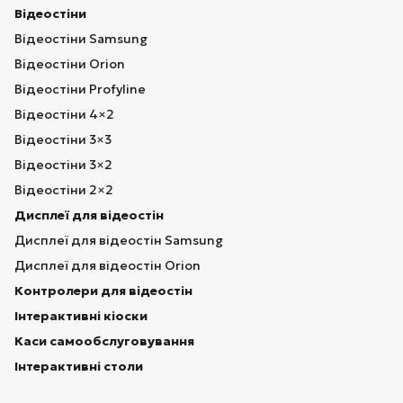
Відеостіни
Відеостіни Samsung
Відеостіни Orion
Відеостіни Profyline
Відеостіни 4×2
Відеостіни 3×3
Відеостіни 3×2
Відеостіни 2×2
Дисплеї для відеостін
Дисплеї для відеостін Samsung
Дисплеї для відеостін Orion
Контролери для відеостін
Інтерактивні кіоски
Каси самообслуговування
Інтерактивні столи