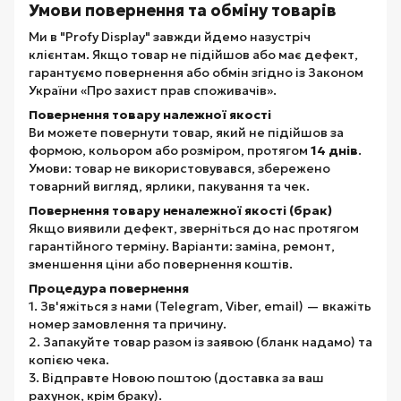
Умови повернення та обміну товарів
Ми в "Profy Display" завжди йдемо назустріч
клієнтам. Якщо товар не підійшов або має дефект,
гарантуємо повернення або обмін згідно із Законом
України «Про захист прав споживачів».
Повернення товару належної якості
Ви можете повернути товар, який не підійшов за
формою, кольором або розміром, протягом
14 днів
.
Умови: товар не використовувався, збережено
товарний вигляд, ярлики, пакування та чек.
Повернення товару неналежної якості (брак)
Якщо виявили дефект, зверніться до нас протягом
гарантійного терміну. Варіанти: заміна, ремонт,
зменшення ціни або повернення коштів.
Процедура повернення
1. Зв'яжіться з нами (Telegram, Viber, email) — вкажіть
номер замовлення та причину.
2. Запакуйте товар разом із заявою (бланк надамо) та
копією чека.
3. Відправте Новою поштою (доставка за ваш
рахунок, крім браку).