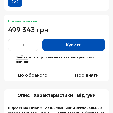
2×2
Під замовлення
499 343 грн
Купити
Увійти
для відображення накопичувальної
%
знижки
До обраного
Порівняти
Опис
Характеристики
Відгуки
Відеостіна Orion 2×2
з інноваційним міжпанельним
зазором
всього 1,8 мм
— це квінтесенція безшовної