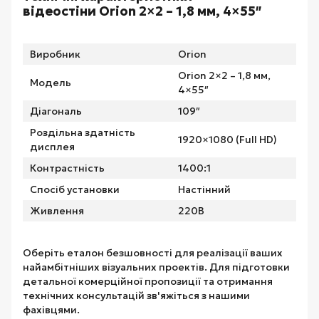
відеостіни Orion 2×2 – 1,8 мм, 4×55″
Виробник
Orion
Orion 2×2 – 1,8 мм,
Модель
4×55″
Діагональ
109″
Роздільна здатність
1920×1080 (Full HD)
дисплея
Контрастність
1400:1
Спосіб установки
Настінний
Живлення
220В
Оберіть еталон безшовності для реалізації ваших
найамбітніших візуальних проектів. Для підготовки
детальної комерційної пропозиції та отримання
технічних консультацій зв'яжіться з нашими
фахівцями.