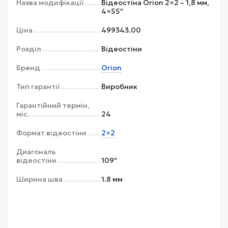
Назва модифікації
Відеостіна Orion 2×2 – 1,8 мм,
4×55″
Ціна
499343.00
Розділ
Відеостіни
Бренд
Orion
Тип гарантії
Виробник
Гарантійний термін,
міс.
24
Формат відеостіни
2×2
Диагональ
відеостіни
109″
Ширина шва
1.8 мм