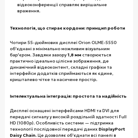
відеоконференції справляє вирішальне
враження.
Технологія, що стирає кордони: принцип роботи
Чотири 55-дюймових дисплеї Orion OLME-5550
об'єднані з мінімально можливим візуальним
бар'єром. Завдяки зазору
1,8 мм
створюється
практично ідеально цілісне зображення, де
динамічний відеоконтент, складні графіки та
інтерфейси додатків сприймаються як єдине,
кришталево чітке та насичене простір.
Інтелектуальна інтеграція: простота та надійність
Дисплеї оснащені інтерфейсами HDMI та DVI для
передачі сигналу у високій роздільній здатності Full
HD (1080p). Особливість системи — підтримка
технології послідовної передачі даних
DisplayPort
Daisy Chain
. Це дозволяє об'єднати всі панелі в