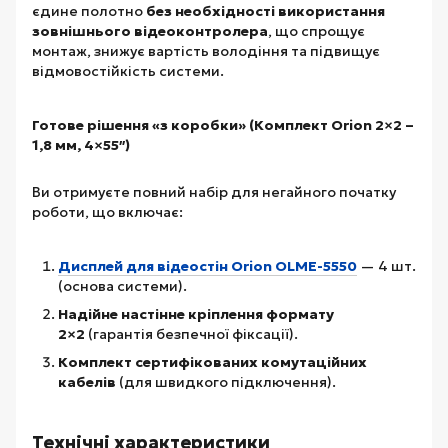
єдине полотно
без необхідності використання
зовнішнього відеоконтролера
, що спрощує
монтаж, знижує вартість володіння та підвищує
відмовостійкість системи.
Готове рішення «з коробки» (Комплект Orion 2×2 –
1,8 мм, 4×55″)
Ви отримуєте повний набір для негайного початку
роботи, що включає:
Дисплей для відеостін Orion OLME-5550
— 4 шт.
(основа системи).
Надійне настінне кріплення формату
2×2
(гарантія безпечної фіксації).
Комплект сертифікованих комутаційних
кабелів
(для швидкого підключення).
Технічні характеристики