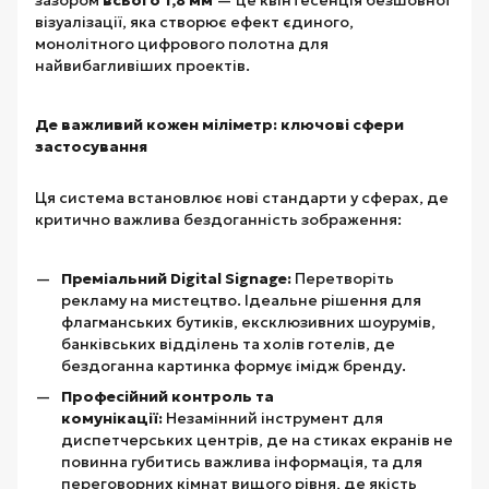
візуалізації, яка створює ефект єдиного,
монолітного цифрового полотна для
найвибагливіших проектів.
Де важливий кожен міліметр: ключові сфери
застосування
Ця система встановлює нові стандарти у сферах, де
критично важлива бездоганність зображення:
Преміальний Digital Signage:
Перетворіть
рекламу на мистецтво. Ідеальне рішення для
флагманських бутиків, ексклюзивних шоурумів,
банківських відділень та холів готелів, де
бездоганна картинка формує імідж бренду.
Професійний контроль та
комунікації:
Незамінний інструмент для
диспетчерських центрів, де на стиках екранів не
повинна губитись важлива інформація, та для
переговорних кімнат вищого рівня, де якість