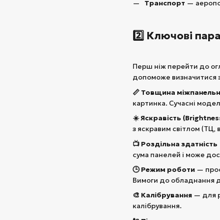
Транспорт
— аеропо
2️⃣ Ключові пар
Перш ніж перейти до огл
допоможе визначитися з
📏 Товщина міжпанельно
картинка. Сучасні моделі
☀️ Яскравість (Brightnes
з яскравим світлом (ТЦ, 
📺 Роздільна здатність
сума панелей і може дося
🕒 Режим роботи
— проф
Вимоги до обладнання д
🎨 Калібрування
— для р
калібрування.