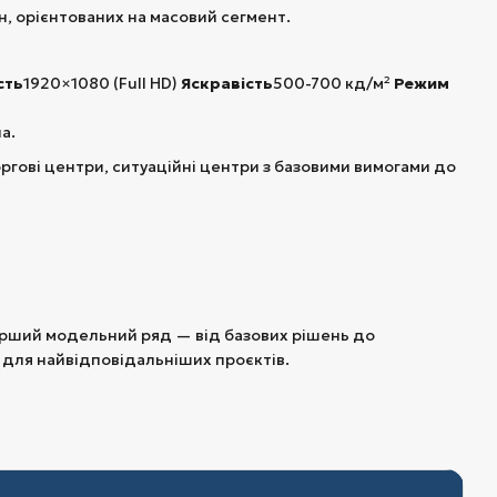
, орієнтованих на масовий сегмент.
сть
1920×1080 (Full HD)
Яскравість
500-700 кд/м²
Режим
а.
гові центри, ситуаційні центри з базовими вимогами до
ирший модельний ряд — від базових рішень до
 для найвідповідальніших проєктів.