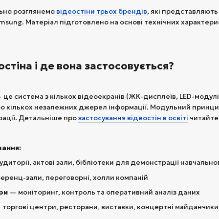
льно розглянемо
відеостіни трьох брендів
, які представляють
msung. Матеріал підготовлено на основі технічних характери
остіна і де вона застосовується?
 — це система з кількох відеоекранів (ЖК-дисплеїв, LED-модул
бо кількох незалежних джерел інформації. Модульний принци
урації. Детальніше про
застосування відеостін в освіті
читайте 
вання:
удиторії, актові зали, бібліотеки для демонстрації навчально
ренц-зали, переговорні, холли компаній
ри
— моніторинг, контроль та оперативний аналіз даних
торгові центри, ресторани, виставки, концертні майданчики