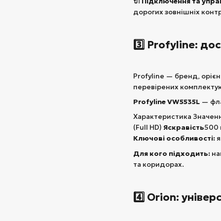
🔌 Підключення та упра
дорогих зовнішніх конт
3️⃣ Profyline: 
Profyline — бренд, оріє
перевірених комплекту
Profyline VW5535L
— фла
Характеристика Значен
(Full HD)
Яскравість
500 
Ключові особливості:
я
Для кого підходить:
на
та коридорах.
4️⃣ Orion: унів