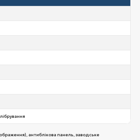
алібрування
зображення), антиблікова панель, заводське