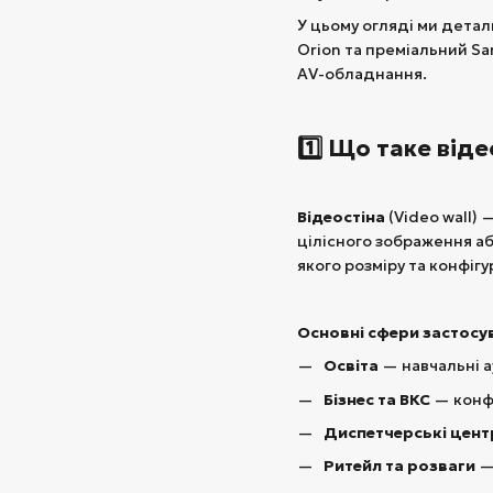
У цьому огляді ми дета
Orion та преміальний Sa
AV-обладнання.
1️⃣ Що таке віде
Відеостіна
(Video wall)
цілісного зображення а
якого розміру та конфіг
Основні сфери застосу
Освіта
— навчальні а
Бізнес та ВКС
— конфе
Диспетчерські цент
Ритейл та розваги
— 