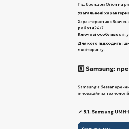
Під брендом Orion на р
Узагальнені характерис
Характеристика Значен
роботи
24/7
Ключові особливості:
у
Для кого підходить:
шк
моніторингу.
5️⃣ Samsung: пре
Samsung є беззаперечни
інноваційних технологій
📌 5.1. Samsung UMH-
Характеристика