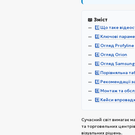
📖 Зміст
1️⃣ Що таке відео
2️⃣ Ключові парам
3️⃣ Огляд Profyline
4️⃣ Огляд Orion
5️⃣ Огляд Samsung
6️⃣ Порівняльна т
7️⃣ Рекомендації 
8️⃣ Монтаж та обс
9️⃣ Кейси впрова
Сучасний світ вимагає м
та торговельних центрів
візуальних рішень.