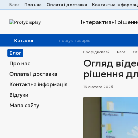
Перейти до основного контенту
Блог
Про нас
Оплата і доставка
Контактна інформац
Інтерактивні рішення
Каталог
Блог
Профідисплей
Блог
Ог
Огляд відео
Про нас
рішення для
Оплата і доставка
Контактна інформація
13 лютого 2026
Відгуки
Мапа сайту