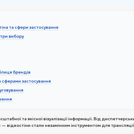
стіна та сфери застосування
етри вибору
аблиця брендів
за сферами застосування
луговування
дження
асштабної та якісної візуалізації інформації. Від диспетчерс
 — відеостіни стали незамінним інструментом для трансляці