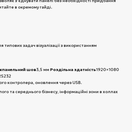
зволяє з'єднувати панелі без необхідності придбання
тайте в окремому гайді.
 типових задач візуалізації з використанням
жпанельний шов
3,5 мм
Роздільна здатність
1920×1080
 RS232
ього контролера, оновлення через USB.
го та середнього бізнесу, інформаційні зони в холлах