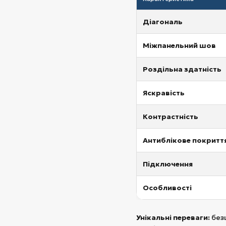
Діагональ
Міжпанельний шов
Роздільна здатність
Яскравість
Контрастність
Антиблікове покритт
Підключення
Особливості
Унікальні переваги:
безш