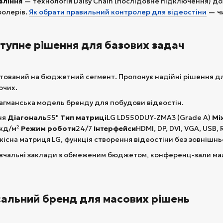
вління
— технологія Daisy Chain (послідовне підключення) до
ролерів.
Як обрати правильний контролер для відеостіни
— чи
доступне рішення для базових задач
нтований на бюджетний сегмент. Пропонує надійні рішення для
ючих.
гманська модель бренду для побудови відеостін.
ня
Діагональ
55"
Тип матриці
LG LD550DUY-ZMA3 (Grade A)
Мі
кд/м²
Режим роботи
24/7
Інтерфейси
HDMI, DP, DVI, VGA, USB,
кісна матриця LG, функція створення відеостіни без зовнішн
вчальні заклади з обмеженим бюджетом, конференц-зали мало
ерсальний бренд для масових рішень