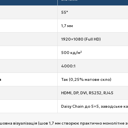
55"
1,7 мм
1920×1080 (Full HD)
500 кд/м²
4000:1
я
Так (0,25% матове скло)
HDMI, DP, DVI, RS232, RJ45
Daisy Chain до 5×5, заводське к
овна візуалізація (шов 1,7 мм створює практично монолітне 