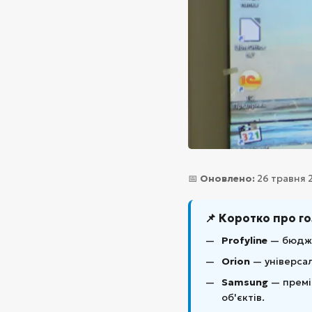
📅
Оновлено:
26 травня 2
📌 Коротко про г
Profyline
— бюджет
Orion
— універсал
Samsung
— преміа
об'єктів.