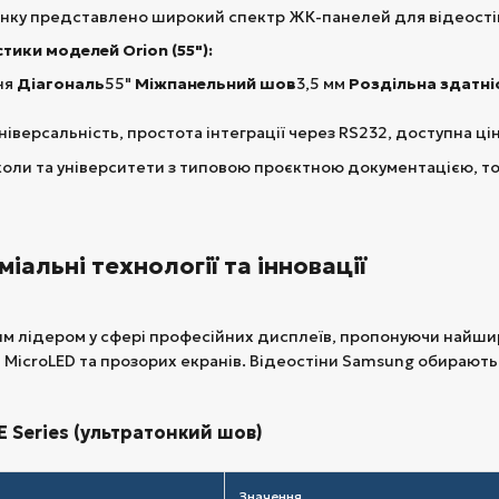
инку представлено широкий спектр ЖК-панелей для відеостін
тики моделей Orion (55"):
ня
Діагональ
55"
Міжпанельний шов
3,5 мм
Роздільна здатні
ніверсальність, простота інтеграції через RS232, доступна цін
оли та університети з типовою проєктною документацією, тор
міальні технології та інновації
м лідером у сфері професійних дисплеїв, пропонуючи найш
 MicroLED та прозорих екранів. Відеостіни Samsung обирають
E Series (ультратонкий шов)
Значення