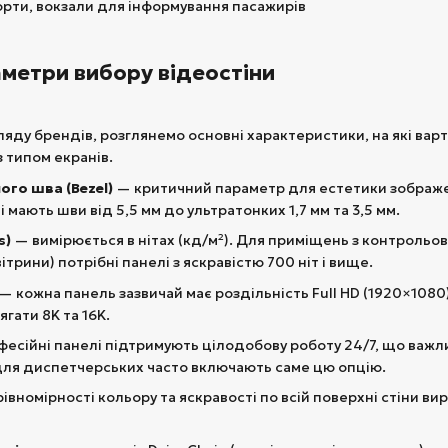
рти, вокзали для інформування пасажирів
аметри вибору відеостіни
яду брендів, розглянемо основні характеристики, на які варт
 типом екранів.
го шва (Bezel)
— критичний параметр для естетики зображе
 мають шви від 5,5 мм до ультратонких 1,7 мм та 3,5 мм.
s)
— вимірюється в нітах (кд/м²). Для приміщень з контрольо
вітрини) потрібні панелі з яскравістю 700 ніт і вище.
— кожна панель зазвичай має роздільність Full HD (1920×1080
гати 8K та 16K.
есійні панелі підтримують цілодобову роботу 24/7, що важл
ля диспетчерських часто включають саме цю опцію.
івномірності кольору та яскравості по всій поверхні стіни 