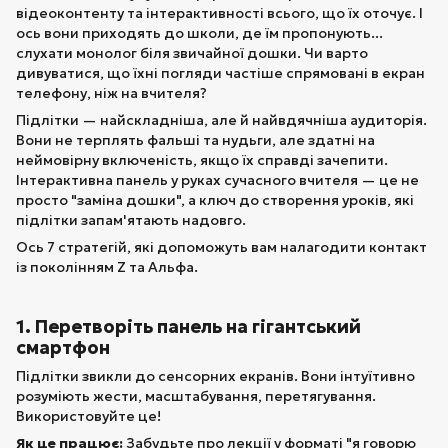
відеоконтенту та інтерактивності всього, що їх оточує. І
ось вони приходять до школи, де їм пропонують...
слухати монолог біля звичайної дошки. Чи варто
дивуватися, що їхні погляди частіше спрямовані в екран
телефону, ніж на вчителя?
Підлітки — найскладніша, але й найвдячніша аудиторія.
Вони не терплять фальші та нудьги, але здатні на
неймовірну включеність, якщо їх справді зачепити.
Інтерактивна панель у руках сучасного вчителя — це не
просто "заміна дошки", а ключ до створення уроків, які
підлітки запам'ятають надовго.
Ось 7 стратегій, які допоможуть вам налагодити контакт
із поколінням Z та Альфа.
1. Перетворіть панель на гігантський
смартфон
Підлітки звикли до сенсорних екранів. Вони інтуїтивно
розуміють жести, масштабування, перетягування.
Використовуйте це!
Як це працює:
Забудьте про лекції у форматі "я говорю