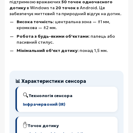
підтримкою вражаючих
50 точок одночасного
дотику
в Windows та
20 точок
в Android. Це
забезпечує миттєвий та природний відгук на дотик.
Висока точність
: центральна зона — ±1 мм,
кромкова — ±2 мм.
Робота з будь-якими об'єктами
: палець або
пасивний стилус.
Мінімальний об'єкт дотику
: понад 1,5 мм.
📊 Характеристики сенсора
🔍
Технологія сенсора
Інфрачервоний (IR)
✋
Точок дотику