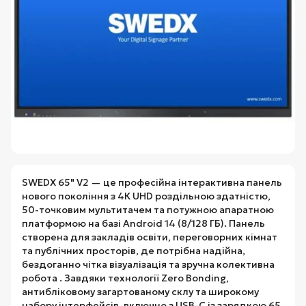
SWEDX 65" V2 — це професійна інтерактивна панель
нового покоління з 4К UHD роздільною здатністю,
50-точковим мультитачем та потужною апаратною
платформою на базі Android 14 (8/128 ГБ). Панель
створена для закладів освіти, переговорних кімнат
та публічних просторів, де потрібна надійна,
бездоганно чітка візуалізація та зручна колективна
робота . Завдяки технології Zero Bonding,
антибліковому загартованому склу та широкому
набору інтерфейсів, включно з USB-C із зарядкою 65