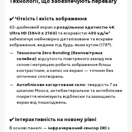
Технології, що забезпечують перевагу
✔️ Чіткість і якість зображення
65-дюймовий екран з
роздільною здатністю 4K
Ultra HD (3840 x 2160)
та яскравістю
450 кд/м²
забезпечує неймовірно деталізоване та яскраве
зображення, видиме під будь-яким кутом (178°).
Технологія Zero Bonding (безповітряна
склейка)
: відсутність повітряного зазору між
склом і матрицею робить зображення більш
контрастним, а напис на екрані — точним без
оптичних спотворень.
Антиблікове загартоване скло
: твердість 7 за
шкалою Мооса, антибактеріальне та антиблікове
покриття мінімізують відблиски та захищають
екран від пошкоджень.
✔️ Інтерактивність на новому рівні
В основі панелі —
інфрачервоний сенсор (IR)
з