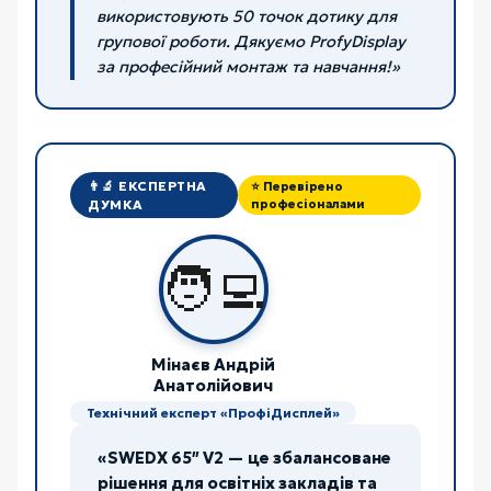
використовують 50 точок дотику для
групової роботи. Дякуємо ProfyDisplay
за професійний монтаж та навчання!»
👨‍🔬 ЕКСПЕРТНА
⭐ Перевірено
ДУМКА
професіоналами
🧑‍💻
Мінаєв Андрій
Анатолійович
Технічний експерт «ПрофіДисплей»
«SWEDX 65″ V2 — це збалансоване
рішення для освітніх закладів та