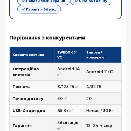
✅ Накази МОН України
✅ Ukraine Facility
✅ Гарантія 36 міс.
Порівняння з конкурентами
SWEDX 65″
Типовий
Характеристика
V2
конкурент
Операційна
Android 14
Android 11/12
система
✅
Пам'ять
8/128 ГБ ✅
4/32 ГБ
Точок дотику
50 ✅
20
USB-C зарядка
65 Вт ✅
Немає / 30 Вт
36 місяців
Гарантія
12–24 місяці
✅