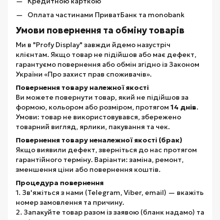
Кредитною карткою
Оплата частинами ПриватБанк та monobank
Умови повернення та обміну товарів
Ми в "Profy Display" завжди йдемо назустріч
клієнтам. Якщо товар не підійшов або має дефект,
гарантуємо повернення або обмін згідно із Законом
України «Про захист прав споживачів».
Повернення товару належної якості
Ви можете повернути товар, який не підійшов за
формою, кольором або розміром, протягом
14 днів
.
Умови: товар не використовувався, збережено
товарний вигляд, ярлики, пакування та чек.
Повернення товару неналежної якості (брак)
Якщо виявили дефект, зверніться до нас протягом
гарантійного терміну. Варіанти: заміна, ремонт,
зменшення ціни або повернення коштів.
Процедура повернення
1. Зв'яжіться з нами (Telegram, Viber, email) — вкажіть
номер замовлення та причину.
2. Запакуйте товар разом із заявою (бланк надамо) та