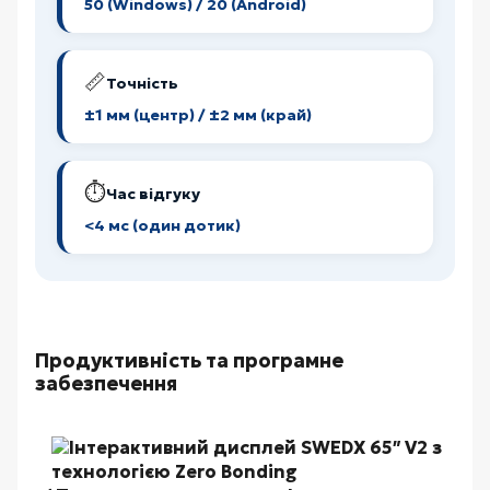
50 (Windows) / 20 (Android)
📏
Точність
±1 мм (центр) / ±2 мм (край)
⏱️
Час відгуку
<4 мс (один дотик)
Продуктивність та програмне
забезпечення