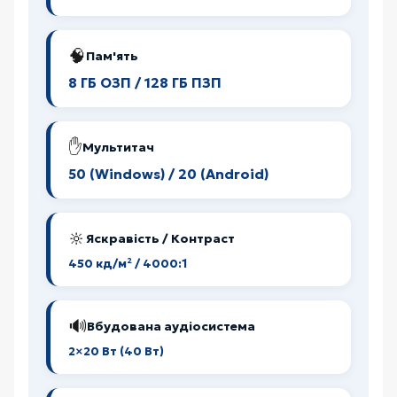
🧠
Пам'ять
8 ГБ ОЗП / 128 ГБ ПЗП
✋
Мультитач
50 (Windows) / 20 (Android)
🔆
Яскравість / Контраст
450 кд/м² / 4000:1
🔊
Вбудована аудіосистема
2×20 Вт (40 Вт)