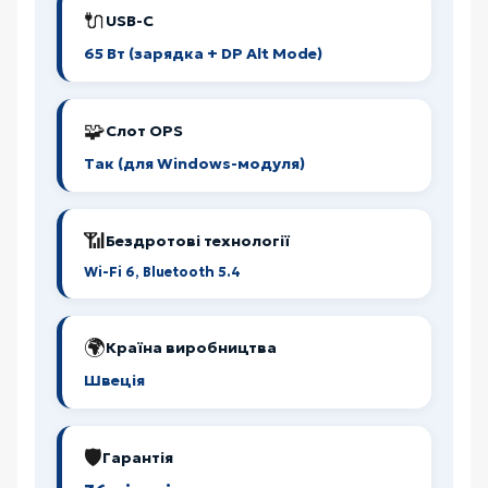
🔌
USB-C
65 Вт (зарядка + DP Alt Mode)
🧩
Слот OPS
Так (для Windows-модуля)
📶
Бездротові технології
Wi-Fi 6, Bluetooth 5.4
🌍
Країна виробництва
Швеція
🛡️
Гарантія