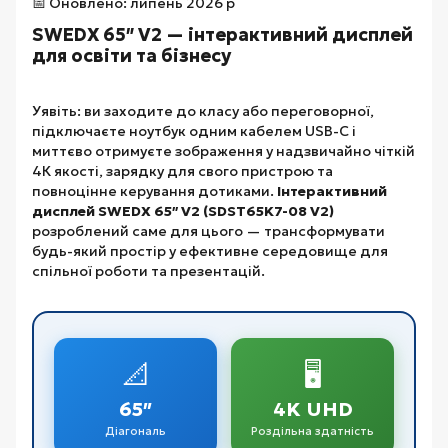
📅 Оновлено: липень 2026 р
SWEDX 65″ V2 — інтерактивний дисплей
для освіти та бізнесу
Уявіть: ви заходите до класу або переговорної,
підключаєте ноутбук одним кабелем USB-C і
миттєво отримуєте зображення у надзвичайно чіткій
4К якості, зарядку для свого пристрою та
повноцінне керування дотиками.
Інтерактивний
дисплей SWEDX 65″ V2 (SDST65K7-08 V2)
розроблений саме для цього — трансформувати
будь-який простір у ефективне середовище для
спільної роботи та презентацій.
📐
🖥️
65″
4K UHD
Діагональ
Роздільна здатність