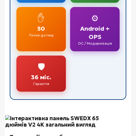
✋
⚙️
50
Android +
Точок дотику
OPS
ОС / Модернізація
🛡️
36 міс.
Гарантія