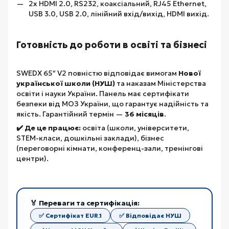
2x HDMI 2.0, RS232, коаксіальний, RJ45 Ethernet,
USB 3.0, USB 2.0, лінійний вхід/вихід, HDMI вихід.
Готовність до роботи в освіті та бізнесі
SWEDX 65″ V2 повністю відповідає вимогам
Нової
української школи (НУШ)
та наказам Міністерства
освіти і науки України. Панель має сертифікати
безпеки від МОЗ України, що гарантує надійність та
якість. Гарантійний термін —
36 місяців
.
✔️ Де це працює:
освіта (школи, університети,
STEM-класи, дошкільні заклади), бізнес
(переговорні кімнати, конференц-зали, тренінгові
центри).
🏅 Переваги та сертифікація:
✅ Сертифікат EUR.1
✅ Відповідає НУШ