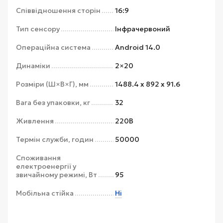
Співвідношення сторін
16:9
Тип сенсору
Інфрачервоний
Операційна система
Android 14.0
Динаміки
2×20
Розміри (Ш×В×Г), мм
1488.4 x 892 x 91.6
Вага без упаковки, кг
32
Живлення
220В
Термін служби, годин
50000
Споживання
електроенергії у
звичайному режимі, Вт
95
Мобільна стійка
Ні