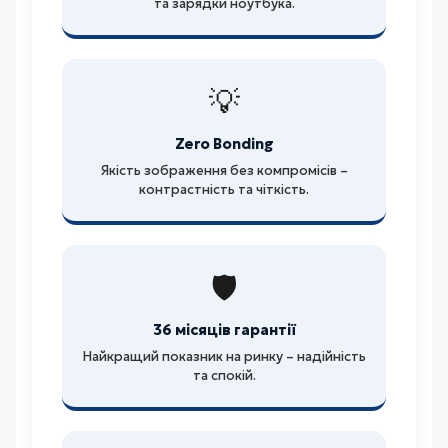
та зарядки ноутбука.
💡
Zero Bonding
Якість зображення без компромісів –
контрастність та чіткість.
🛡️
36 місяців гарантії
Найкращий показник на ринку – надійність
та спокій.