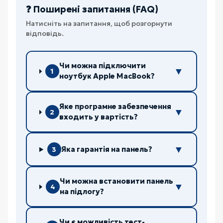
❓ Поширені запитання (FAQ)
Натисніть на запитання, щоб розгорнути
відповідь.
Чи можна підключити
▼
1
ноутбук Apple MacBook?
Яке програмне забезпечення
▼
2
входить у вартість?
▼
Яка гарантія на панель?
3
Чи можна встановити панель
▼
4
на підлогу?
Чи є можливість тест-