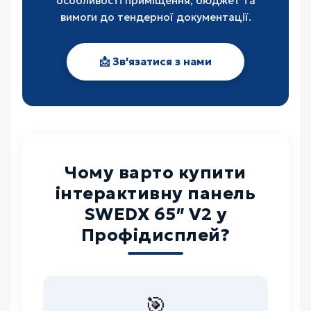
особливості приміщення, бюджет та
вимоги до тендерної документації.
📩 Зв'язатися з нами
Чому варто купити
інтерактивну панель
SWEDX 65″ V2 у
Профідисплей?
🎯