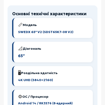
Основні технічні характеристики
📏
Модель
SWEDX 65″ V2 (SDST65K7-08 V2)
📐
Діагональ
65″
🖥️
Роздільна здатність
4K UHD (3840×2160)
⚙️
ОС / Процесор
Android 14 / RK3576 (8‑ядерний)