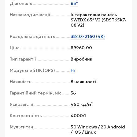
Діагональ
65″
Назва модифікації
Інтерактивна панель
SWEDX 65″ V2 (SDST65K7-
08 V2)
Роздільна здатність
3840×2160 (4K)
Ціна
89960.00
Тип гарантії
Виробник
Модульний ПК (OPS)
Ні
Наявність
В наявності
Гарантійний термін, міс.
36
Яскравість
450 кд/м²
Контрастність
4000:1
Мультитач
50 Windows / 20 Android
/ iOS / Linux