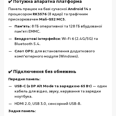
✔️ Потужна апаратна платформа
Панель працює на базі сучасної
Android 14
з
процесором
RK3576
(8 ядер) та графічним
прискорювачем
Mali-G52 MC3
.
Пам'ять
: 8 ГБ оперативної та 128 ГБ вбудованої
пам'яті EMMC.
Бездротові інтерфейси
: Wi-Fi 6 (2.4G/5G) та
Bluetooth 5.4.
Слот OPS
: для встановлення додаткового
комп'ютерного модуля (Windows).
✔️ Підключення без обмежень
Передня панель
:
USB-C (з DP Alt Mode та зарядкою 65 Вт)
— один
кабель для відео, звуку, керування та зарядки
ноутбука.
HDMI 2.0, USB 3.0, сенсорний USB-B.
Задня панель
: