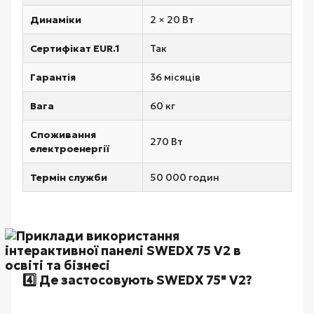
Динаміки
2 × 20 Вт
Сертифікат EUR.1
Так
Гарантія
36 місяців
Вага
60 кг
Споживання
270 Вт
електроенергії
Термін служби
50 000 годин
4️⃣ Де застосовують SWEDX 75" V2?