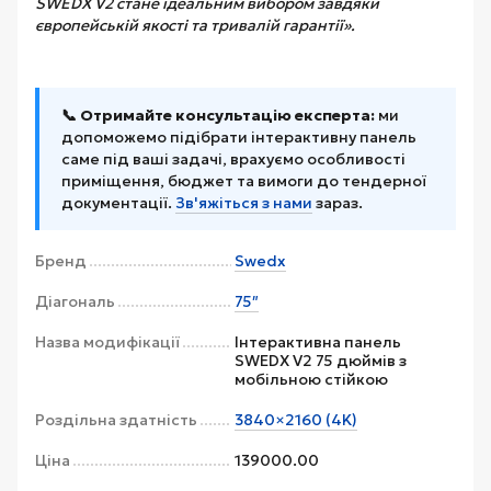
SWEDX V2 стане ідеальним вибором завдяки
європейській якості та тривалій гарантії».
📞 Отримайте консультацію експерта:
ми
допоможемо підібрати інтерактивну панель
саме під ваші задачі, врахуємо особливості
приміщення, бюджет та вимоги до тендерної
документації.
Зв'яжіться з нами
зараз.
Бренд
Swedx
Діагональ
75″
Назва модифікації
Інтерактивна панель
SWEDX V2 75 дюймів з
мобільною стійкою
Роздільна здатність
3840×2160 (4K)
Ціна
139000.00