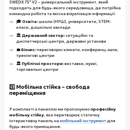
SWEDX 75" V2 – універсальний інструмент, який
підходить для будь-якого середовища, де потрібна
командна робота та якісна візуалізація інформації:
🎓 Освіта:
школи (НУШ), університети, STEM-
класи, дошкільні заклади
🏛️ Державний сектор:
ситуаційні та
диспетчерські центри, державні установи
💼 Бізнес:
переговорні кімнати, конференц-зали,
тренінгові центри
🏛️ Публічні простори:
виставки, музеї,
торговельні центри
5️⃣ Мобільна стійка – свобода
переміщення
У комплекті з панеллю ми пропонуємо
професійну
мобільну стійку
, яка перетворює статичну
інтерактивну панель на
мобільний інструмент
для
будь-якого приміщення.