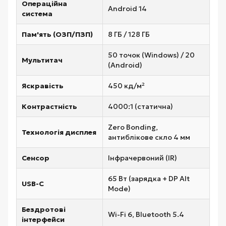
Операційна
Android 14
система
Пам'ять (ОЗП/ПЗП)
8 ГБ / 128 ГБ
50 точок (Windows) / 20
Мультитач
(Android)
Яскравість
450 кд/м²
Контрастність
4000:1 (статична)
Zero Bonding,
Технологія дисплея
антиблікове скло 4 мм
Сенсор
Інфрачервоний (IR)
65 Вт (зарядка + DP Alt
USB-C
Mode)
Бездротові
Wi-Fi 6, Bluetooth 5.4
інтерфейси