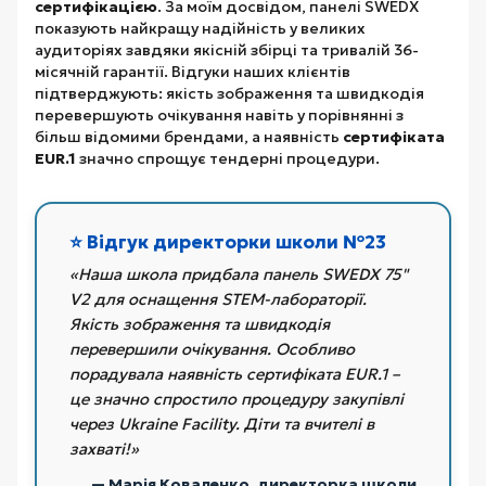
сертифікацією
. За моїм досвідом, панелі SWEDX
показують найкращу надійність у великих
аудиторіях завдяки якісній збірці та тривалій 36-
місячній гарантії. Відгуки наших клієнтів
підтверджують: якість зображення та швидкодія
перевершують очікування навіть у порівнянні з
більш відомими брендами, а наявність
сертифіката
EUR.1
значно спрощує тендерні процедури.
⭐ Відгук директорки школи №23
«Наша школа придбала панель SWEDX 75"
V2 для оснащення STEM-лабораторії.
Якість зображення та швидкодія
перевершили очікування. Особливо
порадувала наявність сертифіката EUR.1 –
це значно спростило процедуру закупівлі
через Ukraine Facility. Діти та вчителі в
захваті!»
— Марія Коваленко, директорка школи