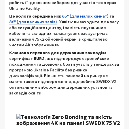
робить її ідеальним вибором для участі в тендерах
Ukraine Facility.
Це
золота середина
між
65" (для малих кімнат)
та
86" (для великих залів)
. Уявіть: ви заходите до класу
або ситуаційного центру, і замість плутанини з
кабелів та складних налаштувань вас зустрічає
величезний 75-дюймовий екран із кришталево
чистим 4К зображенням.
Ключова перевага для державних закладів:
сертифікат
EUR.1
, що підтверджує європейське
походження та дозволяє брати участь у тендерах за
програмою Ukraine Facility без ризику
дискваліфікації. Більшість панелей на ринку не
мають такого підтвердження, що робить SWEDX V2
оптимальним вибором для державних установ та
закладів освіти.