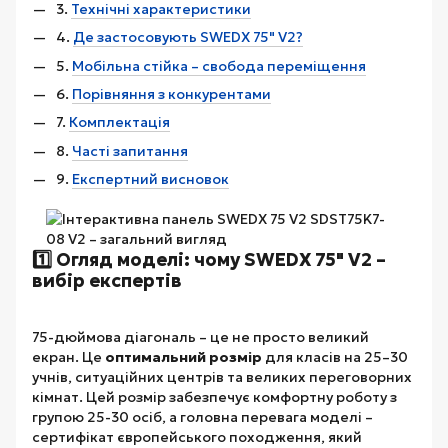
3.
Технічні характеристики
4.
Де застосовують SWEDX 75" V2?
5.
Мобільна стійка – свобода переміщення
6.
Порівняння з конкурентами
7.
Комплектація
8.
Часті запитання
9.
Експертний висновок
1️⃣ Огляд моделі: чому SWEDX 75" V2 –
вибір експертів
75-дюймова діагональ – це не просто великий
екран. Це
оптимальний розмір
для класів на 25–30
учнів, ситуаційних центрів та великих переговорних
кімнат. Цей розмір забезпечує комфортну роботу з
групою 25-30 осіб, а головна перевага моделі –
сертифікат європейського походження, який