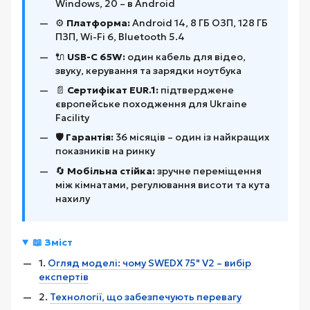
Windows, 20 – в Android
⚙️
Платформа:
Android 14, 8 ГБ ОЗП, 128 ГБ
ПЗП, Wi-Fi 6, Bluetooth 5.4
🔌
USB-C 65W:
один кабель для відео,
звуку, керування та зарядки ноутбука
📄
Сертифікат EUR.1:
підтверджене
європейське походження для Ukraine
Facility
🛡️
Гарантія:
36 місяців – один із найкращих
показників на ринку
🔄
Мобільна стійка:
зручне переміщення
між кімнатами, регулювання висоти та кута
нахилу
📖 Зміст
1.
Огляд моделі: чому SWEDX 75" V2 – вибір
експертів
2.
Технології, що забезпечують перевагу