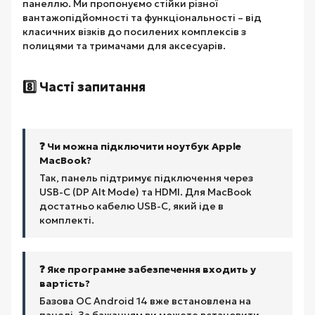
панеллю. Ми пропонуємо стійки різної
вантажопідйомності та функціональності – від
класичних візків до посилених комплексів з
полицями та тримачами для аксесуарів.
8️⃣ Часті запитання
❓ Чи можна підключити ноутбук Apple
MacBook?
Так, панель підтримує підключення через
USB-C (DP Alt Mode) та HDMI. Для MacBook
достатньо кабелю USB-C, який іде в
комплекті.
❓ Яке програмне забезпечення входить у
вартість?
Базова ОС Android 14 вже встановлена на
панелі. За бажанням ви можете встановити