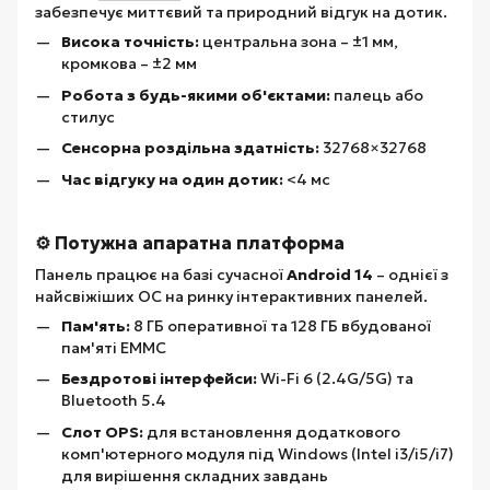
забезпечує миттєвий та природний відгук на дотик.
Висока точність:
центральна зона – ±1 мм,
кромкова – ±2 мм
Робота з будь-якими об'єктами:
палець або
стилус
Сенсорна роздільна здатність:
32768×32768
Час відгуку на один дотик:
<4 мс
⚙️ Потужна апаратна платформа
Панель працює на базі сучасної
Android 14
– однієї з
найсвіжіших ОС на ринку інтерактивних панелей.
Пам'ять:
8 ГБ оперативної та 128 ГБ вбудованої
пам'яті EMMC
Бездротові інтерфейси:
Wi-Fi 6 (2.4G/5G) та
Bluetooth 5.4
Слот OPS:
для встановлення додаткового
комп'ютерного модуля під Windows (Intel i3/i5/i7)
для вирішення складних завдань