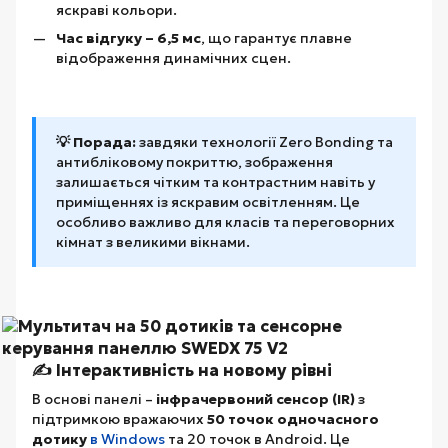
яскраві кольори.
Час відгуку – 6,5 мс
, що гарантує плавне
відображення динамічних сцен.
💡 Порада:
завдяки технології Zero Bonding та
антибліковому покриттю, зображення
залишається чітким та контрастним навіть у
приміщеннях із яскравим освітленням. Це
особливо важливо для класів та переговорних
кімнат з великими вікнами.
✍️ Інтерактивність на новому рівні
В основі панелі –
інфрачервоний сенсор (IR)
з
підтримкою вражаючих
50 точок одночасного
дотику
в Windows
та 20 точок в Android. Це