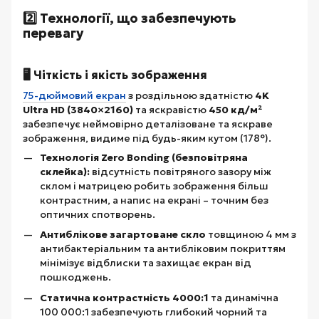
2️⃣ Технології, що забезпечують
перевагу
🖥️ Чіткість і якість зображення
75-дюймовий екран
з роздільною здатністю
4K
Ultra HD (3840×2160)
та яскравістю
450 кд/м²
забезпечує неймовірно деталізоване та яскраве
зображення, видиме під будь-яким кутом (178°).
Технологія Zero Bonding (безповітряна
склейка):
відсутність повітряного зазору між
склом і матрицею робить зображення більш
контрастним, а напис на екрані – точним без
оптичних спотворень.
Антиблікове загартоване скло
товщиною 4 мм з
антибактеріальним та антибліковим покриттям
мінімізує відблиски та захищає екран від
пошкоджень.
Статична контрастність 4000:1
та динамічна
100 000:1 забезпечують глибокий чорний та