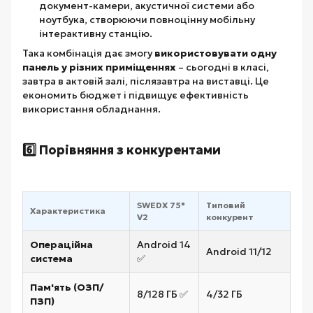
документ-камери, акустичної системи або
ноутбука, створюючи повноцінну мобільну
інтерактивну станцію.
Така комбінація дає змогу
використовувати одну
панель у різних приміщеннях
– сьогодні в класі,
завтра в актовій залі, післязавтра на виставці. Це
економить бюджет і підвищує ефективність
використання обладнання.
6️⃣ Порівняння з конкурентами
SWEDX 75"
Типовий
Характеристика
V2
конкурент
Операційна
Android 14
Android 11/12
система
✅
Пам'ять (ОЗП/
8/128 ГБ ✅
4/32 ГБ
ПЗП)