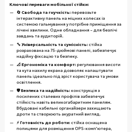
Ключові переваги мобільної стійки:
🔄 Свобода та гнучкість:
перевозьте
інтерактивну панель на міцних колесах із
системою гальмування у потрібне приміщення за
лічені хвилини. Одне обладнання – для безлічі
завдань та аудиторій.
🔧 Універсальність та сумісність:
стійка
розрахована на 75-дюймові панелі, забезпечує
надійну фіксацію та безпеку.
📐 Ергономіка та комфорт:
регулювання висоти
та кута нахилу екрана дозволяє налаштувати
панель ідеально під зріст користувача та умови
освітлення.
🛡️ Безпека та надійність:
конструкція з
посилених сталевих профілів забезпечує
стійкість навіть великогабаритним панелям.
Вбудовані кабельні органайзери захищають
дроти та створюють акуратний вигляд.
⚡ Готовність до роботи:
стійка оснащена
полицями для розміщення OPS-комп'ютера,