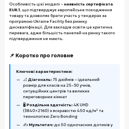
Особливість цієї моделі –
наявність сертифіката
EUR.1
, що підтверджує європейське походження
товару та дозволяє брати участь у тендерах за
програмою Ukraine Facility без ризику
дискваліфікації. Для закладів освіти це критична
перевага, адже більшість панелей на ринку такого
підтвердження не мають.
📌 Коротко про головне
Ключові характеристики:
📐
Діагональ:
75 дюймів – ідеальний
розмір для класів на 25–30 учнів,
ситуаційних центрів та великих
переговорних кімнат
🖥️
Роздільна здатність:
4K UHD
(3840×2160) з яскравістю 450 кд/м² та
технологією Zero Bonding
✍️
Мультитач:
до 50 одночасних дотиків у