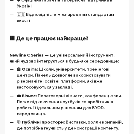
Україні
🇪🇺 Відповідність міжнародним стандартам
якості
🏢 Де це працює найкраще?
Newline C Series
— це універсальний інструмент,
який чудово інтегрується в будь-яке середовище:
🏫
Освіта:
Школи, університети, тренінгові
центри. Панель дозволяє використовувати
різноманітні освітні платформи, які вже
застосовуються у закладі.
💼
Бізнес:
Переговорні кімнати, конференц-зали.
Легке підключення ноутбуків співробітників
робить її ідеальним рішенням для BYOD-
середовища.
🎯
Публічні простори:
Виставки, холли компаній,
де потрібна гнучкість у демонстрації контенту.