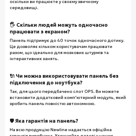
оскільки ви працюєте у своєму звичному
середовищі.
🖐️ Скільки людей можуть одночасно
працювати з екраном?
Панель підтримує до 40 точок одночасного дотику.
Це дозволяє кільком користувачам працювати
разом, що ідеально для мозкових штурмів та
інтерактивних занять.
🔌 Чи можна використовувати панель без
підключення до ноутбука?
Так, для цього передбачено слот OPS. Ви можете
встановити додатковий комп'ютерний модуль, який
зробить панель повністю автономною.
🛡️ Яка гарантія на панель?
На всю продукцію Newline надається офіційна
гарантія виробника. Уточнюйте деталі у наших