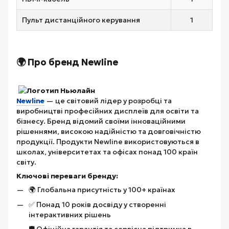
Пульт дистанційного керування
1
🌍 Про бренд Newline
Newline
— це світовий лідер у розробці та
виробництві професійних дисплеїв для освіти та
бізнесу. Бренд відомий своїми інноваційними
рішеннями, високою надійністю та довговічністю
продукції. Продукти Newline використовуються в
школах, університетах та офісах понад 100 країн
світу.
Ключові переваги бренду:
🌍 Глобальна присутність у 100+ країнах
✅ Понад 10 років досвіду у створенні
інтерактивних рішень
🛡️ Офіційна гарантія та сервісна підтримка в