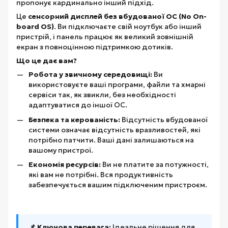
пропонує кардинально інший підхід.
Це
сенсорний дисплей без вбудованої ОС (No On-
board OS)
. Ви підключаєте свій ноутбук або інший
пристрій, і панель працює як великий зовнішній
екран з повноцінною підтримкою дотиків.
Що це дає вам?
Робота у звичному середовищі:
Ви
використовуєте ваші програми, файли та хмарні
сервіси так, як звикли, без необхідності
адаптуватися до іншої ОС.
Безпека та керованість:
Відсутність вбудованої
системи означає відсутність вразливостей, які
потрібно патчити. Ваші дані залишаються на
вашому пристрої.
Економія ресурсів:
Ви не платите за потужності,
які вам не потрібні. Вся продуктивність
забезпечується вашим підключеним пристроєм.
📌 Ключова перевага:
Ідеальне рішення для