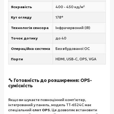
Яскравість
400 - 450 кд/м²
Кут огляду
178°
Технологія сенсора
Інфрачервоний (IR)
Точок дотику
до 40
Операційна система
Без вбудованої ОС
Порти
HDMI, USB-C, OPS, VGA
🔧 Готовність до розширення: OPS-
сумісність
Якщо ви шукаєте повноцінний комп'ютер,
інтегрований у панель, модель TT-6524C має
спеціальний
слот OPS
. Це дозволяє встановити