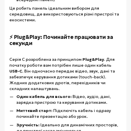
Це робить панель ідеальним вибором для
середовищ, де використовуються різні пристрої та
екосистеми.
⚡ Plug&Play: Починайте працювати за
секунди
Серія C розроблена за принципом
Plug&Play
. Для
початку роботи вам потрібен лише один кабель
USB-C
. Він одночасно передає відео, звук, дані та
забезпечує керування дотиками (touch-back).
Жодних додаткових дротів, перехідників чи
складних налаштувань.
Один кабель для всього:
Відео, аудіо, дані,
зарядка пристрою та керування дотиками.
Миттєвий старт:
Підключіть кабель і одразу
починайте презентацію або урок.
Зручність:
Ідеально для динамічних просторів,
де пристрої часто змінюються.