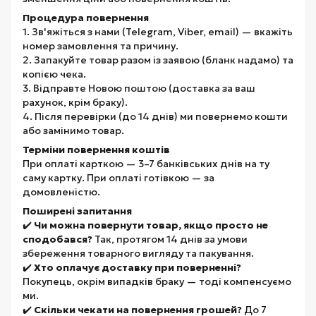
Процедура повернення
1. Зв'яжіться з нами (Telegram, Viber, email) — вкажіть
номер замовлення та причину.
2. Запакуйте товар разом із заявою (бланк надамо) та
копією чека.
3. Відправте Новою поштою (доставка за ваш
рахунок, крім браку).
4. Після перевірки (до 14 днів) ми повернемо кошти
або замінимо товар.
Терміни повернення коштів
При оплаті карткою — 3–7 банківських днів на ту
саму картку. При оплаті готівкою — за
домовленістю.
Поширені запитання
✔️
Чи можна повернути товар, якщо просто не
сподобався?
Так, протягом 14 днів за умови
збереження товарного вигляду та пакування.
✔️
Хто оплачує доставку при поверненні?
Покупець, окрім випадків браку — тоді компенсуємо
ми.
✔️
Скільки чекати на повернення грошей?
До 7