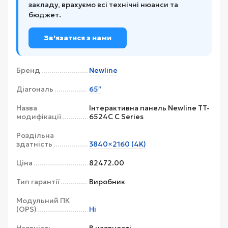
закладу, врахуємо всі технічні нюанси та
бюджет.
Зв'язатися з нами
Бренд
Newline
Діагональ
65″
Назва
Інтерактивна панель Newline TT-
модифікації
6524C C Series
Роздільна
здатність
3840×2160 (4K)
Ціна
82472.00
Тип гарантії
Виробник
Модульний ПК
(OPS)
Ні
Наявність
В наявності