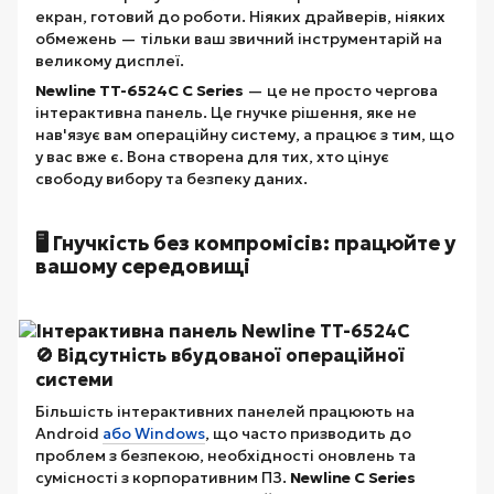
екран, готовий до роботи. Ніяких драйверів, ніяких
обмежень — тільки ваш звичний інструментарій на
великому дисплеї.
Newline TT-6524C C Series
— це не просто чергова
інтерактивна панель. Це гнучке рішення, яке не
нав'язує вам операційну систему, а працює з тим, що
у вас вже є. Вона створена для тих, хто цінує
свободу вибору та безпеку даних.
🖥️ Гнучкість без компромісів: працюйте у
вашому середовищі
🚫 Відсутність вбудованої операційної
системи
Більшість інтерактивних панелей працюють на
Android
або Windows
, що часто призводить до
проблем з безпекою, необхідності оновлень та
сумісності з корпоративним ПЗ.
Newline C Series