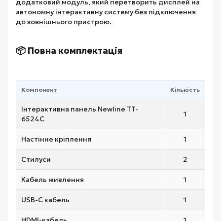
додатковий модуль, який перетворить дисплей на
автономну інтерактивну систему без підключення
до зовнішнього пристрою.
📦 Повна комплектація
Компонент
Кількість
Інтерактивна панель Newline TT-
1
6524C
Настінне кріплення
1
Стилуси
2
Кабель живлення
1
USB-C кабель
1
HDMI-кабель
1