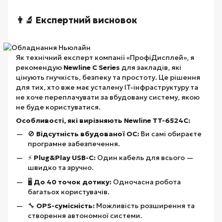
👨‍🔬 Експертний висновок
Як технічний експерт компанії «ПрофіДисплей», я
рекомендую
Newline C Series
для закладів, які
цінують гнучкість, безпеку та простоту. Це рішення
для тих, хто вже має усталену IT-інфраструктуру та
не хоче переплачувати за вбудовану систему, якою
не буде користуватися.
Особливості, які вирізняють Newline TT-6524C:
🚫
Відсутність вбудованої ОС:
Ви самі обираєте
програмне забезпечення.
⚡
Plug&Play USB-C:
Один кабель для всього —
швидко та зручно.
🖥️
До 40 точок дотику:
Одночасна робота
багатьох користувачів.
🔧
OPS-сумісність:
Можливість розширення та
створення автономної системи.