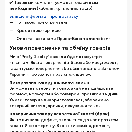
✔️ Також ми комплектуємо всі товари
всім
необхідним
(кабеля, кріплення, тощо)
Більше інформації про доставку
Готівкою при отриманні
Кредитною карткою
Оплата частинами ПриватБанк та monobank
Умови повернення та обміну товарів
Ми в "Profy Display" завжди йдемо назустріч
клієнтам. Якщо товар не підійшов або має дефект,
гарантуємо повернення або обмін згідно із Законом
України «Про захист прав споживачів».
Повернення товару належної якості
Ви можете повернути товар, який не підійшов за
формою, кольором або розміром, протягом
14 днів
.
Умови: товар не використовувався, збережено
товарний вигляд, ярлики, пакування та чек.
Повернення товару неналежної якості (брак)
Якщо виявили дефект, зверніться до нас протягом
гарантійного терміну. Варіанти: заміна, ремонт,
зменшення ціни або повернення коштів.