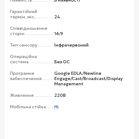
Гарантійний
термін, міс.
24
Співвідношення
сторін
16:9
Тип сенсору
Інфрачервоний
Операційна
система
Без ОС
Програмне
Google EDLA/Newline
забеспечення
Engage/Cast/Broadcast/Display
Management
Живлення
220В
Мобільна стійка
Ні