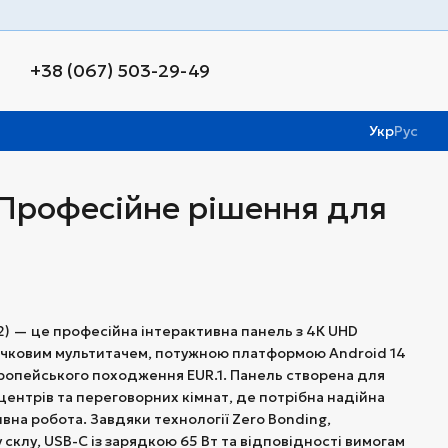
+38 (067) 503-29-49
Укр
Рус
 Професійне рішення для
2) — це професійна інтерактивна панель з 4К UHD
очковим мультитачем, потужною платформою Android 14
європейського походження EUR.1. Панель створена для
 центрів та переговорних кімнат, де потрібна надійна
ивна робота. Завдяки технології Zero Bonding,
склу, USB-C із зарядкою 65 Вт та відповідності вимогам