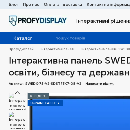
Перейти до основного контенту
Блог
Про нас
Оплата і доставка
Контактна інформац
Інтерактивні рішення
Каталог
Профідисплей
Інтерактивні панелі
Інтерактивна панель SWEDX 
Інтерактивна панель SWED
освіти, бізнесу та держав
Артикул: SWEDX-75-V2-SDST75K7-08-V2
Написати відгук
ВІДЕО
UKRAINE FACILITY