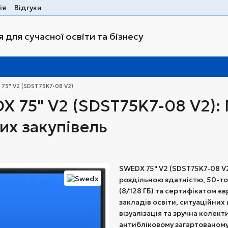
ія
Відгуки
 для сучасної освіти та бізнесу
75" V2 (SDST75K7-08 V2)
X 75" V2 (SDST75K7-08 V2):
них закупівель
SWEDX 75" V2 (SDST75K7-08 V
роздільною здатністю, 50-т
(8/128 ГБ) та сертифікатом 
закладів освіти, ситуаційних
візуалізація та зручна колект
антибліковому загартованому 