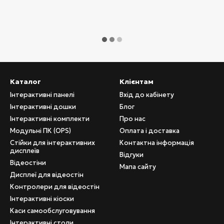
Каталог
Клієнтам
Інтерактивні панелі
Вхід до кабінету
Інтерактивні дошки
Блог
Інтерактивні комплекти
Про нас
Модульні ПК (OPS)
Оплата і доставка
Стійки для інтерактивних
Контактна інформація
дисплеїв
Відгуки
Відеостіни
Мапа сайту
Дисплеї для відеостін
Контролери для відеостін
Інтерактивні кіоски
Каси самообслуговування
Інтерактивні столи