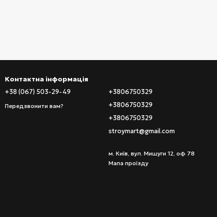
Контактна інформація
+38 (067) 503-29-49
+3806750329
+3806750329
Передзвонити вам?
+3806750329
stroymart@gmail.com
м. Київ, вул. Мишуги 12, оф 78
Мапа проїзду