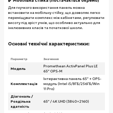
✔️ Мобільна стійка (постачається окремо)
Для гнучкого використання панель можна
встановити на мобільну стійку, що дозволяє легко
переміщувати комплекс між кабінетами, регулювати
висоту під зріст учнів, що особливо актуально для
інклюзивних класів та початкової школи.
Основні технічні характеристики:
Параметр
Значення
Promethean ActivPanel Plus LE
Модель
65″ OPS-M
Інтерактивна панель 65″ + OPS-
Комплектація
модуль (Intel i5/8ГБ/256ГБ/Win
11 Pro)
Діагональ /
Роздільна
65″ / 4K UHD (3840×2160)
здатність