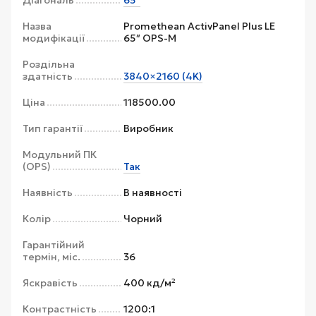
Діагональ
65″
Назва
Promethean ActivPanel Plus LE
модифікації
65″ OPS-M
Роздільна
здатність
3840×2160 (4K)
Ціна
118500.00
Тип гарантії
Виробник
Модульний ПК
(OPS)
Так
Наявність
В наявності
Колір
Чорний
Гарантійний
термін, міс.
36
Яскравість
400 кд/м²
Контрастність
1200:1