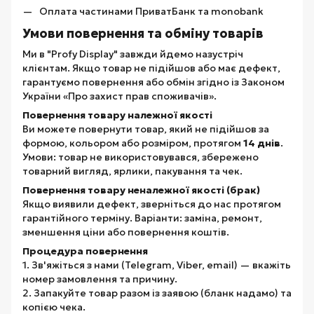
Оплата частинами ПриватБанк та monobank
Умови повернення та обміну товарів
Ми в "Profy Display" завжди йдемо назустріч
клієнтам. Якщо товар не підійшов або має дефект,
гарантуємо повернення або обмін згідно із Законом
України «Про захист прав споживачів».
Повернення товару належної якості
Ви можете повернути товар, який не підійшов за
формою, кольором або розміром, протягом
14 днів
.
Умови: товар не використовувався, збережено
товарний вигляд, ярлики, пакування та чек.
Повернення товару неналежної якості (брак)
Якщо виявили дефект, зверніться до нас протягом
гарантійного терміну. Варіанти: заміна, ремонт,
зменшення ціни або повернення коштів.
Процедура повернення
1. Зв'яжіться з нами (Telegram, Viber, email) — вкажіть
номер замовлення та причину.
2. Запакуйте товар разом із заявою (бланк надамо) та
копією чека.