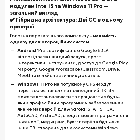
✔️ Гібридна архітектура: Дві ОС в одному
пристрої
Головна перевага цього комплекту –
наявність
одразу двох операційних систем
.
Android 14
з сертифікацією Google EDLA
відповідає за швидкий запуск, прості
інтерактивні інструменти, доступ до Google Play
Маркету, Google Workspace (Classroom, Drive,
Meet) та мільйони звичних додатків.
Windows 11 Pro
на потужному OPS-модулі
перетворює панель на повноцінний ПК. Ви
можете встановлювати та працювати з будь-
яким професійним програмним забезпеченням,
яке не має версій для Android: STATISTICA,
AutoCAD, ArchiCAD, спеціалізовані програми для
інженерії, медицини, бухгалтерії та будь-яке
інше ПЗ, створене для екосистеми Windows.