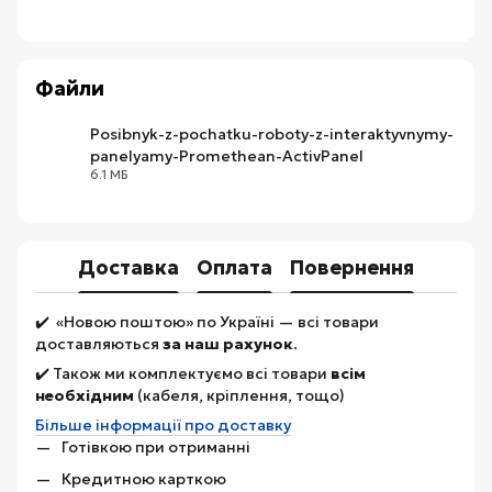
Файли
Posibnyk-z-pochatku-roboty-z-interaktyvnymy-
panelyamy-Promethean-ActivPanel
PDF
6.1 МБ
Доставка
Оплата
Повернення
✔️ «Новою поштою» по Україні — всі товари
доставляються
за наш рахунок
.
✔️ Також ми комплектуємо всі товари
всім
необхідним
(кабеля, кріплення, тощо)
Більше інформації про доставку
Готівкою при отриманні
Кредитною карткою