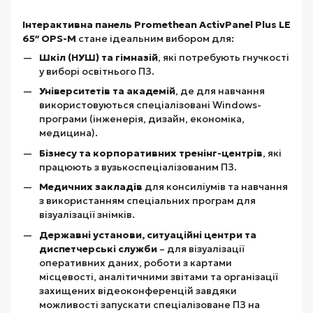
Інтерактивна панель Promethean ActivPanel Plus LE
65″ OPS-M
стане ідеальним вибором для:
Шкіл (НУШ) та гімназій
, які потребують гнучкості
у виборі освітнього ПЗ.
Університетів та академій
, де для навчання
використовуються спеціалізовані Windows-
програми (інженерія, дизайн, економіка,
медицина).
Бізнесу та корпоративних тренінг-центрів
, які
працюють з вузькоспеціалізованим ПЗ.
Медичних закладів
для консиліумів та навчання
з використанням спеціальних програм для
візуалізації знімків.
Державні установи, ситуаційні центри та
диспетчерські служби
– для візуалізації
оперативних даних, роботи з картами
місцевості, аналітичними звітами та організації
захищених відеоконференцій завдяки
можливості запускати спеціалізоване ПЗ на