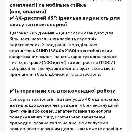
✔️ 4K-дисплей 65″: ідеальна видимість для
класу та переговорної
Діагональ
65 дюймів
– це золотий стандарт для
більшості навчальних класів та середніх
переговорних. У поєднанні з роздільною
здатністю
4K UHD (3840×2160)
та антибліковим
загартованим склом, панель гарантує кришталево
чисте, яскраве (400 кд/м²) та контрастне (1200:1)
зображення, яке чудово видно з будь-якого місця
приміщення без відблисків та спотворень.
✔️ Інтерактивність для командної роботи
Сенсорна технологія підтримує до
40 одночасних
дотиків
, що дозволяє працювати біля екрану цілій
групі учнів або колег. Запатентована технологія
почерку
Vellum™
від Promethean забезпечує
природне, плавне та точне письмо стилусом з
повним розпізнаванням долоні – ви можете спокійно