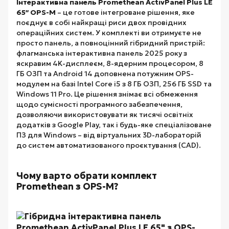
Інтерактивна панель Promethean ActivPanel Plus LE
65″ OPS-M
– це готове інтегроване рішення, яке
поєднує в собі найкращі риси двох провідних
операційних систем. У комплекті ви отримуєте не
просто панель, а повноцінний гібридний пристрій:
флагманська інтерактивна панель 2025 року з
яскравим 4K-дисплеєм, 8-ядерним процесором, 8
ГБ ОЗП та Android 14 доповнена потужним OPS-
модулем на базі Intel Core i5 з 8 ГБ ОЗП, 256 ГБ SSD та
Windows 11 Pro. Це рішення знімає всі обмеження
щодо сумісності програмного забезпечення,
дозволяючи використовувати як тисячі освітніх
додатків з Google Play, так і будь-яке спеціалізоване
ПЗ для Windows – від віртуальних 3D-лабораторій
до систем автоматизованого проєктування (CAD).
Чому варто обрати комплект
Promethean з OPS-M?