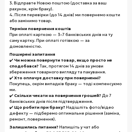
3. Відправте Новою поштою (доставка за ваш
рахунок, крім браку).
4. Після перевірки (до 14 днів) ми повернемо кошти
або замінимо товар.
Терміни повернення коштів
При оплаті карткою — 3–7 банківських днів на ту
саму картку. При оплаті готівкою — за
домовленістю.
Поширені запитання
✔️
Чи можна повернути товар, якщо просто не
сподобався?
Так, протягом 14 днів за умови
збереження товарного вигляду та пакування.
✔️
Хто оплачує доставку при поверненні?
Покупець, окрім випадків браку — тоді компенсуємо
ми.
✔️
Скільки чекати на повернення грошей?
До 7
банківських днів після підтвердження.
✔️
Що робити при браку?
Надішліть фото/відео
дефекту — підберемо оптимальне рішення (заміна,
ремонт, повернення).
Залишились питання?
Напишіть у чат або