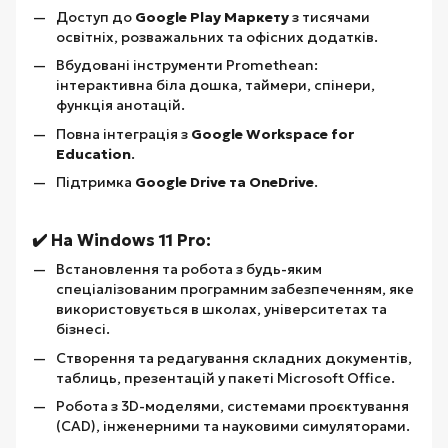
Доступ до
Google Play Маркету
з тисячами
освітніх, розважальних та офісних додатків.
Вбудовані інструменти Promethean:
інтерактивна біла дошка, таймери, спінери,
функція анотацій.
Повна інтеграція з
Google Workspace for
Education
.
Підтримка
Google Drive та OneDrive
.
✔️ На Windows 11 Pro:
Встановлення та робота з будь-яким
спеціалізованим програмним забезпеченням, яке
використовується в школах, університетах та
бізнесі.
Створення та редагування складних документів,
таблиць, презентацій у пакеті Microsoft Office.
Робота з 3D-моделями, системами проєктування
(CAD), інженерними та науковими симуляторами.