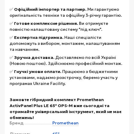
✅
Офіційний імпортер та партнер.
Ми гарантуємо
оригінальність техніки та офіційну 3-річну гарантію.
✅
Готове комплексне рішення.
Ви отримуєте
повністю налаштовану систему "під ключ".
✅
Експертна підтримка.
Наші спеціалісти
допоможуть з вибором, монтажем, налаштуванням
та навчанням.
✅
Зручна доставка.
Доставляємо по всій Україні
(Новою поштою). Здійснюємо професійний монтаж.
✅
Гнучкі умови оплати.
Працюємо з бюджетними
установами, надаємо розстрочку, беремо участь у
програмах Ukraine Facility.
Замовте гібридний комплект Promethean
ActivPanel Plus LE 65″ OPS-M вже сьогодні та
отримайте універсальний інструмент, який не має
обмежень!
Бренд
Promethean