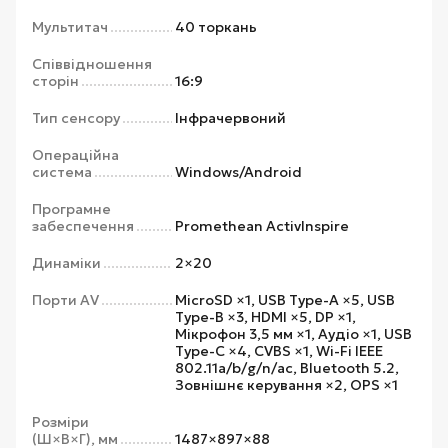
Мультитач
40 торкань
Співвідношення
сторін
16:9
Тип сенсору
Інфрачервоний
Операційна
система
Windows/Android
Програмне
забеспечення
Promethean ActivInspire
Динаміки
2×20
Порти AV
MicroSD ×1, USB Type-A ×5, USB
Type-B ×3, HDMI ×5, DP ×1,
Мікрофон 3,5 мм ×1, Аудіо ×1, USB
Type-C ×4, CVBS ×1, Wi-Fi IEEE
802.11a/b/g/n/ac, Bluetooth 5.2,
Зовнішнє керування ×2, OPS ×1
Розміри
(Ш×В×Г), мм
1487×897×88