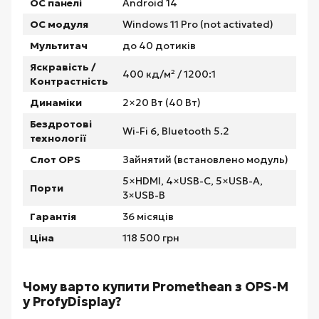
ОС панелі
Android 14
ОС модуля
Windows 11 Pro (not activated)
Мультитач
до 40 дотиків
Яскравість /
400 кд/м² / 1200:1
Контрастність
Динаміки
2×20 Вт (40 Вт)
Бездротові
Wi-Fi 6, Bluetooth 5.2
технології
Слот OPS
Зайнятий (встановлено модуль)
5×HDMI, 4×USB-C, 5×USB-A,
Порти
3×USB-B
Гарантія
36 місяців
Ціна
118 500 грн
Чому варто купити Promethean з OPS-M
у ProfyDisplay?