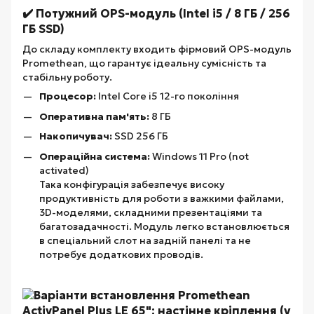
✔️ Потужний OPS-модуль (Intel i5 / 8 ГБ / 256
ГБ SSD)
До складу комплекту входить фірмовий OPS-модуль
Promethean, що гарантує ідеальну сумісність та
стабільну роботу.
Процесор:
Intel Core i5 12-го покоління
Оперативна пам'ять:
8 ГБ
Накопичувач:
SSD 256 ГБ
Операційна система:
Windows 11 Pro (not
activated)
Така конфігурація забезпечує високу
продуктивність для роботи з важкими файлами,
3D-моделями, складними презентаціями та
багатозадачності. Модуль легко встановлюється
в спеціальний слот на задній панелі та не
потребує додаткових проводів.