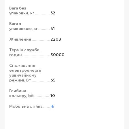
Вага без
упаковки, кг
32
Вага з
упаковкою, кг
41
Живлення
220В
Термін служби,
годин
50000
Споживання
електроенергії
у звичайному
режимі, Вт
65
Глибина
кольору, bit
10
Мобільна стійка
Ні