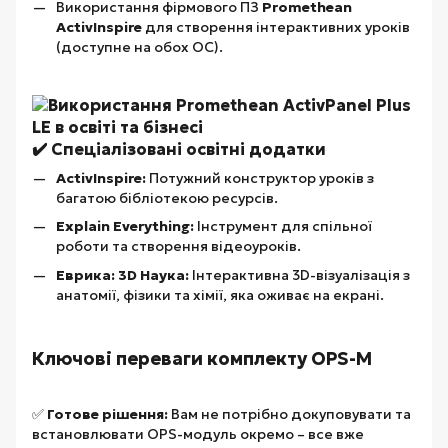
Використання фірмового ПЗ
Promethean
ActivInspire
для створення інтерактивних уроків
(доступне на обох ОС).
✔️ Спеціалізовані освітні додатки
ActivInspire:
Потужний конструктор уроків з
багатою бібліотекою ресурсів.
Explain Everything:
Інструмент для спільної
роботи та створення відеоуроків.
Еврика: 3D Наука:
Інтерактивна 3D-візуалізація з
анатомії, фізики та хімії, яка оживає на екрані.
Ключові переваги комплекту OPS-M
✅
Готове рішення:
Вам не потрібно докуповувати та
встановлювати OPS-модуль окремо – все вже