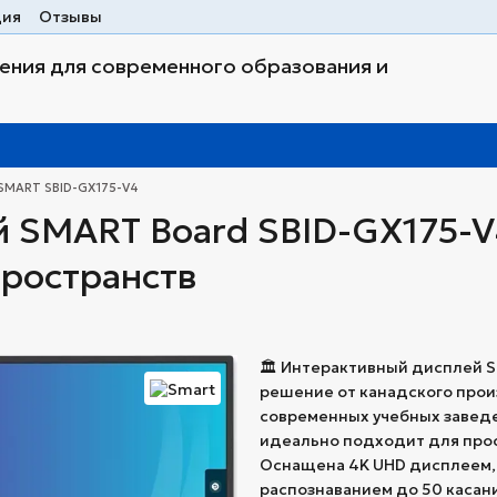
ция
Отзывы
ния для современного образования и
SMART SBID-GX175-V4
й SMART Board SBID-GX175-
пространств
🏛️ Интерактивный дисплей 
решение от канадского прои
современных учебных заведе
идеально подходит для прос
Оснащена 4K UHD дисплеем, 
распознаванием до 50 касан