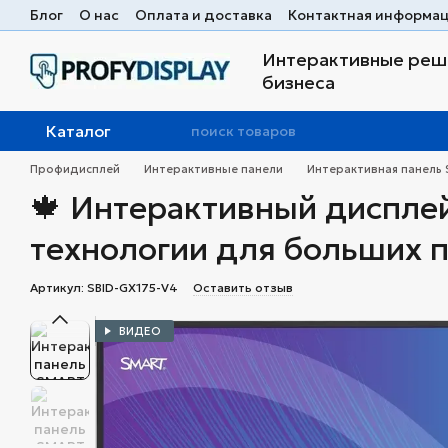
Перейти к основному контенту
Блог
О нас
Оплата и доставка
Контактная информа
Интерактивные реше
бизнеса
Каталог
Профидисплей
Интерактивные панели
Интерактивная панель 
🍁 Интерактивный диспле
технологии для больших 
Артикул: SBID-GX175-V4
Оставить отзыв
ВИДЕО