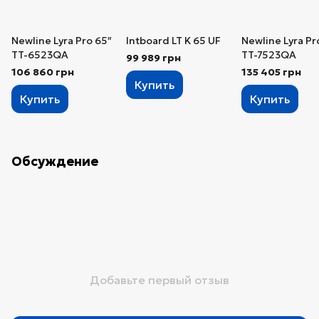
Newline Lyra Pro 65″
Intboard LT K 65 UF
Newline Lyra Pr
TT-6523QA
TT-7523QA
99 989 грн
106 860 грн
135 405 грн
Купить
Купить
Купить
Обсуждение
Добавьте первый отзыв