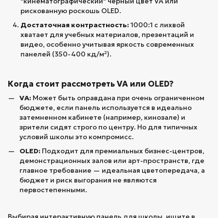
"кинематографический" черный цвет VA или
рискованную роскошь OLED.
Достаточная контрастность:
1000:1 с лихвой
хватает для учебных материалов, презентаций и
видео, особенно учитывая яркость современных
панелей (350-400 кд/м²).
Когда стоит рассмотреть VA или OLED?
VA:
Может быть оправдана при очень ограниченном
бюджете, если панель используется в идеально
затемненном кабинете (например, кинозале) и
зрители сидят строго по центру. Но для типичных
условий школы это компромисс.
OLED:
Подходит для премиальных бизнес-центров,
демонстрационных залов или арт-пространств, где
главное требование — идеальная цветопередача, а
бюджет и риск выгорания не являются
первостепенными.
Выбирая интерактивную панель для школы, ищите в