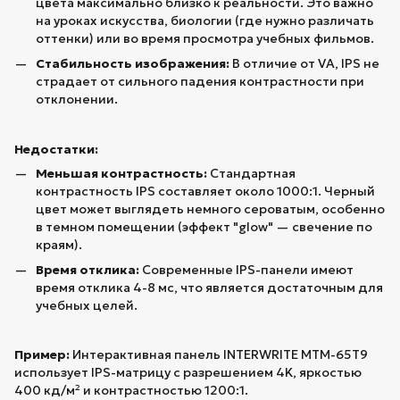
цвета максимально близко к реальности. Это важно
на уроках искусства, биологии (где нужно различать
оттенки) или во время просмотра учебных фильмов.
Стабильность изображения:
В отличие от VA, IPS не
страдает от сильного падения контрастности при
отклонении.
Недостатки:
Меньшая контрастность:
Стандартная
контрастность IPS составляет около 1000:1. Черный
цвет может выглядеть немного сероватым, особенно
в темном помещении (эффект "glow" — свечение по
краям).
Время отклика:
Современные IPS-панели имеют
время отклика 4-8 мс, что является достаточным для
учебных целей.
Пример:
Интерактивная панель INTERWRITE MTM-65T9
использует IPS-матрицу с разрешением 4K, яркостью
400 кд/м² и контрастностью 1200:1.