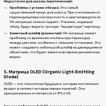
Недостатки для школы (критические):
Проблемы с углами обзора:
Это самый
существенный минус для класса. При отклонении от
перпендикуляра контрастность и цветопередача на
VA-матрицах сильно падают. Ученики, сидящие
сбоку, будут видеть тусклую, "выцветшую" картинку.
Заметный шлейф (размытие):
VA-матрицы имеют
проблему со временем отклика при переходах
между цветами, особенно с темными оттенками. Это
может создавать небольшой шлейф за движущимися
объектами, что будет заметно во время динамичных
видео.
3. Матрица OLED (Organic Light-Emitting
Diode)
OLED — это технология будущего, которая постепенно
входит в сегмент интерактивных панелей. Она
принципиально отличается от IPS и VA.
Как это работает:
В OLED-экранах нет отдельного слоя