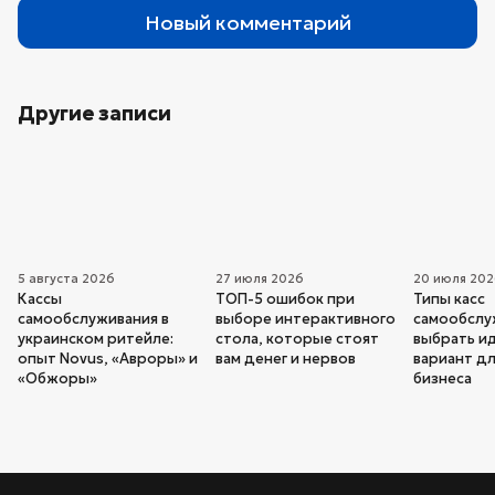
Новый комментарий
Другие записи
5 августа 2026
27 июля 2026
20 июля 20
Кассы
ТОП-5 ошибок при
Типы касс
самообслуживания в
выборе интерактивного
самообслуж
украинском ритейле:
стола, которые стоят
выбрать и
опыт Novus, «Авроры» и
вам денег и нервов
вариант дл
«Обжоры»
бизнеса