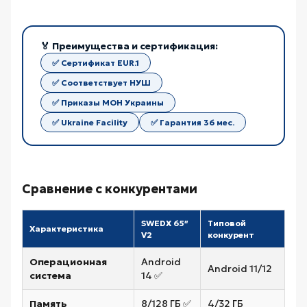
🏅 Преимущества и сертификация:
✅ Сертификат EUR.1
✅ Соответствует НУШ
✅ Приказы МОН Украины
✅ Ukraine Facility
✅ Гарантия 36 мес.
Сравнение с конкурентами
SWEDX 65″
Типовой
Характеристика
V2
конкурент
Операционная
Android
Android 11/12
система
14 ✅
Память
8/128 ГБ ✅
4/32 ГБ