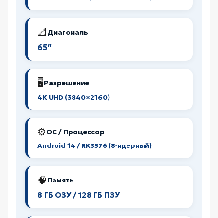
📐
Диагональ
65″
🖥️
Разрешение
4K UHD (3840×2160)
⚙️
ОС / Процессор
Android 14 / RK3576 (8‑ядерный)
🧠
Память
8 ГБ ОЗУ / 128 ГБ ПЗУ