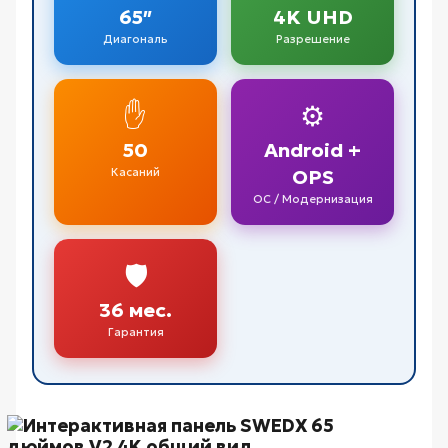
65″
4K UHD
Диагональ
Разрешение
✋
⚙️
50
Android +
Касаний
OPS
ОС / Модернизация
🛡️
36 мес.
Гарантия