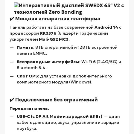
✔️ Мощная аппаратная платформа
Панель работает на базе современной
Android 14
с
процессором
RK3576
(8 ядер) и графическим
ускорителем
Mali-G52 MC3
.
Память
: 8 ГБ оперативной и 128 ГБ встроенной
памяти EMMC.
Беспроводные интерфейсы
: Wi-Fi 6 (2.4G/5G) и
Bluetooth 5.4.
Слот OPS
: для установки дополнительного
компьютерного модуля (Windows).
✔️ Подключение без ограничений
Передняя панель
:
USB-C (с DP Alt Mode и зарядкой 65 Вт)
— один
кабель для видео, звука, управления и зарядки
ноутбука.