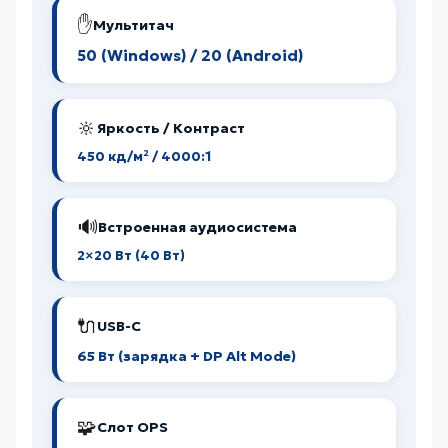
✋
Мультитач
50 (Windows) / 20 (Android)
🔆
Яркость / Контраст
450 кд/м² / 4000:1
🔊
Встроенная аудиосистема
2×20 Вт (40 Вт)
🔌
USB-C
65 Вт (зарядка + DP Alt Mode)
🧩
Слот OPS