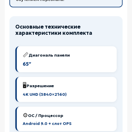
Основные технические
характеристики комплекта
📏
Диагональ панели
65″
🖥️
Разрешение
4K UHD (3840×2160)
⚙️
ОС / Процессор
Android 9.0 + слот OPS