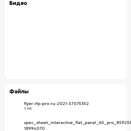
Видео
Файлы
flyer-ifp-pro-ru-2021-57075352
3 МБ
PDF
spec_sheet_interactive_flat_panel_65_pro_8592
18994070