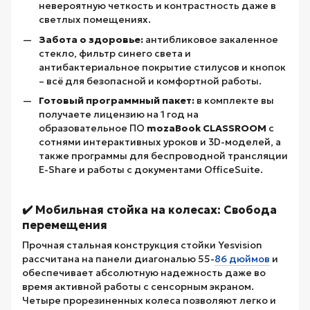
невероятную четкость и контрастность даже в
светлых помещениях.
Забота о здоровье:
антибликовое закаленное
стекло, фильтр синего света и
антибактериальное покрытие стилусов и кнопок
– всё для безопасной и комфортной работы.
Готовый программный пакет:
в комплекте вы
получаете лицензию на 1 год на
образовательное ПО
mozaBook CLASSROOM
с
сотнями интерактивных уроков и 3D-моделей, а
также программы для беспроводной трансляции
E-Share и работы с документами OfficeSuite.
✔️ Мобильная стойка на колесах: Свобода
перемещения
Прочная стальная конструкция стойки Yesvision
рассчитана на панели диагональю 55-
86 дюймов
и
обеспечивает абсолютную надежность даже во
время активной работы с сенсорным экраном.
Четыре прорезиненных колеса позволяют легко и