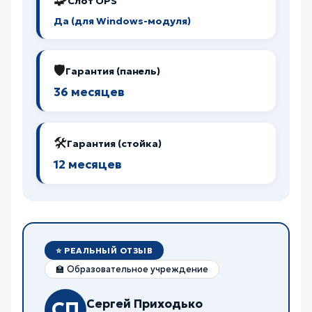
🧩
Слот OPS
Да (для Windows-модуля)
🛡️
Гарантия (панель)
36 месяцев
🛠️
Гарантия (стойка)
12 месяцев
⭐ РЕАЛЬНЫЙ ОТЗЫВ
🏫 Образовательное учреждение
Сергей Приходько
СП