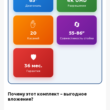
65″
4K UHD
Диагональ
Разрешение
✋
🔄
20
55-86″
Касаний
Совместимость стойки
🛡️
36 мес.
Гарантия
Почему этот комплект – выгодное
вложение?