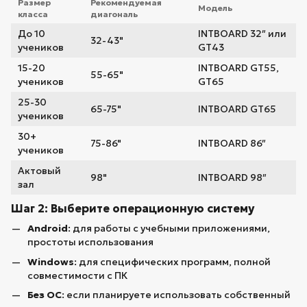
Размер
Рекомендуемая
Модель
класса
диагональ
До 10
INTBOARD 32″ или
32-43"
учеников
GT43
15-20
INTBOARD GT55,
55-65"
учеников
GT65
25-30
65-75"
INTBOARD GT65
учеников
30+
75-86"
INTBOARD 86″
учеников
Актовый
98"
INTBOARD 98″
зал
Шаг 2: Выберите операционную систему
Android
: для работы с учебными приложениями,
простоты использования
Windows
: для специфических программ, полной
совместимости с ПК
Без ОС
: если планируете использовать собственный