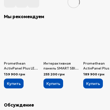
Мы рекомендуем
Promethean
Интерактивная
Promethean
ActivPanel Plus LE
панель SMART SBID-
ActivPanel Plus
75″ OPS-M
MX286-V4
86″ с OPS-м
139 900 грн
255 200 грн
189 900 грн
Купить
Купить
Купить
Обсуждение