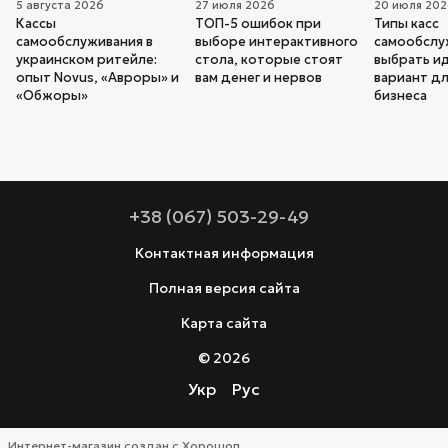
5 августа 2026
27 июля 2026
20 июля 20
Кассы
ТОП-5 ошибок при
Типы касс
самообслуживания в
выборе интерактивного
самообслуж
украинском ритейле:
стола, которые стоят
выбрать и
опыт Novus, «Авроры» и
вам денег и нервов
вариант дл
«Обжоры»
бизнеса
+38 (067) 503-29-49
Контактная информация
Полная версия сайта
Карта сайта
© 2026
Укр
Рус
Интернет-магазин создан с Хорошоп