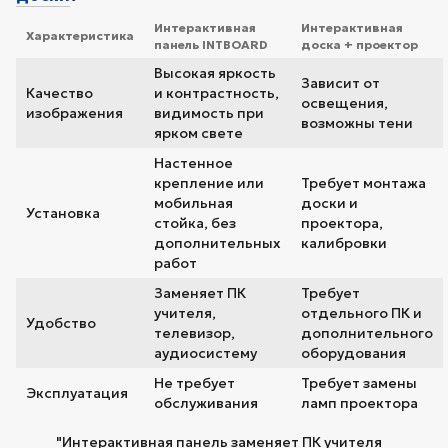
Интерактивная
Интерактивная
Характеристика
панель INTBOARD
доска + проектор
Высокая яркость
Зависит от
Качество
и контрастность,
освещения,
изображения
видимость при
возможны тени
ярком свете
Настенное
крепление или
Требует монтажа
мобильная
доски и
Установка
стойка, без
проектора,
дополнительных
калибровки
работ
Заменяет ПК
Требует
учителя,
отдельного ПК и
Удобство
телевизор,
дополнительного
аудиосистему
оборудования
Не требует
Требует замены
Эксплуатация
обслуживания
ламп проектора
"Интерактивная панель заменяет ПК учителя