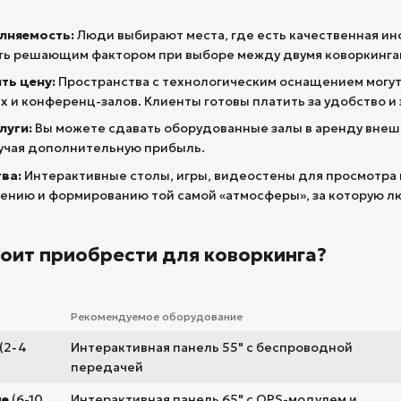
лняемость:
Люди выбирают места, где есть качественная ин
ть решающим фактором при выборе между двумя коворкинга
ть цену:
Пространства с технологическим оснащением могут
 и конференц-залов. Клиенты готовы платить за удобство и
луги:
Вы можете сдавать оборудованные залы в аренду внеш
лучая дополнительную прибыль.
ва:
Интерактивные столы, игры, видеостены для просмотра 
нию и формированию той самой «атмосферы», за которую л
тоит приобрести для коворкинга?
Рекомендуемое оборудование
(2-4
Интерактивная панель 55" с беспроводной
передачей
ые
(6-10
Интерактивная панель 65" с OPS-модулем и