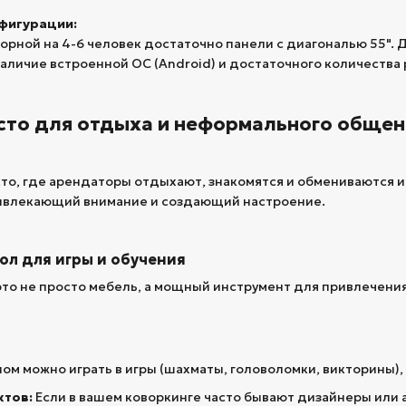
фигурации:
рной на 4-6 человек достаточно панели с диагональю 55". 
аличие встроенной ОС (Android) и достаточного количества 
сто для отдыха и неформального общен
сто, где арендаторы отдыхают, знакомятся и обмениваются
привлекающий внимание и создающий настроение.
ол для игры и обучения
то не просто мебель, а мощный инструмент для привлечени
лом можно играть в игры (шахматы, головоломки, викторины),
ктов:
Если в вашем коворкинге часто бывают дизайнеры или