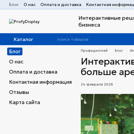
Перейти к основному контенту
Блог
О нас
Оплата и доставка
Контактная информа
Интерактивные реше
бизнеса
Каталог
Блог
Профидисплей
Блог
И
Интерактив
О нас
больше ар
Оплата и доставка
Контактная информация
24 февраля 2026
Отзывы
Карта сайта