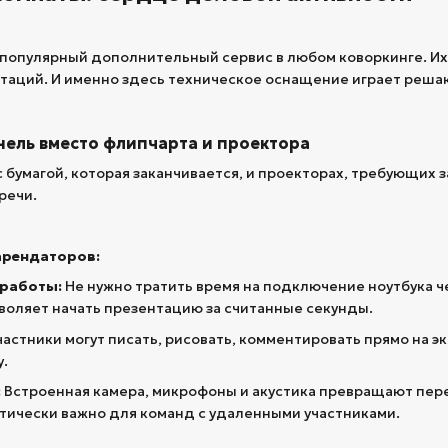
популярный дополнительный сервис в любом коворкинге. Их
таций. И именно здесь техническое оснащение играет реша
анель вместо флипчарта и проектора
с бумагой, которая заканчивается, и проекторах, требующих
речи.
арендаторов:
 работы:
Не нужно тратить время на подключение ноутбука ч
позволяет начать презентацию за считанные секунды.
астники могут писать, рисовать, комментировать прямо на эк
у.
:
Встроенная камера, микрофоны и акустика превращают пер
итически важно для команд с удаленными участниками.