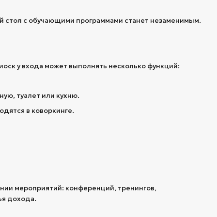
ый стол с обучающими программами станет незаменимым.
иоск у входа может выполнять несколько функций:
ую, туалет или кухню.
одятся в коворкинге.
ении мероприятий: конференций, тренингов,
ья дохода.