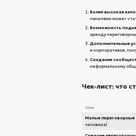
Более высокая запо
панелями может ста
Возможность подня
аренду переговорных
Дополнительные ус
и корпоративов, по
Создание сообщест
неформальному обще
Чек-лист: что с
Зона
Малые переговорные
человека)
Средние переговорн