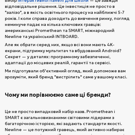
Вибір
інтерактивної панелі для школи
— це завжди
відповідальне рішення. Це інвестиція не просто в
"залізо", а в якість освітнього процесу на найближчі 5-7
років. І коли справа доходить до вивчення ринку, погляд
неминуче падає на кілька ключових гравців:
американські Promethean та SMART, міжнародний
Newline та український INTBOARD.
Але як обрати серед них, якщо всі вони мають 4K-
екрани, підтримку мультитач та вбудований Android?
Секрет — у деталях: програмному забезпеченні,
адаптації до місцевих реалій, гарантії та сервісі.
Ми підготували об'єктивний огляд, який допоможе вам
зрозуміти, який бренд "вистрілить" саме у вашому класі.
Чому ми порівнюємо саме ці бренди?
Це не просто випадковий набір назв. Promethean і
SMART є загальновизнаними світовими лідерами з
багаторічною історією, які задають стандарти якості.
Newline — це потужний гравець, який активно набирає