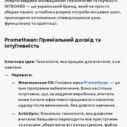
оберти завдяки інноваційним технологіям та гнучкості.
INTBOARD — це український бренд, який не просто
збирає панелі, а глибоко розуміє потреби місцевих шкіл,
пропонуючи оптимальне співвідношення ціни,
функціоналу та адаптації.
Promethean: Преміальний досвід та
інтуїтивність
Ключова ідея:
Технологія, яка працює для вчителя, а не
навпаки.
Переваги:
Флагманське ПЗ:
Головна зірка
Promethean
— це
їхнє програмне забезпечення. Воно настільки
інтуїтивне, що, за задумом виробника, вчитель
може почати ефективно працювати з панеллю
одразу після ввімкнення, без довгого навчання .
ActivSync:
Унікальна технологія, яка дозволяє
вчителю безшовно переходити між пристроями
та класами, зберігаючи всі налаштування, файли