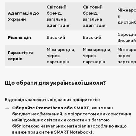
Світовий
Світовий
Міжнаро
Адаптація до
бренд,
бренд,
є
України
загальна
загальна
дистриб
адаптація
адаптація
Середні
Рівень цін
Високий
Високий
Високий
Міжнародна,
Міжнародна,
Міжнаро
Гарантія та
через
через
через
сервіс
партнерів
партнерів
партнер
Що обрати для української школи?
Відповідь залежить від ваших пріоритетів:
Обирайте Promethean або SMART
, якщо ваш
бюджет необмежений, а пріоритетом є використання
найвідоміших світових екосистем з багатою
бібліотекою навчальних матеріалів (особливо якщо
ви вже працюєте в SMART Notebook) .