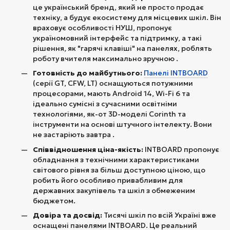
це український бренд, який не просто продає
техніку, а будує екосистему для місцевих шкіл. Він
враховує особливості НУШ, пропонує
україномовний інтерфейс та підтримку, а такі
рішення, як "гарячі клавіші" на панелях, роблять
роботу вчителя максимально зручною .
Готовність до майбутнього:
Панелі INTBOARD
(серії GT, CFW, LT) оснащуються потужними
процесорами, мають Android 14, Wi-Fi 6 та
ідеально сумісні з сучасними освітніми
технологіями, як-от 3D-моделі Corinth та
інструменти на основі штучного інтелекту. Вони
не застаріють завтра .
Співвідношення ціна-якість:
INTBOARD пропонує
обладнання з технічними характеристиками
світового рівня за більш доступною ціною, що
робить його особливо привабливим для
державних закупівель та шкіл з обмеженим
бюджетом.
Довіра та досвід:
Тисячі шкіл по всій Україні вже
оснащені панелями INTBOARD. Це реальний