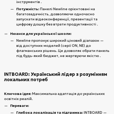
інструментів .
Потужність:
Панелі Newline орієнтовані на
багатозадачність, дозволяючи одночасно
запускати відеоконференції, презентації та
цифрову дошку без втрати продуктивності .
Нюанси для української школи:
Newline пропонує широкий ціновий діапазон —
від доступних моделей (серії ON, NE) до
флагманських рішень. Це дозволяє обрати панель
під будь-який бюджет, не жертвуючи якістю .
INTBOARD: Український лідер з розумінням
локальних потреб
Ключова ідея:
Максимальна адаптація до українських
освітніх реалій.
Переваги:
Глибока локалізація та підтримка:
INTBOARD —