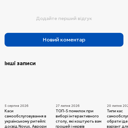
Додайте перший відгук
Новий коментар
Інші записи
5 серпня 2026
27 липня 2026
20 липня 20
Каси
ТОП-5 помилок при
Типи кас
самообслуговування в
виборі інтерактивного
самообслуг
українському ритейлі:
столу, які коштують вам
обрати ід
досвід Novus, Аврори
грошей і нервів
варіант дл