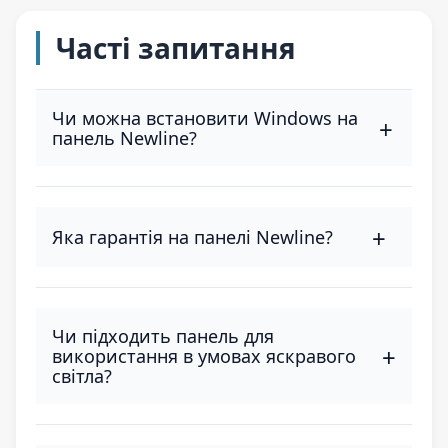
Часті запитання
Чи можна встановити Windows на
+
панель Newline?
Так, через OPS-модуль, який вставляється в
спеціальний слот. Це дозволяє використовувати
будь-яке Windows-ПЗ.
+
Яка гарантія на панелі Newline?
Стандартна гарантія — 3 роки. Також доступні
розширені програми підтримки.
Чи підходить панель для
+
використання в умовах яскравого
світла?
Так, моделі мають антивідблискове покриття та
високу яскравість (до 500 кд/м²), що забезпечує