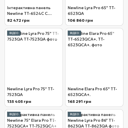
Інтерактивна панель
Newline Lyra Pro 65″ TT-
Newline TT-6524C C
6523QA
Series
82 472 грн
106 860 грн
ВІДЕО
ВІДЕО
Newline Lyra Pro 75″ TT-
Newline Elara Pro 65" TT-
7523QA
6523QCA+.
135 405 грн
165 291 грн
ВІДЕО
ВІДЕО