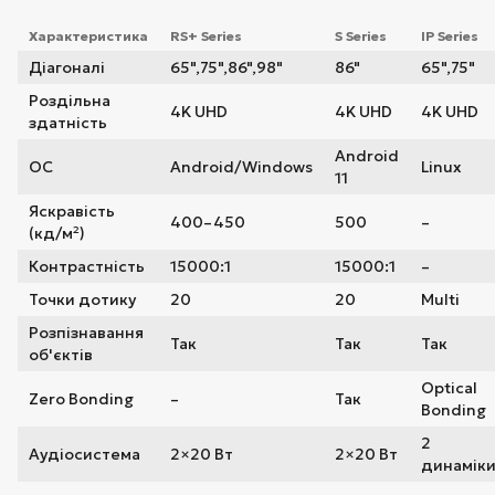
Характеристика
RS+ Series
S Series
IP Series
Діагоналі
65",75",86",98"
86"
65",75"
Роздільна
4K UHD
4K UHD
4K UHD
здатність
Android
ОС
Android/Windows
Linux
11
Яскравість
400–450
500
–
(кд/м²)
Контрастність
15000:1
15000:1
–
Точки дотику
20
20
Multi
Розпізнавання
Так
Так
Так
об'єктів
Optical
Zero Bonding
–
Так
Bonding
2
Аудіосистема
2×20 Вт
2×20 Вт
динамік