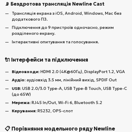
📡 Бездротова трансляція Newline Cast
Трансляція екрана з iOS, Android, Windows, Mac без
додаткового ПЗ.
Підключення до 9 пристроїв одночасно, режим
розділеного екрану.
Інтерактивні опитування та голосування.
🔌 Інтерфейси та підключення
Відеовходи
: HDMI 2.0 (4K@60Гц), DisplayPort 1.2, VGA
Аудіо
: аудіовхід 3.5 мм, лінійний вихід, SPDIF Out
USB
: USB 2.0/3.0 Type-A, USB Type-B Touch, USB Type-C
(до 65W)
Мережа
: RJ45 In/Out, Wi-Fi 6, Bluetooth 5.2
Керування
: RS232, OPS-слот
📋 Порівняння модельного ряду Newline