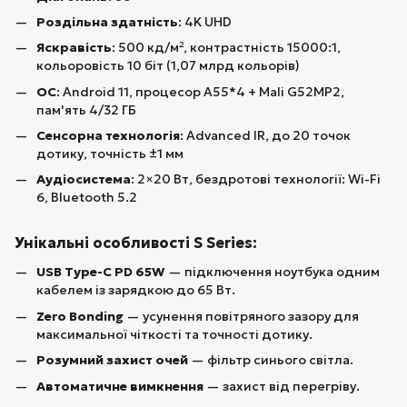
Роздільна здатність
: 4K UHD
Яскравість
: 500 кд/м², контрастність 15000:1,
кольоровість 10 біт (1,07 млрд кольорів)
ОС
: Android 11, процесор A55*4 + Mali G52MP2,
пам'ять 4/32 ГБ
Сенсорна технологія
: Advanced IR, до 20 точок
дотику, точність ±1 мм
Аудіосистема
: 2×20 Вт, бездротові технології: Wi-Fi
6, Bluetooth 5.2
Унікальні особливості S Series:
USB Type-C PD 65W
— підключення ноутбука одним
кабелем із зарядкою до 65 Вт.
Zero Bonding
— усунення повітряного зазору для
максимальної чіткості та точності дотику.
Розумний захист очей
— фільтр синього світла.
Автоматичне вимкнення
— захист від перегріву.