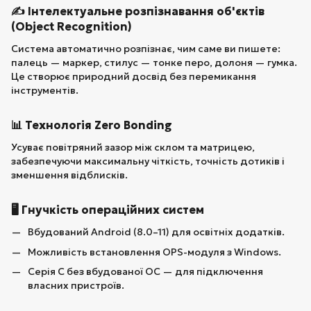
✍️ Інтелектуальне розпізнавання об'єктів
(Object Recognition)
Система автоматично розпізнає, чим саме ви пишете:
палець — маркер, стилус — тонке перо, долоня — гумка.
Це створює природний досвід без перемикання
інструментів.
📊 Технологія Zero Bonding
Усуває повітряний зазор між склом та матрицею,
забезпечуючи максимальну чіткість, точність дотиків і
зменшення відблисків.
🖥️ Гнучкість операційних систем
Вбудований Android (8.0–11) для освітніх додатків.
Можливість встановлення OPS-модуля з Windows.
Серія C без вбудованої ОС — для підключення
власних пристроїв.