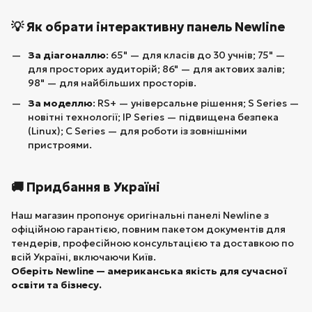
💡 Як обрати інтерактивну панель Newline
За діагоналлю
: 65" — для класів до 30 учнів; 75" —
для просторих аудиторій; 86" — для актових залів;
98" — для найбільших просторів.
За моделлю
: RS+ — універсальне рішення; S Series —
новітні технології; IP Series — підвищена безпека
(Linux); C Series — для роботи із зовнішніми
пристроями.
🚚 Придбання в Україні
Наш магазин пропонує оригінальні панелі Newline з
офіційною гарантією, повним пакетом документів для
тендерів, професійною консультацією та доставкою по
всій Україні, включаючи Київ.
Оберіть Newline — американська якість для сучасної
освіти та бізнесу.