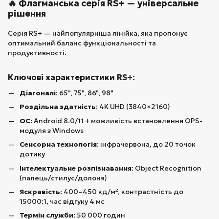
🔥 Флагманська серія RS+ — універсальне
рішення
Серія RS+ — найпопулярніша лінійка, яка пропонує
оптимальний баланс функціональності та
продуктивності.
Ключові характеристики RS+:
Діагоналі
: 65", 75", 86", 98"
Роздільна здатність
: 4K UHD (3840×2160)
ОС
: Android 8.0/11 + можливість встановлення OPS-
модуля з Windows
Сенсорна технологія
: інфрачервона, до 20 точок
дотику
Інтелектуальне розпізнавання
: Object Recognition
(палець/стилус/долоня)
Яскравість
: 400–450 кд/м², контрастність до
15000:1, час відгуку 4 мс
Термін служби
: 50 000 годин