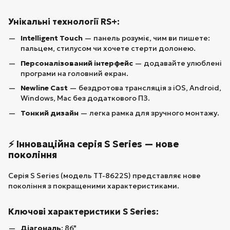
Унікальні технології RS+:
Intelligent Touch
— панель розуміє, чим ви пишете:
пальцем, стилусом чи хочете стерти долонею.
Персоналізований інтерфейс
— додавайте улюблені
програми на головний екран.
Newline Cast
— бездротова трансляція з iOS, Android,
Windows, Mac без додаткового ПЗ.
Тонкий дизайн
— легка рамка для зручного монтажу.
⚡ Інноваційна серія S Series — нове
покоління
Серія S Series (модель TT-8622S) представляє нове
покоління з покращеними характеристиками.
Ключові характеристики S Series:
Діагональ
: 86"