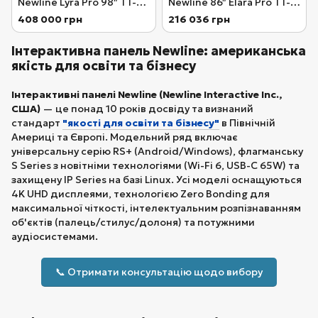
Newline Lyra Pro 98″ TT-
Newline 86″ Elara Pro TT-
9823QA
8623QCA+
408 000 грн
216 036 грн
Інтерактивна панель Newline: американська
якість для освіти та бізнесу
Інтерактивні панелі Newline (Newline Interactive Inc.,
США)
— це понад 10 років досвіду та визнаний
стандарт
"якості для освіти та бізнесу"
в Північній
Америці та Європі. Модельний ряд включає
універсальну серію RS+ (Android/Windows), флагманську
S Series з новітніми технологіями (Wi-Fi 6, USB-C 65W) та
захищену IP Series на базі Linux. Усі моделі оснащуються
4K UHD дисплеями, технологією Zero Bonding для
максимальної чіткості, інтелектуальним розпізнаванням
об'єктів (палець/стилус/долоня) та потужними
аудіосистемами.
📞 Отримати консультацію щодо вибору