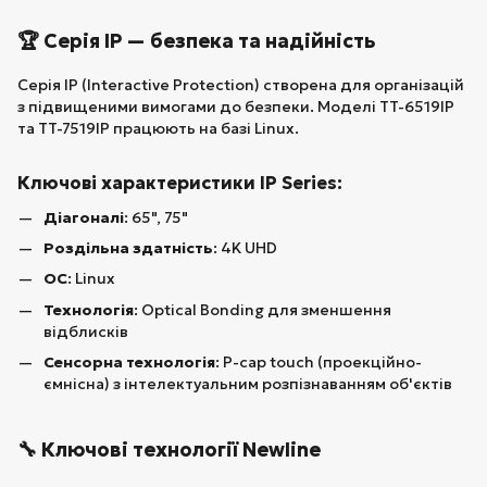
🏆 Серія IP — безпека та надійність
Серія IP (Interactive Protection) створена для організацій
з підвищеними вимогами до безпеки. Моделі TT-6519IP
та TT-7519IP працюють на базі Linux.
Ключові характеристики IP Series:
Діагоналі
: 65", 75"
Роздільна здатність
: 4K UHD
ОС
: Linux
Технологія
: Optical Bonding для зменшення
відблисків
Сенсорна технологія
: P-cap touch (проекційно-
ємнісна) з інтелектуальним розпізнаванням об'єктів
🔧 Ключові технології Newline