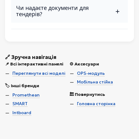
комфортну роботу навіть при сонячному світлі.
Чи надаєте документи для
+
тендерів?
Так, надаємо сертифікати походження, технічні
паспорти, декларації відповідності та інструкції
українською мовою.
🔗 Зручна навігація
📌 Всі інтерактивні панелі
⚙️ Аксесуари
Переглянути всі моделі
OPS-модуль
Мобільна стійка
🏷️ Інші бренди
🔙 Повернутись
Promethean
SMART
Головна сторінка
Intboard