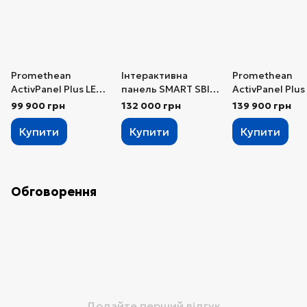
Promethean
Інтерактивна
Promethean
ActivPanel Plus LE
панель SMART SBID-
ActivPanel Plus
75″
GX186-V4
86"
99 900 грн
132 000 грн
139 900 грн
Купити
Купити
Купити
Обговорення
Додайте перший відгук