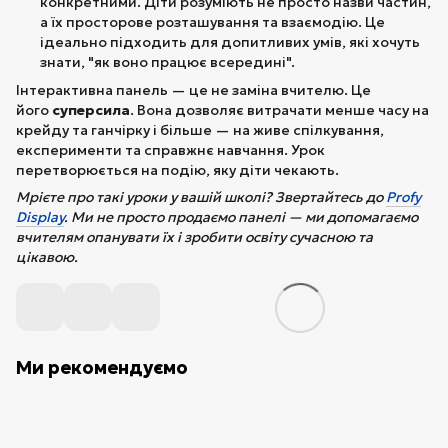
конкретними. Діти розуміють не просто назви частин,
а їх просторове розташування та взаємодію. Це
ідеально підходить для допитливих умів, які хочуть
знати, "як воно працює всередині".
Інтерактивна панель — це не заміна вчителю. Це
його
суперсила
. Вона дозволяє витрачати менше часу на
крейду та ганчірку і більше — на живе спілкування,
експерименти та справжнє навчання. Урок
перетворюється на подію, яку діти чекають.
Мрієте про такі уроки у вашій школі? Звертайтесь до
Profy
Display
. Ми не просто продаємо панелі — ми допомагаємо
вчителям опанувати їх і зробити освіту сучасною та
цікавою.
Ми рекомендуємо