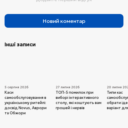
Новий коментар
Інші записи
5 серпня 2026
27 липня 2026
20 липня 20
Каси
ТОП-5 помилок при
Типи кас
самообслуговування в
виборі інтерактивного
самообслуг
українському ритейлі:
столу, які коштують вам
обрати ід
досвід Novus, Аврори
грошей і нервів
варіант дл
та Обжори