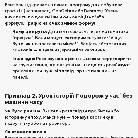
Вчитель відкриває на панелі програму для побудови
графіків (наприклад, GeoGebra або Desmos). Учень
виходить до дошки і змінює коефіцієнт "а" у
формулі.
Графік на очах змінює форму!
Чому це круто:
Діти миттєво бачать, як математика
"працює". Вони можуть експериментувати: "А що
буде, якщо поставити мінус?". Замість абстрактних
символів — візуальна, зрозуміла картинка.
Інша ідея:
Розв'язування рівнянь можна перетворити
на гру-змагання, де два учні на швидкість розв'язують
приклади, пишучи відповіді прямо пальцем на
панелі.
Приклад 2. Урок історії: Подорож у часі без
машини часу
Як було раніше:
Вчитель розповідає про битву або
історичну епоху. Максимум — показує картинку в
підручнику або на проекторі.
Як стає з панеллю:
Вчитель запускає на панелі інтерактивну карту битви, яка