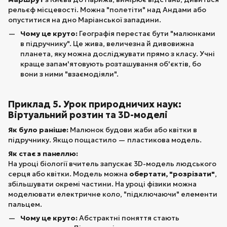
рельєф місцевості. Можна "полетіти" над Андами або
опуститися на дно Маріанської западини.
Чому це круто:
Географія перестає бути "малюнками
в підручнику". Це жива, величезна й дивовижна
планета, яку можна досліджувати прямо з класу. Учні
краще запам'ятовують розташування об'єктів, бо
вони з ними "взаємодіяли".
Приклад 5. Урок природничих наук:
Віртуальний розтин та 3D-моделі
Як було раніше:
Малюнок будови жаби або квітки в
підручнику. Якщо пощастило — пластикова модель.
Як стає з панеллю:
На уроці біології вчитель запускає 3D-модель людського
серця або квітки. Модель можна
обертати, "розрізати"
,
збільшувати окремі частини. На уроці фізики можна
моделювати електричне коло, "підключаючи" елементи
пальцем.
Чому це круто:
Абстрактні поняття стають