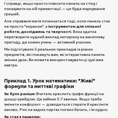
І справді, якщо просто повісити панель на стіну і
показувати на ній презентації — це буде марнування
грошей.
Але справжня магія починається тоді, коли панель стає
не просто "екраном", а
інструментом для спільної
роботи, досліджень та творчості
. Вона здатна
перетворити нудний виклад матеріалу на захопливу
пригоду, де кожен учень — активний учасник.
Ми підготували 5 реальних прикладів із різних
предметів, які покажуть вам, як інтерактивна панель
змінює урок. Ви можете використовувати ці ідеї вже
завтра.
Приклад 1. Урок математики: "Живі"
формули та миттєві графіки
Як було раніше:
Вчитель креслить графік функції на
дошці крейдою. Це займає 5-7 хвилин. Якщо треба
змінити коефіцієнт — доводиться стирати й креслити
заново. Учні на задніх партах погано бачать, і їм нудно.
Як стає з панеллю: