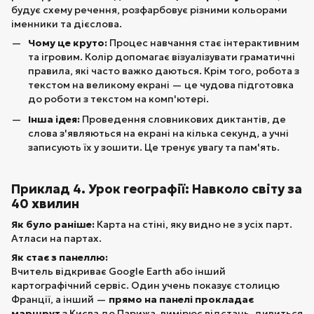
будує схему речення, розфарбовує різними кольорами
іменники та дієслова.
Чому це круто:
Процес навчання стає інтерактивним
та ігровим. Колір допомагає візуалізувати граматичні
правила, які часто важко даються. Крім того, робота з
текстом на великому екрані — це чудова підготовка
до роботи з текстом на комп'ютері.
Інша ідея:
Проведення словникових диктантів, де
слова з'являються на екрані на кілька секунд, а учні
записують їх у зошити. Це тренує увагу та пам'ять.
Приклад 4. Урок географії: Навколо світу за
40 хвилин
Як було раніше:
Карта на стіні, яку видно не з усіх парт.
Атласи на партах.
Як стає з панеллю:
Вчитель відкриває Google Earth або інший
картографічний сервіс. Один учень показує столицю
Франції, а інший —
прямо на панелі прокладає
маршрут
з Києва до Парижа, вимірює відстань, дивиться