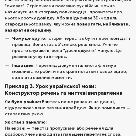
"оживає". Стрілочками показано рух військ, можна
натиснути на піктограму полководця і прочитати про
нього коротку довідку. Або ж відкриває 3D-модель
стародавнього замку, яку можна
повертати, наближати,
зазирати всередину
.
Чому це круто:
Історія перестає бути переліком дат і
прізвищ. Вона стає об'ємною, реальною. Учні не
просто слухають, вони "досліджують" минуле. Це
розвиває уяву та інтерес.
Інша ідея:
Перегляд документального фільму з
можливістю робити на екрані нотатки поверх відео,
виділяти важливі моменти.
Приклад 3. Урок української мови:
Конструктор речень та миттєві виправлення
Як було раніше:
Вчитель пише речення на дошці,
підкреслює члени речення крейдою. Якщо помилився —
стирає ганчіркою.
Як стає з панеллю:
На екрані — текст із пропусками або речення для
розбору. Учень виходить і
пальцем перетягує
слова,