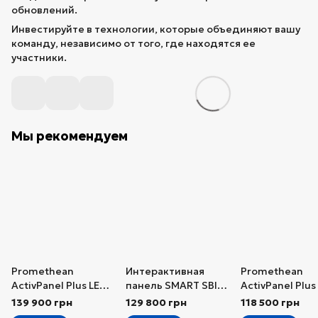
обновлений.
Инвестируйте в технологии, которые объединяют вашу
команду, независимо от того, где находятся ее
участники.
Мы рекомендуем
Promethean
Интерактивная
Promethean
ActivPanel Plus LE
панель SMART SBID-
ActivPanel Plus
86"
MX265-V5
65″ OPS-M
139 900 грн
129 800 грн
118 500 грн