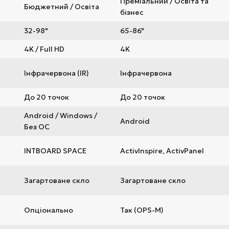
Преміальний / Освіта та
Бюджетний / Освіта
бізнес
32-98"
65-86"
4K / Full HD
4K
Інфрачервона (IR)
Інфрачервона
До 20 точок
До 20 точок
Android / Windows /
Android
Без ОС
INTBOARD SPACE
ActivInspire, ActivPanel
Загартоване скло
Загартоване скло
Опціонально
Так (OPS-M)