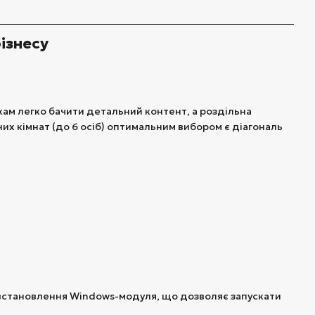
ізнесу
кам легко бачити детальний контент, а роздільна
них кімнат (до 6 осіб) оптимальним вибором є діагональ
 встановлення Windows-модуля, що дозволяє запускати