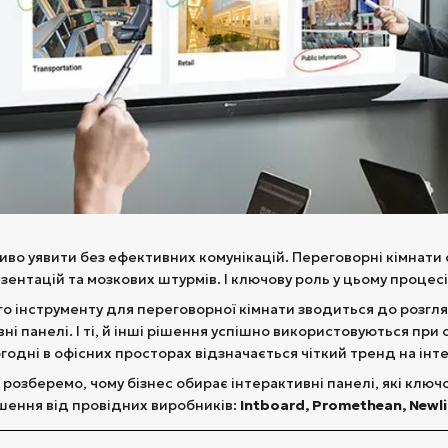
иво уявити без ефективних комунікацій. Переговорні кімнати
ентацій та мозкових штурмів. І ключову роль у цьому процесі
о інструменту для переговорної кімнати зводиться до розгля
ні панелі. І ті, й інші рішення успішно використовуються при 
одні в офісних просторах відзначається чіткий тренд на інте
о розберемо, чому бізнес обирає інтерактивні панелі, які ключ
шення від провідних виробників:
Intboard, Promethean, Newli