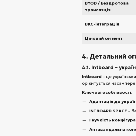
BYOD / Бездротова
трансляція
ВКС-інтеграція
Ціновий сегмент
4. Детальний ог
4.1. Intboard – укр
Intboard
– це українськ
орієнтується насамперед 
Ключові особливості
:
Адаптація до украї
INTBOARD SPACE
– б
Гнучкість конфігура
Антивандальна кон