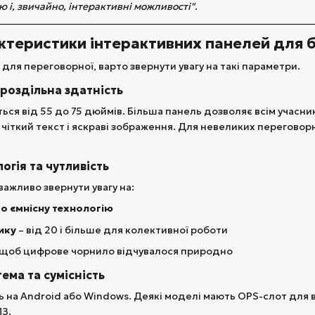
ю і, звичайно, інтерактивні можливості"
.
ктеристики інтерактивних панелей для б
для переговорної, варто звернути увагу на такі параметри.
а роздільна здатність
ься від 55 до 75 дюймів. Більша панель дозволяє всім учасни
 чіткий текст і яскраві зображення. Для невеликих переговор
огія та чутливість
важливо звернути увагу на:
бо ємнісну технологію
ику
– від 20 і більше для колективної роботи
, щоб цифрове чорнило відчувалося природно
ема та сумісність
ь на Android або Windows. Деякі моделі мають OPS-слот для
З.