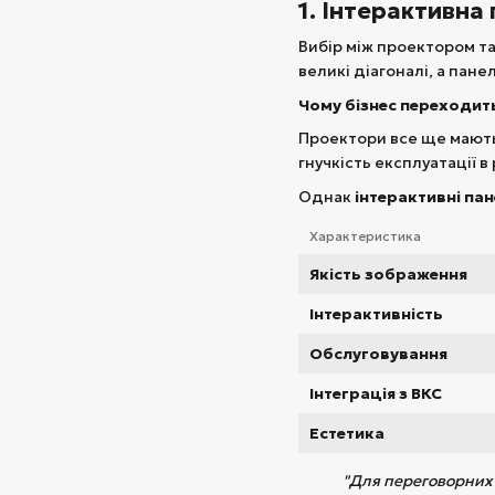
1. Інтерактивна
Вибір між проектором т
великі діагоналі, а пане
Чому бізнес переходить
Проектори все ще мають 
гнучкість експлуатації в
Однак
інтерактивні пан
Характеристика
Якість зображення
Інтерактивність
Обслуговування
Інтеграція з ВКС
Естетика
"Для переговорних 