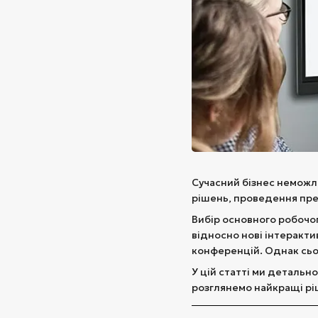
Сучасний бізнес неможл
рішень, проведення през
Вибір основного робочог
відносно нові інтерактив
конференцій. Однак сьог
У цій статті ми детальн
розглянемо найкращі рі