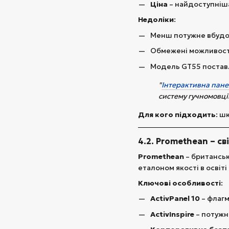
Ціна
– найдоступніш
Недоліки
:
Менш потужне вбудов
Обмежені можливост
Модель GT55 постав
"
Інтерактивна пане
систему гучномовці
Для кого підходить
: ш
4.2. Promethean – с
Promethean
– британськ
еталоном якості в освіті 
Ключові особливості
:
ActivPanel 10
– флагм
ActivInspire
– потужн