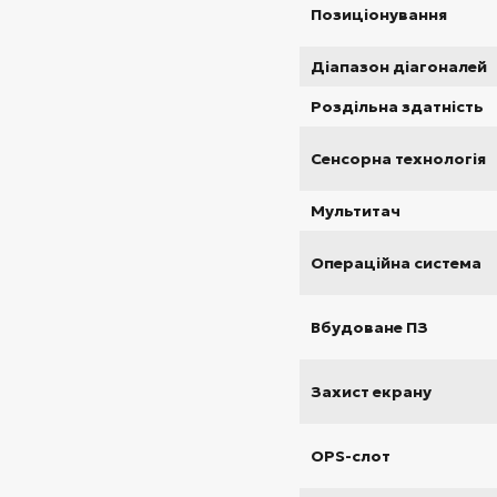
Позиціонування
Діапазон діагоналей
Роздільна здатність
Сенсорна технологія
Мультитач
Операційна система
Вбудоване ПЗ
Захист екрану
OPS-слот