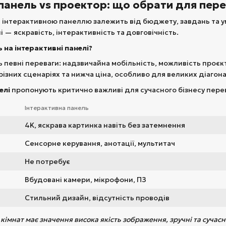
 панель vs проектор: що обрати для пер
а інтерактивною панеллю залежить від бюджету, завдань та 
лі — яскравість, інтерактивність та довговічність.
 на інтерактивні панелі?
певні переваги: надзвичайна мобільність, можливість проєкт
 різних сценаріях та нижча ціна, особливо для великих діагон
елі
пропонують критично важливі для сучасного бізнесу пере
Інтерактивна панель
4K, яскрава картинка навіть без затемнення
Сенсорне керування, анотації, мультитач
Не потребує
Вбудовані камери, мікрофони, ПЗ
Стильний дизайн, відсутність проводів
кімнат має значення висока якість зображення, зручні та сучас