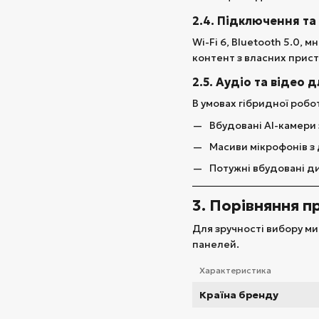
2.4. Підключення та
Wi-Fi 6, Bluetooth 5.0,
контент з власних прист
2.5. Аудіо та відео 
В умовах гібридної робо
Вбудовані AI-камери 
Масиви мікрофонів з
Потужні вбудовані д
3. Порівняння п
Для зручності вибору м
панелей.
Характеристика
Країна бренду