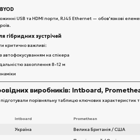
 BYOD
 множинні USB та HDMI порти, RJ45 Ethernet — обов'язкові ел
роїв.
для гібридних зустрічей
ти критично важливі:
з автофокусуванням на спікера
 дальністю захоплення 8–12 м
инаміки
ровідних виробників: Intboard, Promethea
и підготували порівняльну таблицю ключових характеристик 
Intboard
Promethean
Україна
Велика Британія / США