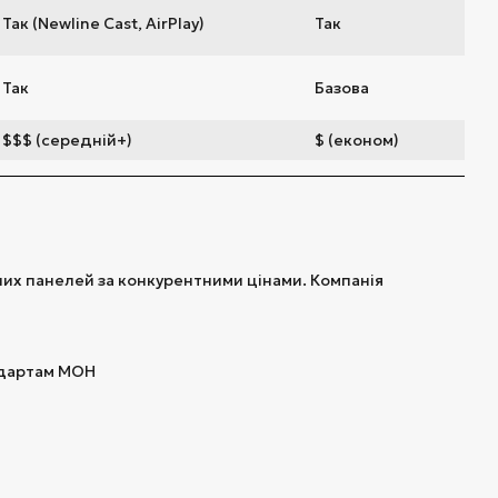
Так (Newline Cast, AirPlay)
Так
Так
Базова
$$$ (середній+)
$ (економ)
их панелей за конкурентними цінами. Компанія
ндартам МОН