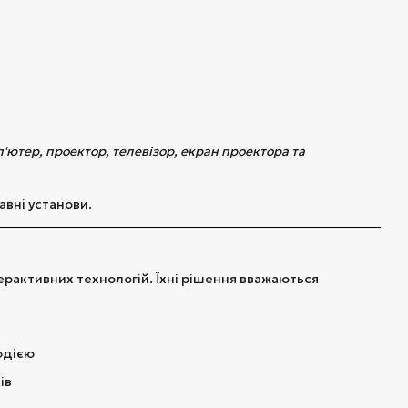
п'ютер, проектор, телевізор, екран проектора та
вні установи.
терактивних технологій. Їхні рішення вважаються
кодією
ів