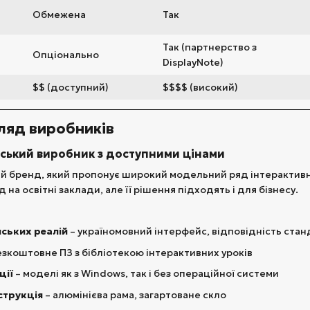
Обмежена
Так
Так (партнерство з
Опціонально
DisplayNote)
$$ (доступний)
$$$$ (високий)
ляд виробників
аїнський виробник з доступними цінами
ий бренд, який пропонує широкий модельний ряд інтерактивн
на освітні заклади, але її рішення підходять і для бізнесу.
нських реалій
– україномовний інтерфейс, відповідність ста
езкоштовне ПЗ з бібліотекою інтерактивних уроків
ції
– моделі як з Windows, так і без операційної системи
струкція
– алюмінієва рама, загартоване скло