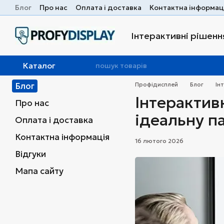
Перейти до основного контенту
Блог
Про нас
Оплата і доставка
Контактна інформац
Інтерактивні рішення
Каталог
Блог
Профідисплей
Блог
Ін
Інтерактив
Про нас
ідеальну п
Оплата і доставка
Контактна інформація
16 лютого 2026
Відгуки
Мапа сайту