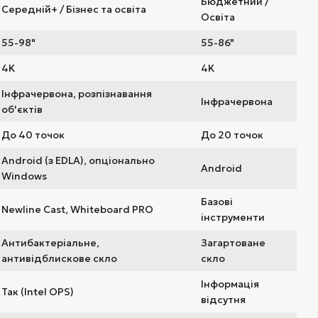
Бюджетний /
Середній+ / Бізнес та освіта
Освіта
55-98"
55-86"
4K
4K
Інфрачервона, розпізнавання
Інфрачервона
об'єктів
До 40 точок
До 20 точок
Android (з EDLA), опціонально
Android
Windows
Базові
Newline Cast, Whiteboard PRO
інструменти
Антибактеріальне,
Загартоване
антивідблискове скло
скло
Інформація
Так (Intel OPS)
відсутня