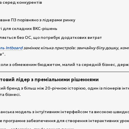
а серед конкурентів
ане ПЗ порівняно з лідерами ринку
і для складних ВКС-рішень
ляється без ОС, що потребує додаткових витрат
ль Intboard
замінює кілька пристроїв: звичайну білу дошку, ком
в"
.
коли з обмеженим бюджетом, малий та середній бізнес, держа
вітовий лідер з преміальними рішеннями
ий бренд з більш ніж 20-річною історією, один із піонерів ін
та бізнесі.
анська модель з інтуїтивним інтерфейсом та високою швид
е програмне забезпечення для створення інтерактивних урок