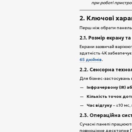
при роботі пристро
2. Ключові хара
Перш ніж обрати панель 
2.1. Розмір екрану т
Екрани зазвичай варіюют
здатність 4K забезпечує
65 дюймів
.
2.2. Сенсорна технол
Для бізнес-застосувань 
Інфрачервону (IR) а
Кількість точок дот
Час відгуку
– ≤10 мс
2.3. Операційна сист
Сучасні панелі працюют
повноцінне десктопне П