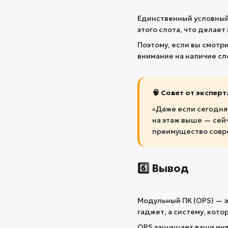
Единственный условный
этого слота, что делает
Поэтому, если вы смотр
внимание на наличие сло
🧠 Совет от эксперт
«Даже если сегодня 
на этаж выше — сейч
преимущество совр
6️⃣ Вывод
Модульный ПК (OPS) — э
гаджет, а систему, кото
OPS защищает ваши инве