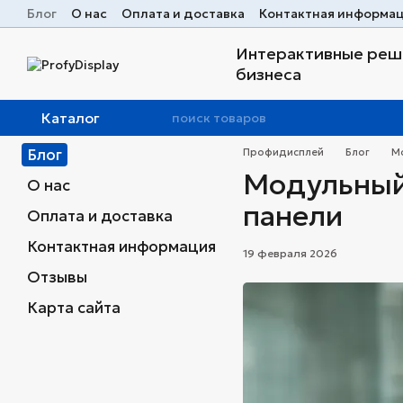
Перейти к основному контенту
Блог
О нас
Оплата и доставка
Контактная информа
Интерактивные реше
бизнеса
Каталог
Блог
Профидисплей
Блог
М
Модульный
О нас
панели
Оплата и доставка
Контактная информация
19 февраля 2026
Отзывы
Карта сайта