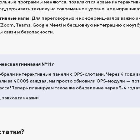
льные программы меняются, появляются новые интерактивн
оддерживать технику на современном уровне, не выпрашива
ативные залы:
Для переговорных и конференц-залов важно и
oom, Teams, Google Meet) и бесшовную интеграцию с ноутбу
 связи и безопасности.
Киевская гимназия №117
обрели интерактивные панели с OPS-слотами. Через 4 года в
ели за 4000$ каждая, мы просто обновили OPS-модули — пот
ссе! Теперь планируем такое же обновление через 3-4 года»
 завхоз гимназии
остатки?