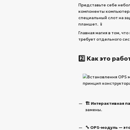
Представьте себе небол
компоненты компьютера:
специальный слот на з
планшет. 📱
Главная магия в том, чт
требует отдельного сис
2️⃣ Как это раб
🏗️ Интерактивная п
замены.
🔧 OPS-модуль — эт