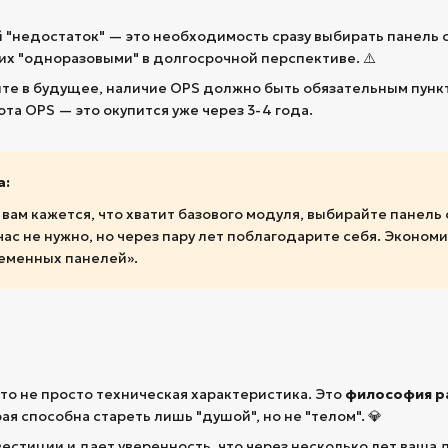
 "недостаток" — это необходимость сразу выбирать панель
 их "одноразовыми" в долгосрочной перспективе. ⚠️
ите в будущее, наличие OPS должно быть обязательным пунк
та OPS — это окупится уже через 3-4 года.
а:
вам кажется, что хватит базового модуля, выбирайте панель
ас не нужно, но через пару лет поблагодарите себя. Эконом
еменных панелей».
то не просто техническая характеристика. Это
философия р
рая способна стареть лишь "душой", но не "телом". 💎
стиции и дает уверенность, что через несколько лет ваша д