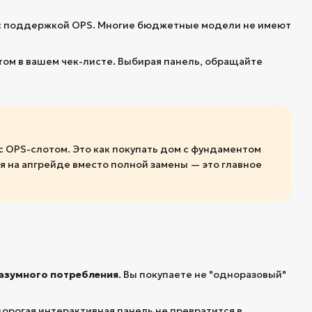
 с поддержкой OPS. Многие бюджетные модели не имеют
том в вашем чек-листе. Выбирая панель, обращайте
 с OPS-слотом. Это как покупать дом с фундаментом
ия на апгрейде вместо полной замены — это главное
азумного потребления
. Вы покупаете не "одноразовый"
орогая интерактивная панель не превратится в