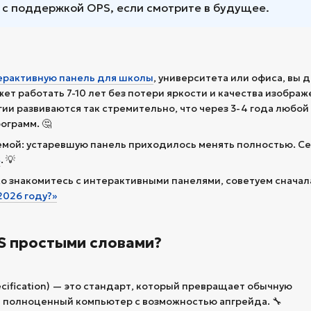
 с поддержкой OPS, если смотрите в будущее.
ерактивную панель для школы
, университета или офиса, вы 
ет работать 7-10 лет без потери яркости и качества изображ
и развиваются так стремительно, что через 3-4 года любой
ограмм. 🤔
емой: устаревшую панель приходилось менять полностью. С
S
. 💡
ько знакомитесь с интерактивными панелями, советуем снача
2026 году?»
PS простыми словами?
ecification) — это стандарт, который превращает обычную
в полноценный компьютер с возможностью апгрейда. 🔧