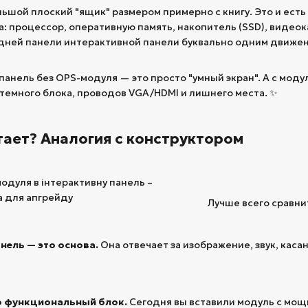
ьшой плоский "ящик" размером примерно с книгу. Это и ест
 процессор, оперативную память, накопитель (SSD), видеока
адней панели интерактивной панели буквально одним движен
о панель без OPS-модуля — это просто "умный экран". А с мо
темного блока, проводов VGA/HDMI и лишнего места. ✨
отает? Аналогия с конструктором
Лучше всего сравнит
анель — это основа.
Она отвечает за изображение, звук, касан
о функциональный блок.
Сегодня вы вставили модуль с мощ