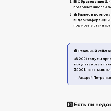
🏫 Образование:
Шко
позволяет школам п
💼 Бизнес и корпор
видеоконференций (Z
под новые стандарты
🏫 Реальный кейс: 
«В 2021 году мы при
покупать новые пан
3400$ на каждом кла
— Андрей Петренко,
5️⃣ Есть ли нед