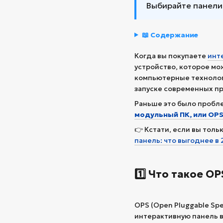
Выбирайте панели
📖 Содержание
Когда вы покупаете
инт
устройство, которое мож
компьютерные технологи
запуске современных пр
Раньше это было пробл
модульный ПК, или OP
👉 Кстати, если вы тол
панель: что выгоднее в 
1️⃣ Что такое O
OPS (Open Pluggable Sp
интерактивную панель 