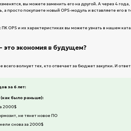
изменятся, вы можете заменить его на другой. А через 4 года
, а просто покупаете новый OPS-модуль и вставляете его в т
ПК OPS и их характеристиках вы можете узнать в нашем кат
— это экономия в будущем?
 всего волнует тех, кто отвечает за бюджет закупки. И ответ
ов за 6 лет:
 (как было раньше):
за 2000$
ормозит, не тянет новое ПО
нели снова за 2000$