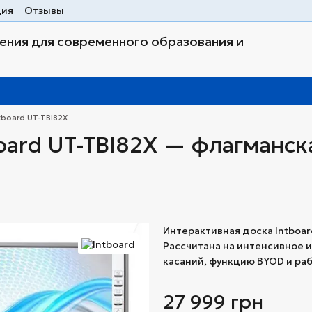
ция
Отзывы
ния для современного образования и
tboard UT-TBI82X
oard UT-TBI82X — флагманск
Интерактивная доска Intboar
Рассчитана на интенсивное 
касаний, функцию BYOD и ра
27 999 грн