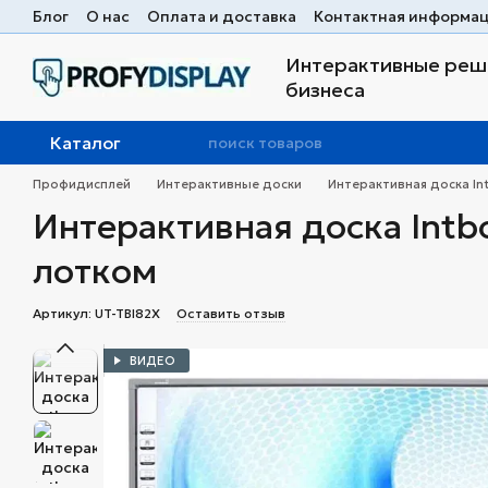
Перейти к основному контенту
Блог
О нас
Оплата и доставка
Контактная информа
Интерактивные реше
бизнеса
Каталог
Профидисплей
Интерактивные доски
Интерактивная доска In
Интерактивная доска Intb
лотком
Артикул: UT-TBI82X
Оставить отзыв
ВИДЕО