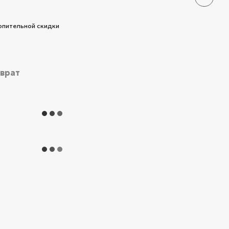
опительной скидки
зврат