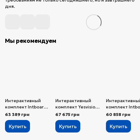
требованиям не только сегодняшнего, но и завтрашнего
дня.
Мы рекомендуем
Интерактивный
Интерактивный
Интерактивны
комплект Intboard
комплект Yesvision
комплект Intb
82X (Тип 1)
86W (Тип 1)
82TS (Тип 1)
63 389 грн
67 675 грн
60 858 грн
Купить
Купить
Купить