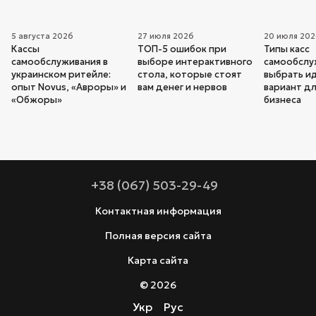
5 августа 2026
27 июля 2026
20 июля 20
Кассы
ТОП-5 ошибок при
Типы касс
самообслуживания в
выборе интерактивного
самообслуж
украинском ритейле:
стола, которые стоят
выбрать и
опыт Novus, «Авроры» и
вам денег и нервов
вариант дл
«Обжоры»
бизнеса
+38 (067) 503-29-49
Контактная информация
Полная версия сайта
Карта сайта
© 2026
Укр
Рус