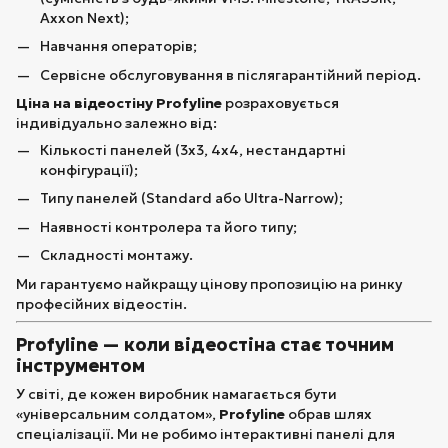
Axxon Next);
Навчання операторів;
Сервісне обслуговування в післягарантійний період.
Ціна на відеостіну Profyline
розраховується
індивідуально залежно від:
Кількості панелей (3х3, 4х4, нестандартні
конфігурації);
Типу панелей (Standard або Ultra-Narrow);
Наявності контролера та його типу;
Складності монтажу.
Ми гарантуємо найкращу цінову пропозицію на ринку
професійних відеостін.
Profyline — коли відеостіна стає точним
інструментом
У світі, де кожен виробник намагається бути
«універсальним солдатом»,
Profyline
обрав шлях
спеціалізації. Ми не робимо інтерактивні панелі для