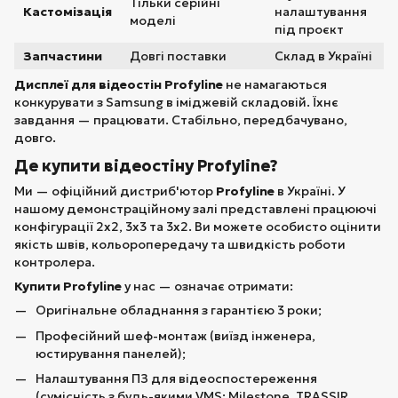
Тільки серійні
Кастомізація
налаштування
моделі
під проєкт
Запчастини
Довгі поставки
Склад в Україні
Дисплеї для відеостін Profyline
не намагаються
конкурувати з Samsung в іміджевій складовій. Їхнє
завдання — працювати. Стабільно, передбачувано,
довго.
Де купити відеостіну Profyline?
Ми — офіційний дистриб'ютор
Profyline
в Україні. У
нашому демонстраційному залі представлені працюючі
конфігурації 2х2, 3х3 та 3х2. Ви можете особисто оцінити
якість швів, кольоропередачу та швидкість роботи
контролера.
Купити Profyline
у нас — означає отримати:
Оригінальне обладнання з гарантією 3 роки;
Професійний шеф-монтаж (виїзд інженера,
юстирування панелей);
Налаштування ПЗ для відеоспостереження
(сумісність з будь-якими VMS: Milestone, TRASSIR,