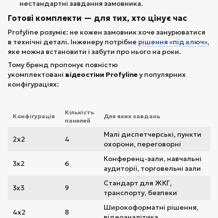
нестандартні завдання замовника.
Готові комплекти — для тих, хто цінує час
Profyline розуміє: не кожен замовник хоче занурюватися
в технічні деталі. Інженеру потрібне
рішення «під ключ»
,
яке можна встановити і забути про нього на роки.
Тому бренд пропонує повністю
укомплектовані
відеостіни Profyline
у популярних
конфігураціях:
Кількість
Конфігурація
Для яких завдань
панелей
Малі диспетчерські, пункти
2х2
4
охорони, переговорні
Конференц-зали, навчальні
3х2
6
аудиторії, торговельні зали
Стандарт для ЖКГ,
3х3
9
транспорту, безпеки
Широкоформатні рішення,
4х2
8
відеоаналітика