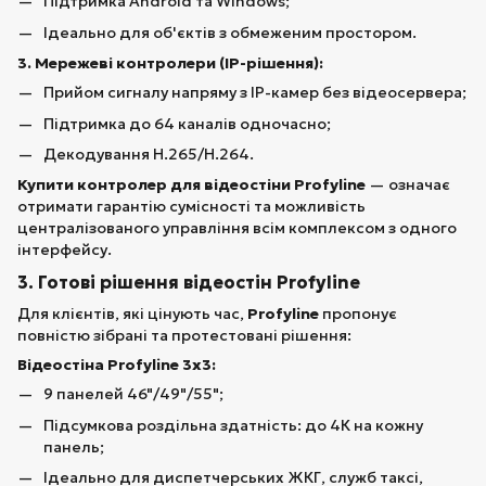
Підтримка Android та Windows;
Ідеально для об'єктів з обмеженим простором.
3. Мережеві контролери (IP-рішення):
Прийом сигналу напряму з IP-камер без відеосервера;
Підтримка до 64 каналів одночасно;
Декодування H.265/H.264.
Купити контролер для відеостіни Profyline
— означає
отримати гарантію сумісності та можливість
централізованого управління всім комплексом з одного
інтерфейсу.
3. Готові рішення відеостін Profyline
Для клієнтів, які цінують час,
Profyline
пропонує
повністю зібрані та протестовані рішення:
Відеостіна Profyline 3х3:
9 панелей 46"/49"/55";
Підсумкова роздільна здатність: до 4К на кожну
панель;
Ідеально для диспетчерських ЖКГ, служб таксі,