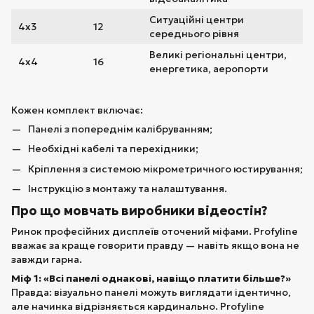
Ситуаційні центри
4х3
12
середнього рівня
Великі регіональні центри,
4х4
16
енергетика, аеропорти
Кожен комплект включає:
Панелі з попереднім калібруванням;
Необхідні кабелі та перехідники;
Кріплення з системою мікрометричного юстирування;
Інструкцію з монтажу та налаштування.
Про що мовчать виробники відеостін?
Ринок професійних дисплеїв оточений міфами. Profyline
вважає за краще говорити правду — навіть якщо вона не
завжди гарна.
Міф 1: «Всі панелі однакові, навіщо платити більше?»
Правда: візуально панелі можуть виглядати ідентично,
але начинка відрізняється кардинально. Profyline