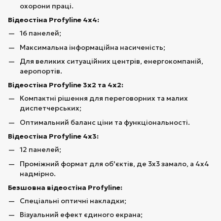
охорони праці.
Відеостіна Profyline 4х4:
16 панелей;
Максимальна інформаційна насиченість;
Для великих ситуаційних центрів, енергокомпаній,
аеропортів.
Відеостіна Profyline 3х2 та 4х2:
Компактні рішення для переговорних та малих
диспетчерських;
Оптимальний баланс ціни та функціональності.
Відеостіна Profyline 4х3:
12 панелей;
Проміжний формат для об'єктів, де 3х3 замало, а 4х4
надмірно.
Безшовна відеостіна Profyline:
Спеціальні оптичні накладки;
Візуальний ефект єдиного екрана;