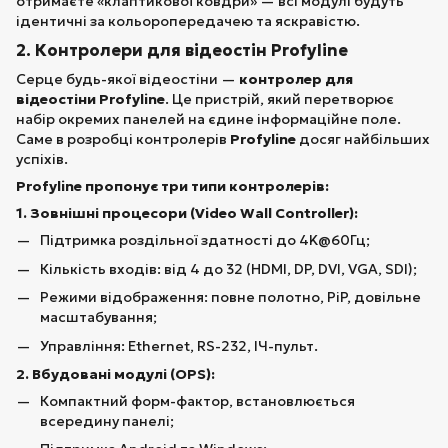
отримаєте «клаптикової ковдри» — всі модулі будуть
ідентичні за кольоропередачею та яскравістю.
2. Контролери для відеостін Profyline
Серце будь-якої відеостіни —
контролер для
відеостіни Profyline
. Це пристрій, який перетворює
набір окремих панелей на єдине інформаційне поле.
Саме в розробці контролерів
Profyline
досяг найбільших
успіхів.
Profyline пропонує три типи контролерів:
1. Зовнішні процесори (Video Wall Controller):
Підтримка роздільної здатності до 4K@60Гц;
Кількість входів: від 4 до 32 (HDMI, DP, DVI, VGA, SDI);
Режими відображення: повне полотно, PiP, довільне
масштабування;
Управління: Ethernet, RS-232, ІЧ-пульт.
2. Вбудовані модулі (OPS):
Компактний форм-фактор, встановлюється
всередину панелі;