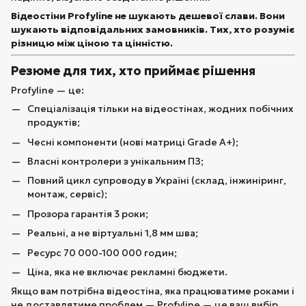
Відеостіни Profyline не шукають дешевої слави. Вони
шукають відповідальних замовників. Тих, хто розуміє
різницю між ціною та цінністю.
Резюме для тих, хто приймає рішення
Profyline — це:
Спеціалізація тільки на відеостінах, жодних побічних
продуктів;
Чесні компоненти (нові матриці Grade A+);
Власні контролери з унікальним ПЗ;
Повний цикл супроводу в Україні (склад, інжиніринг,
монтаж, сервіс);
Прозора гарантія 3 роки;
Реальні, а не віртуальні 1,8 мм шва;
Ресурс 70 000-100 000 годин;
Ціна, яка не включає рекламні бюджети.
Якщо вам потрібна відеостіна, яка працюватиме роками і
не доставлятиме проблем — Profyline — це ваш вибір.