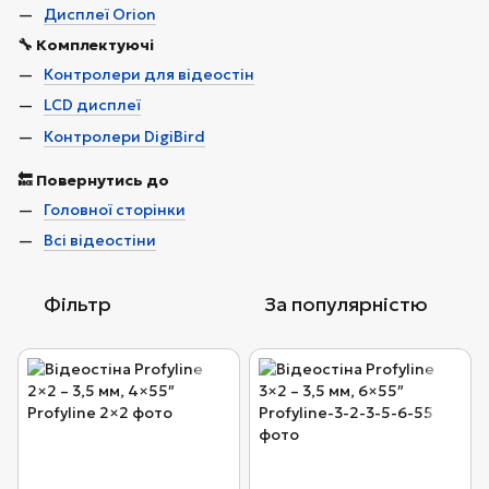
Дисплеї Orion
🔧 Комплектуючі
Контролери для відеостін
LCD дисплеї
Контролери DigiBird
🔙 Повернутись до
Головної сторінки
Всі відеостіни
Фільтр
За популярністю