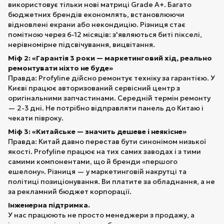
використовує тільки нові матриці Grade A+. Багато
бюджетних брендів економлять, встановлюючи
відновлені екрани або некондицію. Різниця стає
помітною через 6-12 місяців: з'являються биті пікселі,
нерівномірне підсвічування, вицвітання.
Міф 2: «Гарантія 3 роки — маркетинговий хід, реально
ремонтувати ніхто не буде»
Правда: Profyline дійсно ремонтує техніку за гарантією. У
Києві працює авторизований сервісний центр з
оригінальними запчастинами. Середній термін ремонту
— 2-3 дні. Не потрібно відправляти панель до Китаю і
чекати півроку.
Міф 3: «Китайське — значить дешеве і неякісне»
Правда: Китай давно перестав бути синонімом низької
якості. Profyline працює на тих самих заводах і з тими
самими компонентами, що й бренди «першого
ешелону». Різниця — у маркетинговій накрутці та
політиці позиціонування. Ви платите за обладнання, а не
за рекламний бюджет корпорації.
Інженерна підтримка.
У нас працюють не просто менеджери з продажу, а