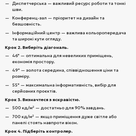
Диспетчерська — важливий ресурс роботи та тонкі
шви.
Конференц-зал — пріоритет на дизайн та
безшовність.
Інформаційний центр — важлива кольоропередача
та широкі кути огляду.
Крок 2. Виберіть діагональ.
46" — оптимальна для невеликих приміщень,
економія простору.
49" — золота середина, співвідношення ціни та
розміру.
55" — максимальна інформативність, вибір для
серйозних проєктів.
Крок 3. Визначтеся з яскравістю.
500 кд/м² — достатньо для 90% завдань.
700 кд/м² — якщо приміщення дуже світле або
панелі стоять навпроти вікон.
Крок 4. Підберіть контролер.