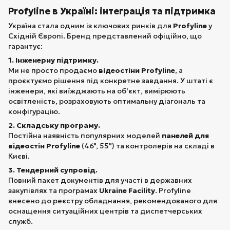
Profyline в Україні: інтеграція та підтримка
Україна стала одним із ключових ринків для
Profyline
у
Східній Європі. Бренд представлений офіційно, що
гарантує:
1. Інженерну підтримку.
Ми не просто продаємо
відеостіни Profyline
, а
проєктуємо рішення під конкретне завдання. У штаті є
інженери, які виїжджають на об'єкт, вимірюють
освітленість, розраховують оптимальну діагональ та
конфігурацію.
2. Складську програму.
Постійна наявність популярних моделей
панелей для
відеостін Profyline
(46", 55") та контролерів на складі в
Києві.
3. Тендерний супровід.
Повний пакет документів для участі в державних
закупівлях та програмах
Ukraine Facility
. Profyline
внесено до реєстру обладнання, рекомендованого для
оснащення ситуаційних центрів та диспетчерських
служб.