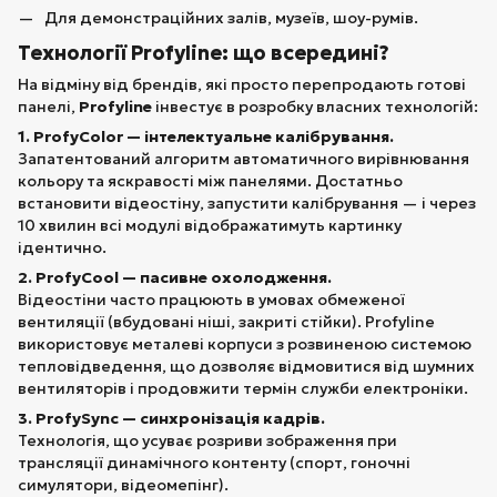
Для демонстраційних залів, музеїв, шоу-румів.
Технології Profyline: що всередині?
На відміну від брендів, які просто перепродають готові
панелі,
Profyline
інвестує в розробку власних технологій:
1. ProfyColor — інтелектуальне калібрування.
Запатентований алгоритм автоматичного вирівнювання
кольору та яскравості між панелями. Достатньо
встановити відеостіну, запустити калібрування — і через
10 хвилин всі модулі відображатимуть картинку
ідентично.
2. ProfyCool — пасивне охолодження.
Відеостіни часто працюють в умовах обмеженої
вентиляції (вбудовані ніші, закриті стійки). Profyline
використовує металеві корпуси з розвиненою системою
тепловідведення, що дозволяє відмовитися від шумних
вентиляторів і продовжити термін служби електроніки.
3. ProfySync — синхронізація кадрів.
Технологія, що усуває розриви зображення при
трансляції динамічного контенту (спорт, гоночні
симулятори, відеомепінг).