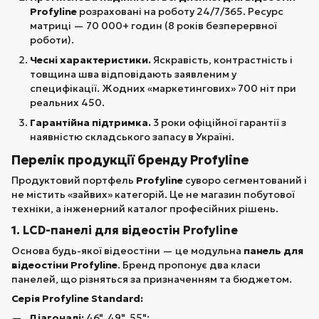
Profyline
розраховані на роботу 24/7/365. Ресурс
матриці — 70 000+ годин (8 років безперервної
роботи).
Чесні характеристики.
Яскравість, контрастність і
товщина шва відповідають заявленим у
специфікації. Жодних «маркетингових» 700 ніт при
реальних 450.
Гарантійна підтримка.
3 роки офіційної гарантії з
наявністю складського запасу в Україні.
Перелік продукції бренду Profyline
Продуктовий портфель
Profyline
суворо сегментований і
не містить «зайвих» категорій. Це не магазин побутової
техніки, а інженерний каталог професійних рішень.
1. LCD-панелі для відеостін Profyline
Основа будь-якої відеостіни — це модульна
панель для
відеостіни Profyline
. Бренд пропонує два класи
панелей, що різняться за призначенням та бюджетом.
Серія Profyline Standard:
Діагоналі:
46", 49", 55";