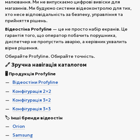
малювання. Ми не випускаємо цифрові вивіски для
магазинів. Ми будуємо системи відеоконтролю для тих,
хто несе відповідальність за безпеку, управління та
прийняття рішень.
Відеостіна Profyline
— це не просто набір екранів. Це
гарантія того, що оператор побачить порушника,
диспетчер не пропустить аварію, а керівник ухвалить
вірне рішення.
Обирайте Profyline. Обирайте точність.
🔗 Зручна навігація каталогом
🖥️ Продукція Profyline
Відеостіни Profyline
Конфігурація 2×2
Конфігурація 3×2
Конфігурація 3×3
🏷️ Інші бренди відеостін
Orion
Samsung