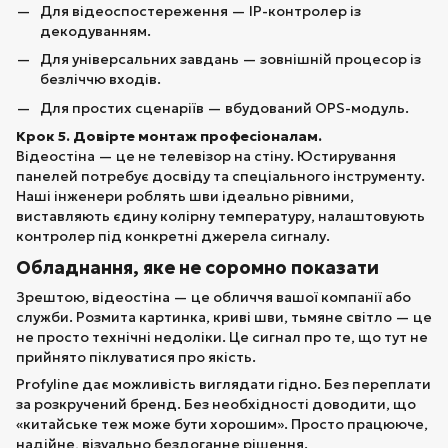
Для відеоспостереження — IP-контролер із
декодуванням.
Для універсальних завдань — зовнішній процесор із
безліччю входів.
Для простих сценаріїв — вбудований OPS-модуль.
Крок 5. Довірте монтаж професіоналам.
Відеостіна — це не телевізор на стіну. Юстирування
панелей потребує досвіду та спеціального інструменту.
Наші інженери роблять шви ідеально рівними,
виставляють єдину колірну температуру, налаштовують
контролер під конкретні джерела сигналу.
Обладнання, яке не соромно показати
Зрештою, відеостіна — це обличчя вашої компанії або
служби. Розмита картинка, криві шви, тьмяне світло — це
не просто технічні недоліки. Це сигнал про те, що тут не
прийнято піклуватися про якість.
Profyline дає можливість виглядати гідно. Без переплати
за розкручений бренд. Без необхідності доводити, що
«китайське теж може бути хорошим». Просто працююче,
надійне, візуально бездоганне рішення.