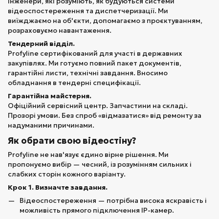
інженери, які розуміють, як будуються системи
відеоспостереження та диспетчеризації. Ми
виїжджаємо на об'єкти, допомагаємо з проєктуванням,
розраховуємо навантаження.
Тендерний відділ.
Profyline сертифікований для участі в державних
закупівлях. Ми готуємо повний пакет документів,
гарантійні листи, технічні завдання. Вносимо
обладнання в тендерні специфікації.
Гарантійна майстерня.
Офіційний сервісний центр. Запчастини на складі.
Прозорі умови. Без спроб «відмазатися» від ремонту за
надуманими причинами.
Як обрати свою відеостіну?
Profyline не нав'язує єдино вірне рішення. Ми
пропонуємо вибір — чесний, із розумінням сильних і
слабких сторін кожного варіанту.
Крок 1. Визначте завдання.
Відеоспостереження — потрібна висока яскравість і
можливість прямого підключення IP-камер.