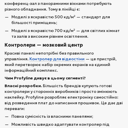
конференц-зал з панорамними вікнами потребують
різного обладнання. Тому в лінійці є:
Моделі з яскравістю 500 кд/м² — стандарт для
більшості приміщень;
Моделі з яскравістю 700 кд/м² — для світлих кімнат
та залів з високим рівнем освітлення.
Контролери — мозковий центр
Красиві панелі непотрібні без правильного
управління.
Контролер для відеостіни
— це пристрій,
який перетворює набір окремих екранів на єдиний
інформаційний комплекс.
Чим Profyline дивує в цьому сегменті?
Власні розробки.
Більшість брендів купують готові
контролери у сторонніх виробників і просто змінюють
наклейку. Profyline розробляє електроніку самостійно:
від розведення плат до написання прошивок. Це дає дві
переваги:
Повна сумісність із власними панелями;
Можливість швидко адаптувати контролер під