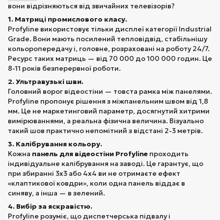
вони відрізняються від звичайних телевізорів?
1. Матриці промислового класу.
Profyline використовує тільки дисплеї категорії Industrial
Grade. Вони мають посилений тепловідвід, стабільнішу
кольоропередачу і, головне, розраховані на роботу 24/7.
Ресурс таких матриць — від 70 000 до 100 000 годин. Це
8-11 років безперервної роботи.
2. Ультравузькі шви.
Головний ворог відеостіни — товста рамка між панелями.
Profyline пропонує рішення з міжпанельним швом від 1,8
мм. Це не маркетинговий параметр, досягнутий хитрими
вимірюваннями, а реальна фізична величина. Візуально
такий шов практично непомітний з відстані 2-3 метрів.
3. Калібрування кольору.
Кожна
панель для відеостіни Profyline
проходить
індивідуальне калібрування на заводі. Це гарантує, що
при збиранні 3х3 або 4х4 ви не отримаєте ефект
«клаптикової ковдри», коли одна панель віддає в
синяву, а інша — в зелений.
4. Вибір за яскравістю.
Profyline розуміє, що диспетчерська підвалу і