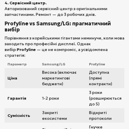
4. Сервісний центр.
Авторизований сервісний центр з оригінальними
запчастинами. Ремонт — до 3 робочих днів.
Profyline vs Samsung/LG: прагматичний
вибір
Порівняння з корейськими гігантами неминуче, коли мова
заходить про професійні дисплеї. Однак
вибір
Profyline
— це не компроміс, а усвідомлена
стратегія:
Параметр
Samsung/LG
Profyline
Висока (включає
Доступна
Ціна
маркетингові
(прямі
бюджети)
контракти)
3 роки
Гарантія
1-2 роки
(розширюється
до 5)
Закриті
Відкриті
Сумісність
екосистеми
протоколи
Гнучке