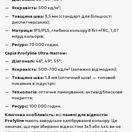
Яскравість:
500 кд/м²;
Товщина шва:
3,5 мм (стандарт для більшості
диспетчерських);
Матриця:
IPS/PLS, глибина кольору 8 біт+FRC, 1,07
млрд кольорів;
Ресурс:
70 000 годин.
Серія Profyline Ultra-Narrow:
Діагоналі:
46", 49", 55";
Яскравість:
500–700 кд/м² (залежно від моделі);
Товщина шва:
1,8 мм (оптичний шов) — топовий
показник в індустрії;
Технологія:
оптичне ламінування, антивідблискове
покриття;
Ресурс:
100 000 годин.
Ключова особливість:
всі
панелі для відеостін
Profyline
мають заводське калібрування кольору. Це
означає, що при збиранні відеостіни 3х3 або 4х4 ви не