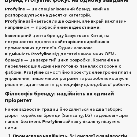
Profyline
— це спеціалізований бренд, який не
розпорошується на десятки категорій.
Profyline
займається лише одним, але вкрай важливим
напрямком — професійними
відеостінами
.
Інженерний центр бренду базується в Китаї, на
потужностях одного з найстаріших виробників
промислових дисплеїв. Однак ключова
відмінність
Profyline
від десятків анонімних OEM-
брендів — це закритий цикл розробки. Компанія не
переклеює шильдики на готових панелях сторонніх
фабрик.
Profyline
самостійно проєктує електронні плати
управління, пише мікропрограми та розробляє корпусні
рішення, адаптовані під специфіку цілодобової роботи.
Філософія бренду: надійність як єдиний
пріоритет
Ринок відеостін традиційно ділиться на два табори:
дорогі корейські бренди (Samsung, LG) та дешеві «сірі»
панелі без імені.
Profyline
зайняв унікальну нішу між
ними:
Промислова надійність.
Всі
дисплеї для відеостін