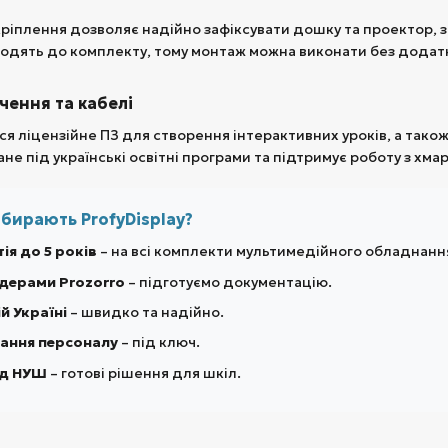
кріплення дозволяє надійно зафіксувати дошку та проектор, 
одять до комплекту, тому монтаж можна виконати без додат
чення та кабелі
я ліцензійне ПЗ для створення інтерактивних уроків, а тако
е під українські освітні програми та підтримує роботу з хма
обирають ProfyDisplay?
ія до 5 років
– на всі комплекти мультимедійного обладнанн
дерами Prozorro
– підготуємо документацію.
й Україні
– швидко та надійно.
ання персоналу
– під ключ.
ід НУШ
– готові рішення для шкіл.