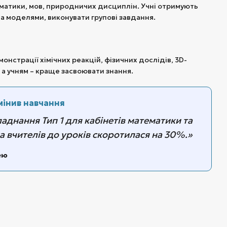
ематики, мов, природничих дисциплін. Учні отримують
та моделями, виконувати групові завдання.
онстрації хімічних реакцій, фізичних дослідів, 3D-
 а учням – краще засвоювати знання.
змінив навчання
аднання Тип 1 для кабінетів математики та
а вчителів до уроків скоротилася на 30%.»
ею