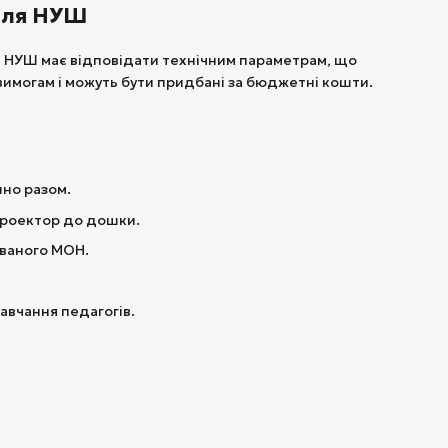
для НУШ
 НУШ має відповідати технічним параметрам, що
вимогам і можуть бути придбані за бюджетні кошти.
нно разом.
 проектор до дошки.
ованого МОН.
авчання педагогів.