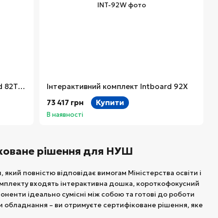
Інтерактивний комплект Intboard 82TS (Тип 1)
Інтерактивний комплект Intboard 92X
73 417 грн
Купити
В наявності
іковане рішення для НУШ
, який повністю відповідає вимогам Міністерства освіти і
комплекту входять інтерактивна дошка, короткофокусний
поненти ідеально сумісні між собою та готові до роботи
ти обладнання – ви отримуєте сертифіковане рішення, яке