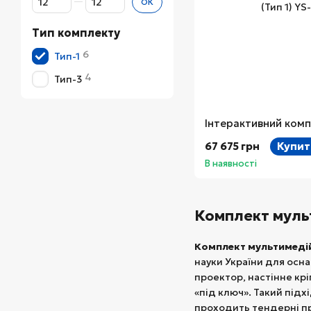
ОК
Тип комплекту
6
Тип-1
4
Тип-3
67 675 грн
Купит
В наявності
Комплект муль
Комплект мультимеді
науки України для осн
проектор, настінне крі
«під ключ». Такий під
проходить тендерні п