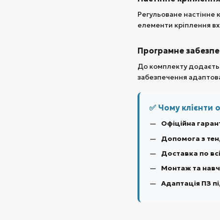
Регульоване настінне 
елементи кріплення вх
Програмне забезпе
До комплекту додаєтьс
забезпечення адаптован
✅ Чому клієнти 
Офіційна гарант
Допомога з тен
Доставка по всі
Монтаж та навч
Адаптація ПЗ п