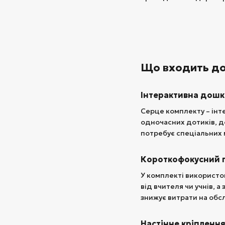
Що входить до
Інтерактивна дошк
Серце комплекту – інт
одночасних дотиків, д
потребує спеціальних 
Короткофокусний 
У комплекті використо
від вчителя чи учнів, 
знижує витрати на обс
Настінне кріпленн