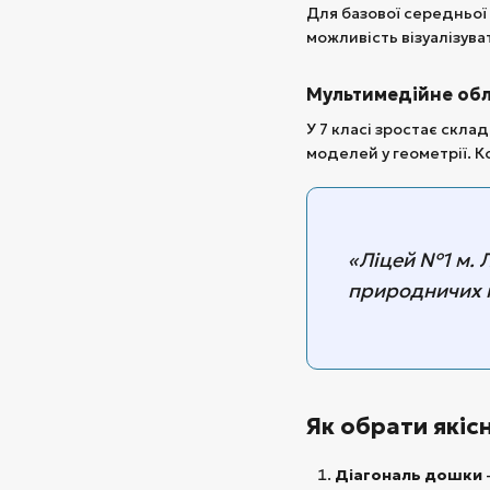
Для базової середньої
можливість візуалізува
Мультимедійне обл
У 7 класі зростає скла
моделей у геометрії. 
«Ліцей №1 м. 
природничих н
Як обрати якіс
Діагональ дошки