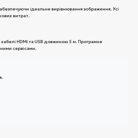
забезпечуючи ідеальне вирівнювання зображення. Усі
кових витрат.
ж кабелі HDMI та USB довжиною 5 м. Програмне
рними сервісами.
я.