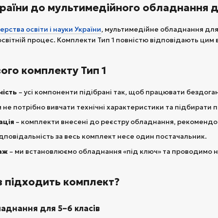
раїни до мультимедійного обладнання 
ерства освіти і науки України
, мультимедійне обладнання для
освітній процес. Комплекти Тип 1 повністю відповідають цим 
ого комплекту Тип 1
ність
– усі компоненти підібрані так, щоб працювати бездога
м не потрібно вивчати технічні характеристики та підбирати
ація
– комплекти внесені до реєстру обладнання, рекоменд
ідповідальність за весь комплект несе один постачальник.
аж
– ми встановлюємо обладнання «під ключ» та проводимо н
в підходить комплект?
аднання для 5–6 класів