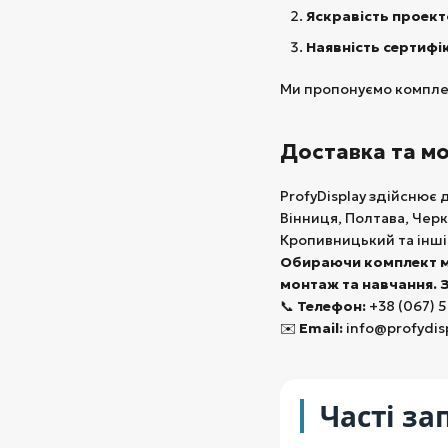
Яскравість проек
Наявність сертифі
Ми пропонуємо комплек
Доставка та мо
ProfyDisplay здійснює 
Вінниця, Полтава, Черк
Кропивницький та інші
Обираючи комплект му
монтаж та навчання. 
📞
Телефон:
+38 (067) 
✉️
Email:
info@profydis
Часті за