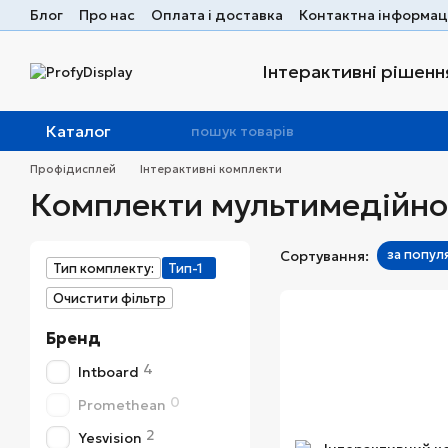
Перейти до основного контенту
Блог
Про нас
Оплата і доставка
Контактна інформац
Інтерактивні рішення
Каталог
Профідисплей
Інтерактивні комплекти
Комплекти мультимедійно
за попул
Сортування:
Тип комплекту:
Тип-1
Очистити фільтр
Бренд
4
Intboard
0
Promethean
2
Yesvision