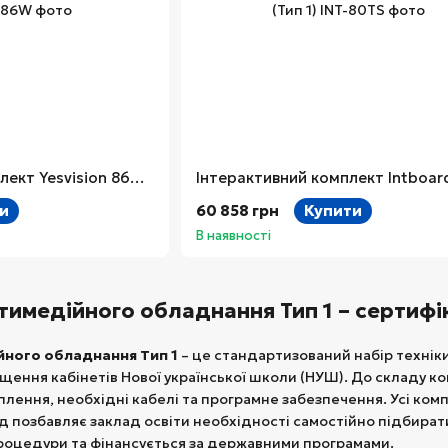
Інтерактивний комплект Yesvision 86W (Тип 1)
и
60 858 грн
Купити
В наявності
тимедійного обладнання Тип 1 – сертиф
йного обладнання Тип 1
– це стандартизований набір техніки
ащення кабінетів Нової української школи (НУШ). До складу 
плення, необхідні кабелі та програмне забезпечення. Усі ком
хід позбавляє заклад освіти необхідності самостійно підбира
роцедури та фінансується за державними програмами.