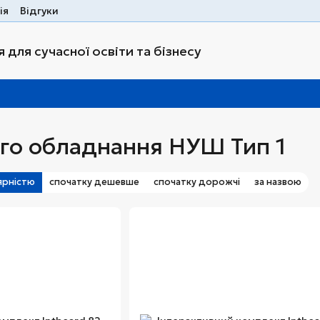
ія
Відгуки
 для сучасної освіти та бізнесу
го обладнання НУШ Тип 1
ярністю
спочатку дешевше
спочатку дорожчі
за назвою