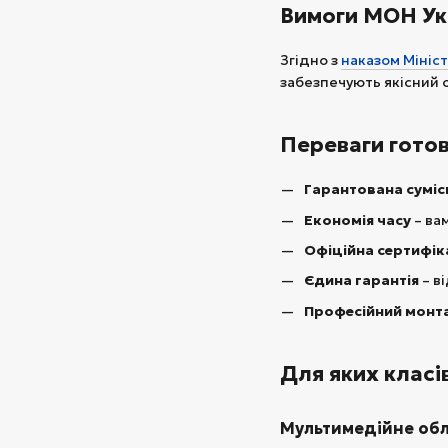
Вимоги МОН Ук
Згідно з
наказом Мініст
забезпечують якісний 
Переваги готов
Гарантована суміс
Економія часу
– ва
Офіційна сертифік
Єдина гарантія
– в
Професійний монт
Для яких класі
Мультимедійне обл