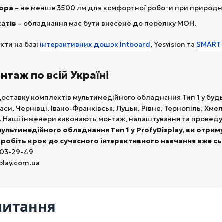
тора
– не менше 3500 лм для комфортної роботи при природно
катів
– обладнання має бути внесене до переліку МОН.
ти на базі
інтерактивних дошок Intboard
, Yesvision та
SMART 
нтаж по всій Україні
доставку комплектів мультимедійного обладнання Тип 1 у будь-я
аси, Чернівці, Івано-Франківськ, Луцьк, Рівне, Тернопіль, Хм
. Наші інженери виконають монтаж, налаштування та проведу
льтимедійного обладнання Тип 1 у ProfyDisplay, ви отриму
Зробіть крок до сучасного інтерактивного навчання вже сь
503-29-49
play.com.ua
питання