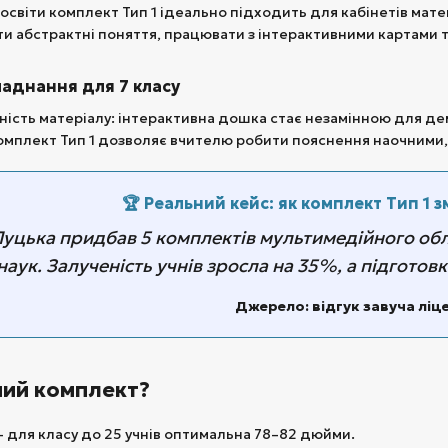
 освіти комплект Тип 1 ідеально підходить для кабінетів мат
ти абстрактні поняття, працювати з інтерактивними картами 
аднання для 7 класу
дність матеріалу: інтерактивна дошка стає незамінною для дем
Комплект Тип 1 дозволяє вчителю робити пояснення наочними,
🏆 Реальний кейс: як комплект Тип 1 
Луцька придбав 5 комплектів мультимедійного обл
аук. Залученість учнів зросла на 35%, а підготовк
Джерело: відгук завуча ліц
ний комплект?
– для класу до 25 учнів оптимальна 78–82 дюйми.