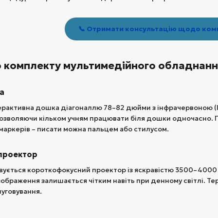
📞 Отримати консультацію щодо комп
 комплекту мультимедійного обладнання
а
ерактивна дошка діагоналлю 78–82 дюйми з інфрачервоною (І
озволяючи кільком учням працювати біля дошки одночасно. П
маркерів – писати можна пальцем або стилусом.
проектор
вується короткофокусний проектор із яскравістю 3500–4000 лм
а зображення залишається чітким навіть при денному світлі. 
луговування.
я