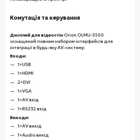
Комутація та керування
Дисплей для відеостін
Orion OLMU-5550
оснащений повним набором інтерфейсів для
інтеграції в будь-яку AV-систему:
Входи:
1×USB
1×HDMI
2×DVI
1×VGA
1×AV вхід
1×RS232 вхід
Виходи:
1×AV вихід
1×Audio вихід