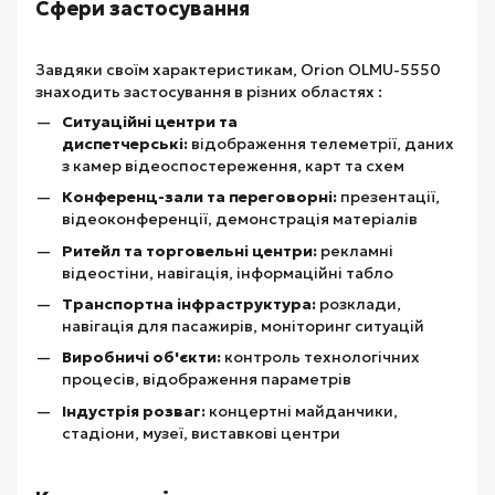
Сфери застосування
Завдяки своїм характеристикам, Orion OLMU-5550
знаходить застосування в різних областях :
Ситуаційні центри та
диспетчерські:
відображення телеметрії, даних
з камер відеоспостереження, карт та схем
Конференц-зали та переговорні:
презентації,
відеоконференції, демонстрація матеріалів
Ритейл та торговельні центри:
рекламні
відеостіни, навігація, інформаційні табло
Транспортна інфраструктура:
розклади,
навігація для пасажирів, моніторинг ситуацій
Виробничі об'єкти:
контроль технологічних
процесів, відображення параметрів
Індустрія розваг:
концертні майданчики,
стадіони, музеї, виставкові центри