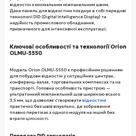
відеостін з мінімальним міжпанельним швом.
Дана панель для відеостіни поєднує в собі передові
технології DID (Digital Intelligence Display) та
надійність промислового обладнання,
призначеного для інтенсивної експлуатації.
Ключові особливості та технології Orion
OLMU-5550
Модель Orion OLMU-5550 є професійним рішенням
для побудови відеостін у ситуаційних центрах,
конференц-залах, торговельних комплексах та на
транспорті. Головна особливість пристрою —
ультратонкий міжпанельний шов шириною всього
3,5 мм, що дозволяє створювати
відеостіни
практично без швів візуально, де зображення
плавно перетікає з одного модуля на інший без
втрати цілісності.
Передова DID технологія