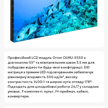
Професійний LCD модуль Orion OLMU-5550 з
діагоналлю 55" та міжпанельним швом 3.5 мм для
побудови відеостін будь-якої конфігурації. DID
матриця з прямим LED підсвічуванням забезпечує
рівномірну яскравість 500 кд/м², високу
контрастність 1400:1 та широкі кути огляду 178°.
Підходить для цілодобової роботи 24/7 у складних
умовах. У комплекті: пульт, ІЧ-приймач, кабелі,
конвертери.