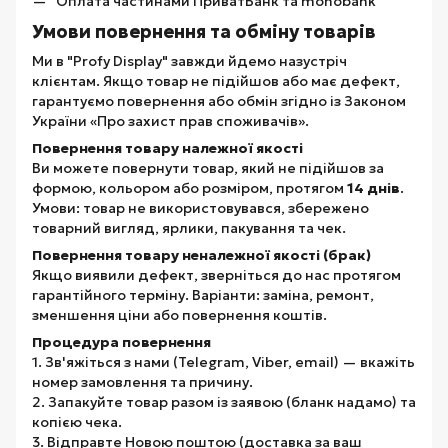
Оплата частинами ПриватБанк та monobank
Умови повернення та обміну товарів
Ми в "Profy Display" завжди йдемо назустріч
клієнтам. Якщо товар не підійшов або має дефект,
гарантуємо повернення або обмін згідно із Законом
України «Про захист прав споживачів».
Повернення товару належної якості
Ви можете повернути товар, який не підійшов за
формою, кольором або розміром, протягом
14 днів
.
Умови: товар не використовувався, збережено
товарний вигляд, ярлики, пакування та чек.
Повернення товару неналежної якості (брак)
Якщо виявили дефект, зверніться до нас протягом
гарантійного терміну. Варіанти: заміна, ремонт,
зменшення ціни або повернення коштів.
Процедура повернення
1. Зв'яжіться з нами (Telegram, Viber, email) — вкажіть
номер замовлення та причину.
2. Запакуйте товар разом із заявою (бланк надамо) та
копією чека.
3. Відправте Новою поштою (доставка за ваш