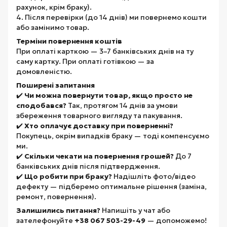
рахунок, крім браку).
4. Після перевірки (до 14 днів) ми повернемо кошти
або замінимо товар.
Терміни повернення коштів
При оплаті карткою — 3–7 банківських днів на ту
саму картку. При оплаті готівкою — за
домовленістю.
Поширені запитання
✔️
Чи можна повернути товар, якщо просто не
сподобався?
Так, протягом 14 днів за умови
збереження товарного вигляду та пакування.
✔️
Хто оплачує доставку при поверненні?
Покупець, окрім випадків браку — тоді компенсуємо
ми.
✔️
Скільки чекати на повернення грошей?
До 7
банківських днів після підтвердження.
✔️
Що робити при браку?
Надішліть фото/відео
дефекту — підберемо оптимальне рішення (заміна,
ремонт, повернення).
Залишились питання?
Напишіть у чат або
зателефонуйте
+38 067 503-29-49
— допоможемо!