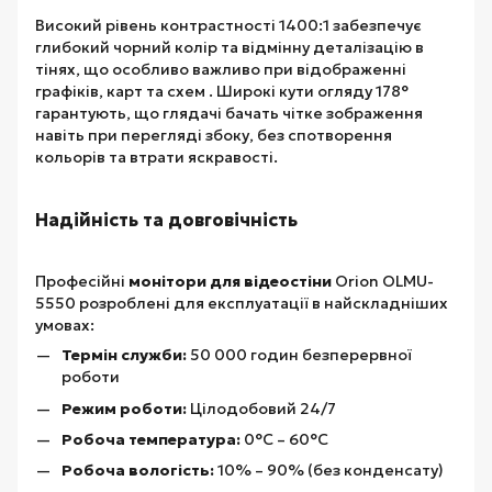
Високий рівень контрастності 1400:1 забезпечує
глибокий чорний колір та відмінну деталізацію в
тінях, що особливо важливо при відображенні
графіків, карт та схем . Широкі кути огляду 178°
гарантують, що глядачі бачать чітке зображення
навіть при перегляді збоку, без спотворення
кольорів та втрати яскравості.
Надійність та довговічність
Професійні
монітори для відеостіни
Orion OLMU-
5550 розроблені для експлуатації в найскладніших
умовах:
Термін служби:
50 000 годин безперервної
роботи
Режим роботи:
Цілодобовий 24/7
Робоча температура:
0°С – 60°С
Робоча вологість:
10% – 90% (без конденсату)