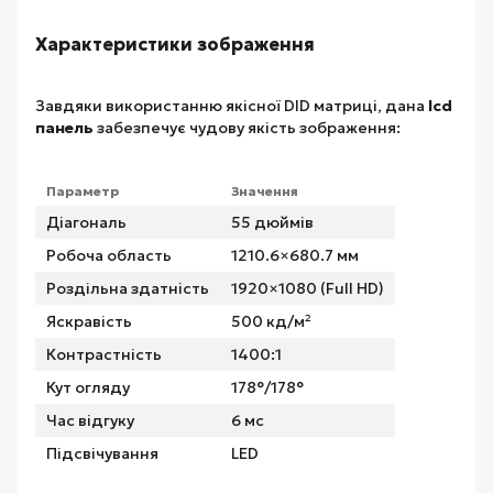
Характеристики зображення
Завдяки використанню якісної DID матриці, дана
lcd
панель
забезпечує чудову якість зображення:
Параметр
Значення
Діагональ
55 дюймів
Робоча область
1210.6×680.7 мм
Роздільна здатність
1920×1080 (Full HD)
Яскравість
500 кд/м²
Контрастність
1400:1
Кут огляду
178°/178°
Час відгуку
6 мс
Підсвічування
LED