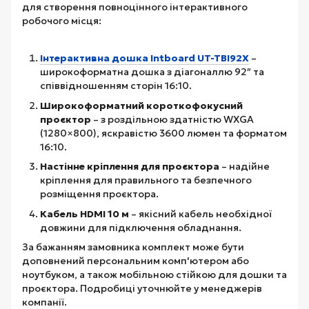
для створення повноцінного інтерактивного
робочого місця:
Інтерактивна дошка Intboard UT-TBI92X
–
широкоформатна дошка з діагоналлю 92″ та
співвідношенням сторін 16:10.
Широкоформатний короткофокусний
проєктор
– з роздільною здатністю WXGA
(1280×800), яскравістю 3600 люмен та форматом
16:10.
Настінне кріплення для проєктора
– надійне
кріплення для правильного та безпечного
розміщення проєктора.
Кабель HDMI 10 м
– якісний кабель необхідної
довжини для підключення обладнання.
За бажанням замовника комплект може бути
доповнений персональним комп'ютером або
ноутбуком, а також мобільною стійкою для дошки та
проєктора. Подробиці уточнюйте у менеджерів
компанії.