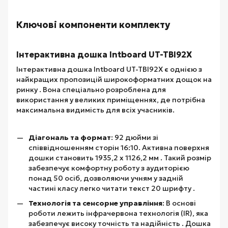
Ключові компоненти комплекту
Інтерактивна дошка Intboard UT-TBI92X
Інтерактивна дошка Intboard UT-TBI92X є однією з
найкращих пропозицій широкоформатних дощок на
ринку . Вона спеціально розроблена для
використання у великих приміщеннях, де потрібна
максимальна видимість для всіх учасників.
Діагональ та формат
: 92 дюйми зі
співвідношенням сторін 16:10. Активна поверхня
дошки становить 1935,2 x 1126,2 мм . Такий розмір
забезпечує комфортну роботу з аудиторією
понад 50 осіб, дозволяючи учням у задній
частині класу легко читати текст 20 шрифту .
Технологія та сенсорне управління
: В основі
роботи лежить інфрачервона технологія (IR), яка
забезпечує високу точність та надійність . Дошка