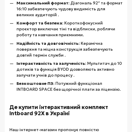
Максимальний формат
: Діагональ 92″ та формат
16:10 забезпечують чудову видимість для
великих аудиторій .
Комфорт та безпека
: Короткофокусний
проєктор виключає тіні та відблиски, роблячи
роботу та навчання приємними.
Надійність та довговічність
: Керамічна
поверхня та міцна конструкція забезпечують
довгий термін служби .
Інтерактивність та залученість
: Мультитач до 10
дотиків та функція BYOD дозволяють активно
залучати учнів до процесу .
Безкоштовне ПЗ
: Потужний функціонал
INTBOARD SPACE без щорічної плати за ліцензію.
Де купити інтерактивний комплект
Intboard 92X в Україні
Наш інтернет-магазин пропонує повністю