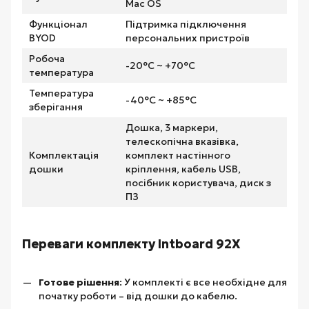
Mac OS
Функціонал
Підтримка підключення
BYOD
персональних пристроїв
Робоча
-20°C ~ +70°C
температура
Температура
-40°C ~ +85°C
зберігання
Дошка, 3 маркери,
телескопічна вказівка,
Комплектація
комплект настінного
дошки
кріплення, кабель USB,
посібник користувача, диск з
ПЗ
Переваги комплекту Intboard 92X
Готове рішення
: У комплекті є все необхідне для
початку роботи – від дошки до кабелю.