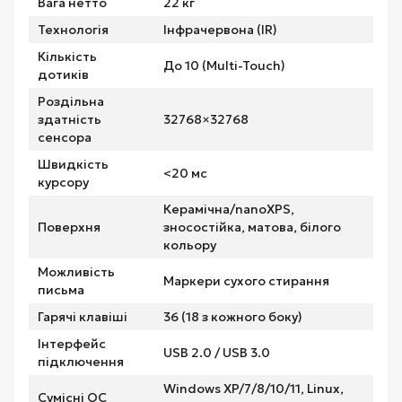
Вага нетто
22 кг
Технологія
Інфрачервона (IR)
Кількість
До 10 (Multi-Touch)
дотиків
Роздільна
здатність
32768×32768
сенсора
Швидкість
<20 мс
курсору
Керамічна/nanoXPS,
Поверхня
зносостійка, матова, білого
кольору
Можливість
Маркери сухого стирання
письма
Гарячі клавіші
36 (18 з кожного боку)
Інтерфейс
USB 2.0 / USB 3.0
підключення
Windows XP/7/8/10/11, Linux,
Сумісні ОС