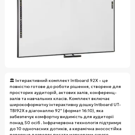
🏛️ Інтерактивний комплект Intboard 92X – це
повністю готове до роботи рішення, створене для
просторих аудиторій, актових залів, конференц-
залів та навчальних класів. Комплект включає
широкоформатну інтерактивну дошку Intboard UT-
TBI92X з діагоналлю 92″ (формат 16:10), яка
забезпечує комфортну видимість для аудиторії
понад 50 осіб . Інфрачервона технологія підтримує
до 10 одночасних дотиків, а керамічна зносостійка
поверхня дозволяє писати маркерами сухого