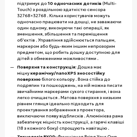
підтримує до
10 одночасних дотиків
(Multi-
Touch) з роздільною здатністю сенсора
32768×32768 . Кілька користувачів можуть
одночасно працювати на дошці, не заважаючи
один одному, виконуючи такі операції, як
зменшення, збільшення та переміщення
об'єктів . Управління здійснюється пальцем,
маркером або будь-яким іншим непрозорим
предметом, що робить дошку доступною для
дітей з обмеженими можливостями .
Поверхня та конструкція
: Дошка має
міцну
керамічну/nanoXPS зносостійку
поверхню
білого кольору . Вона стійка до
подряпин та пошкоджень, на ній можна писати
звичайними маркерами сухого стирання, і вона
легко очищається . Матова поверхня з низьким
рівнем глянця ідеально підходить для
проектування зображення з проектора,
виключаючи появу відблисків . Алюмінієва рама
забезпечує міцність конструкції, а гарячі клавіші
(18 з кожного боку) спрощують навігацію .
Технологія BYOD
: Функціонал Bring Your Own