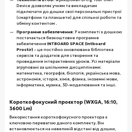
Device дозволяє учням та викладачам
підключати до дошки свої персональні пристрої
(смартфони та планшети) для спільної роботи та
обміну контентом .
Програмне забезпечення
: У комплекті з дошкою
постачається безкоштовне програмне
забезпечення
INTBOARD SPACE (Intboard
Prostir)
– це постійно оновлювана бібліотека
сервісів та додатків для створення та
проведення інтерактивних уроків. Усі матеріали
згруповані за шкільними дисциплінами:
математика, географія, біологія, українська мова,
астрономія, історія, хімія, фізика, іноземні мови,
інформатика, музика, 3D-моделювання та інші.
Короткофокусний проєктор (WXGA, 16:10,
3600 Lm)
Використання короткофокусного проєктора є
ключовою перевагою даного комплекту. Він
встановлюється на невеликій відстані від дошки,