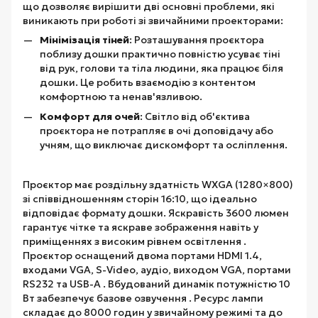
що дозволяє вирішити дві основні проблеми, які
виникають при роботі зі звичайними проекторами:
Мінімізація тіней
: Розташування проєктора
поблизу дошки практично повністю усуває тіні
від рук, голови та тіла людини, яка працює біля
дошки. Це робить взаємодію з контентом
комфортною та ненав'язливою.
Комфорт для очей
: Світло від об'єктива
проєктора не потрапляє в очі доповідачу або
учням, що виключає дискомфорт та осліплення.
Проєктор має роздільну здатність WXGA (1280×800)
зі співвідношенням сторін 16:10, що ідеально
відповідає формату дошки. Яскравість 3600 люмен
гарантує чітке та яскраве зображення навіть у
приміщеннях з високим рівнем освітлення .
Проєктор оснащений двома портами HDMI 1.4,
входами VGA, S-Video, аудіо, виходом VGA, портами
RS232 та USB-A . Вбудований динамік потужністю 10
Вт забезпечує базове озвучення . Ресурс лампи
складає до 8000 годин у звичайному режимі та до