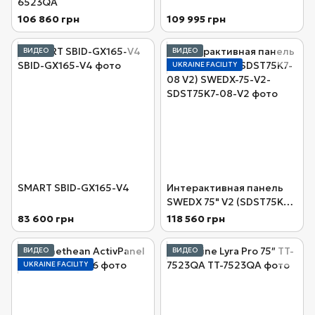
6523QA
106 860 грн
109 995 грн
ВИДЕО
ВИДЕО
UKRAINE FACILITY
SMART SBID-GX165-V4
Интерактивная панель
SWEDX 75" V2 (SDST75K7-
08 V2)
83 600 грн
118 560 грн
ВИДЕО
ВИДЕО
UKRAINE FACILITY