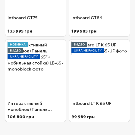
Intboard GT75
Intboard GT86
135 995 грн
199 985 грн
НОВИНКА
ВИДЕО
ВИДЕО
UKRAINE FACILITY
UKRAINE FACILITY
Интерактивный
Intboard LT K 65 UF
моноблок (Панель
Promethean LE 65″+
106 800 грн
99 989 грн
мобильная стойка)