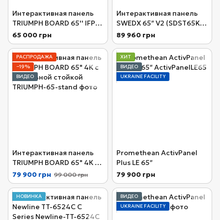
Интерактивная панель
Интерактивная панель
TRIUMPH BOARD 65'' IFP
SWEDX 65″ V2 (SDST65K7-
PRO
08 V2)
65 000 грн
89 960 грн
РАСПРОДАЖА
ХИТ
−19%
ВИДЕО
ВИДЕО
UKRAINE FACILITY
Интерактивная панель
Promethean ActivPanel
TRIUMPH BOARD 65" 4К с
Plus LE 65″
мобильной стойкой
79 900 грн
79 900 грн
99 000 грн
НОВИНКА
ВИДЕО
UKRAINE FACILITY