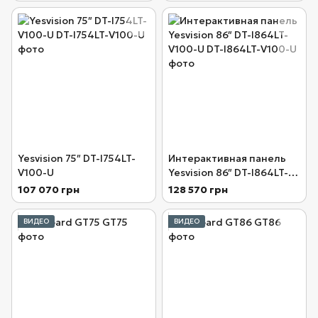
Yesvision 75″ DT-I754LT-
Интерактивная панель
V100-U
Yesvision 86″ DT-I864LT-
V100-U
107 070 грн
128 570 грн
ВИДЕО
ВИДЕО