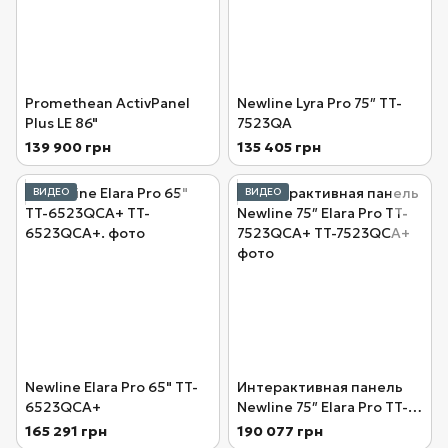
Promethean ActivPanel
Newline Lyra Pro 75″ TT-
Plus LE 86"
7523QA
139 900 грн
135 405 грн
ВИДЕО
ВИДЕО
Newline Elara Pro 65" TT-
Интерактивная панель
6523QCA+
Newline 75″ Elara Pro TT-
7523QCA+
165 291 грн
190 077 грн