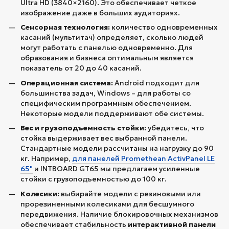
Ultra HD (3840×2160). Это обеспечивает четкое
изображение даже в больших аудиториях.
Сенсорная технология:
количество одновременных
касаний (мультитач) определяет, сколько людей
могут работать с панелью одновременно. Для
образования и бизнеса оптимальным является
показатель от 20 до 40 касаний.
Операционная система:
Android подходит для
большинства задач, Windows – для работы со
специфическим программным обеспечением.
Некоторые модели поддерживают обе системы.
Вес и грузоподъемность стойки:
убедитесь, что
стойка выдерживает вес выбранной панели.
Стандартные модели рассчитаны на нагрузку до 90
кг. Например,
для панелей Promethean ActivPanel LE
65"
и INTBOARD GT65 мы предлагаем усиленные
стойки с грузоподъемностью до 100 кг.
Колесики:
выбирайте модели с резиновыми или
прорезиненными колесиками для бесшумного
передвижения. Наличие блокировочных механизмов
обеспечивает стабильность
интерактивной панели