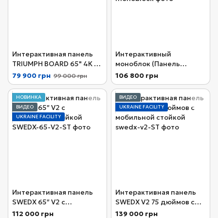
Интерактивная панель
Интерактивный
TRIUMPH BOARD 65" 4К с
моноблок (Панель
мобильной стойкой
Promethean LE 65″+
79 900 грн
106 800 грн
99 000 грн
мобильная стойка)
НОВИНКА
ВИДЕО
ВИДЕО
UKRAINE FACILITY
UKRAINE FACILITY
Интерактивная панель
Интерактивная панель
SWEDX 65″ V2 с
SWEDX V2 75 дюймов с
мобильной стойкой
мобильной стойкой
112 000 грн
139 000 грн