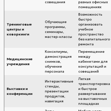
совещания
разных офисных
помещениях
Возможность
быстро
Обучающие
Тренинговые
организовать
программы,
центры и
учебное
семинары,
коворкинги
пространство
мастер-классы
без капитального
ремонта
Консилиумы,
Перемещение
демонстрация
между
Медицинские
снимков,
кабинетами для
учреждения
обучение
консультаций и
персонала
совещаний
Легкая
Интерактивные
транспортировка
стенды,
Выставки и
и быстрое
презентации
конференции
развертывание
продуктов,
на выставочных
навигация
площадках
Залы
Мобильность