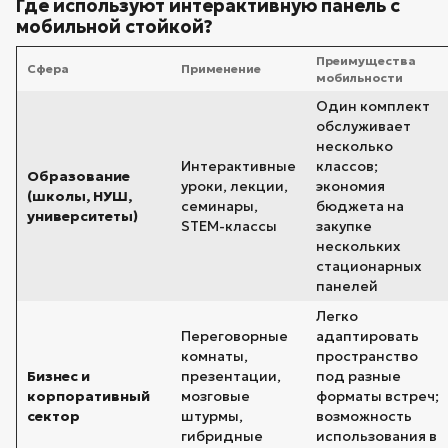
Где используют интерактивную панель с
мобильной стойкой?
Преимущества
Сфера
Применение
мобильности
Один комплект
обслуживает
несколько
Интерактивные
классов;
Образование
уроки, лекции,
экономия
(школы, НУШ,
семинары,
бюджета на
университеты)
STEM-классы
закупке
нескольких
стационарных
панелей
Легко
Переговорные
адаптировать
комнаты,
пространство
Бизнес и
презентации,
под разные
корпоративный
мозговые
форматы встреч;
сектор
штурмы,
возможность
гибридные
использования в