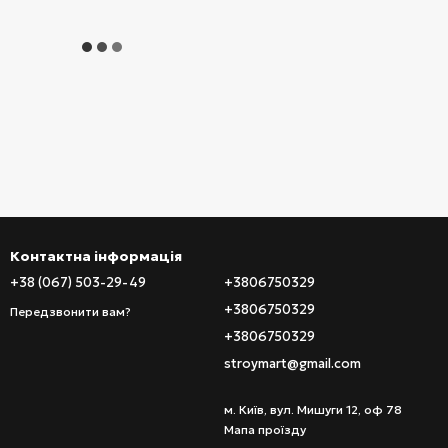
Контактна інформація
+38 (067) 503-29-49
+3806750329
+3806750329
Передзвонити вам?
+3806750329
stroymart@gmail.com
м. Київ, вул. Мишуги 12, оф 78
Мапа проїзду