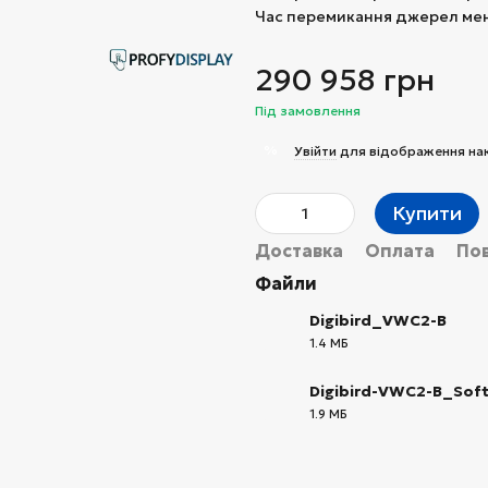
Час перемикання джерел менш
290 958 грн
Під замовлення
%
Увійти
для відображення на
Купити
Доставка
Оплата
По
Файли
Digibird_VWC2-B
1.4 МБ
PDF
Digibird-VWC2-B_Soft
1.9 МБ
PDF