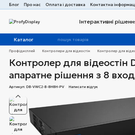
Перейти до основного контенту
Блог
Про нас
Оплата і доставка
Контактна інформац
Інтерактивні рішення
Каталог
Профідисплей
Контролери для відеостін
Контролер для відео
Контролер для відеостін
апаратне рішення з 8 вхо
Артикул: DB-VWC2-B-8H8H-PV
Написати відгук