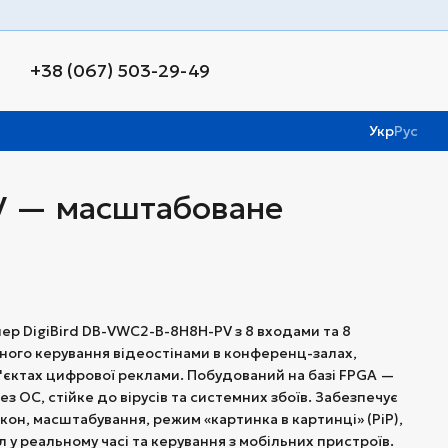
+38 (067) 503-29-49
Укр
Рус
PV — масштабоване
р DigiBird DB-VWC2-B-8H8H-PV з 8 входами та 8
ного керування відеостінами в конференц-залах,
б'єктах цифрової реклами. Побудований на базі FPGA —
з ОС, стійке до вірусів та системних збоїв. Забезпечує
кон, масштабування, режим «картинка в картинці» (PiP),
у реальному часі та керування з мобільних пристроїв.