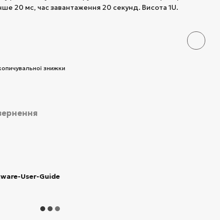
е 20 мс, час завантаження 20 секунд. Висота 1U.
копичувальної знижки
вернення
ware-User-Guide