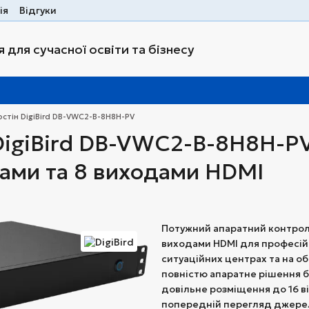
ія
Відгуки
 для сучасної освіти та бізнесу
стін DigiBird DB-VWC2-B-8H8H-PV
 DigiBird DB-VWC2-B-8H8H-
дами та 8 виходами HDMI
Потужний апаратний контроле
виходами HDMI для професій
ситуаційних центрах та на о
повністю апаратне рішення бе
довільне розміщення до 16 ві
попередній перегляд джерел 