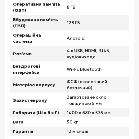
Оперативна пам’ять
8 ГБ
(ОЗП)
Вбудована пам’ять
128 ГБ
(ПЗП)
Операційна
Android
система
4 x USB, HDMI, RJ45,
Роз’єми
аудіовиходи
Бездротові
Wi-Fi, Bluetooth
інтерфейси
ФСФ (екологічний,
Матеріал корпусу
безпечний)
Загартоване скло
Захист екрану
товщиною 5 мм
Габарити (Ш х В х Г)
1400 х 680 х 535 мм
Вага
50 кг
Гарантія
12 місяців