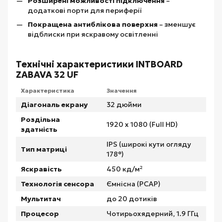
Розширені можливості підключення
–
додаткові порти для периферії
Покращена антиблікова поверхня
– зменшує
відблиски при яскравому освітленні
Технічні характеристики INTBOARD
ZABAVA 32 UF
Характеристика
Значення
Діагональ екрану
32 дюйми
Роздільна
1920 x 1080 (Full HD)
здатність
IPS (широкі кути огляду
Тип матриці
178°)
Яскравість
450 кд/м²
Технологія сенсора
Ємнісна (PCAP)
Мультитач
до 20 дотиків
Процесор
Чотирьохядерний, 1.9 ГГц