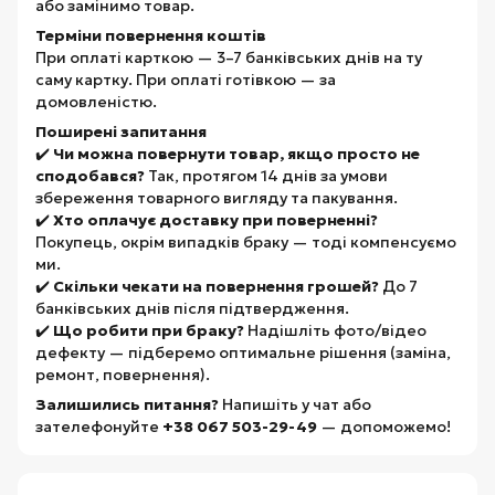
або замінимо товар.
Терміни повернення коштів
При оплаті карткою — 3–7 банківських днів на ту
саму картку. При оплаті готівкою — за
домовленістю.
Поширені запитання
✔️
Чи можна повернути товар, якщо просто не
сподобався?
Так, протягом 14 днів за умови
збереження товарного вигляду та пакування.
✔️
Хто оплачує доставку при поверненні?
Покупець, окрім випадків браку — тоді компенсуємо
ми.
✔️
Скільки чекати на повернення грошей?
До 7
банківських днів після підтвердження.
✔️
Що робити при браку?
Надішліть фото/відео
дефекту — підберемо оптимальне рішення (заміна,
ремонт, повернення).
Залишились питання?
Напишіть у чат або
зателефонуйте
+38 067 503-29-49
— допоможемо!