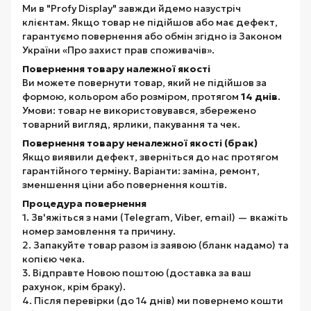
Ми в "Profy Display" завжди йдемо назустріч
клієнтам. Якщо товар не підійшов або має дефект,
гарантуємо повернення або обмін згідно із Законом
України «Про захист прав споживачів».
Повернення товару належної якості
Ви можете повернути товар, який не підійшов за
формою, кольором або розміром, протягом
14 днів
.
Умови: товар не використовувався, збережено
товарний вигляд, ярлики, пакування та чек.
Повернення товару неналежної якості (брак)
Якщо виявили дефект, зверніться до нас протягом
гарантійного терміну. Варіанти: заміна, ремонт,
зменшення ціни або повернення коштів.
Процедура повернення
1. Зв'яжіться з нами (Telegram, Viber, email) — вкажіть
номер замовлення та причину.
2. Запакуйте товар разом із заявою (бланк надамо) та
копією чека.
3. Відправте Новою поштою (доставка за ваш
рахунок, крім браку).
4. Після перевірки (до 14 днів) ми повернемо кошти