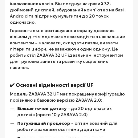
інклюзивних класів. Він поєднує яскравий 32-
дюймовий дисплей, вбудований комп’ютер на базі
Android та підтримку мультитач до 20 точок
одночасно.
Горизонтальне розташування екрану дозволяє
кільком дітям одночасно взаємодіяти з навчальним
контентом – малювати, складати пазли, вивчати
літери та цифри, не заважаючи один одному. Це
робить стіл ZABAVA 32 UF ідеальним інструментом
для групових занять та розвитку соціальних
навичок.
✔️ Основні відмінності версії UF
Модель ZABAVA 32 UF має покращену конфігурацію
порівняно з базовою версією ZABAVA 2.0:
Більше точок дотику
– до 20 одночасних
дотиків (проти 10 у ZABAVA 2.0)
Потужніший процесор
– оптимізований для
роботи з важкими освітніми додатками