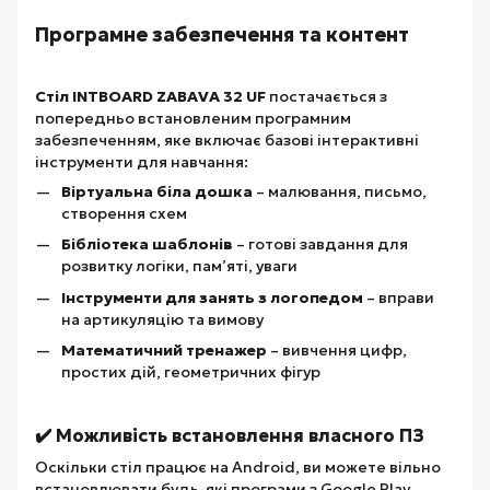
Програмне забезпечення та контент
Стіл INTBOARD ZABAVA 32 UF
постачається з
попередньо встановленим програмним
забезпеченням, яке включає базові інтерактивні
інструменти для навчання:
Віртуальна біла дошка
– малювання, письмо,
створення схем
Бібліотека шаблонів
– готові завдання для
розвитку логіки, пам’яті, уваги
Інструменти для занять з логопедом
– вправи
на артикуляцію та вимову
Математичний тренажер
– вивчення цифр,
простих дій, геометричних фігур
✔️ Можливість встановлення власного ПЗ
Оскільки стіл працює на Android, ви можете вільно
встановлювати будь-які програми з Google Play