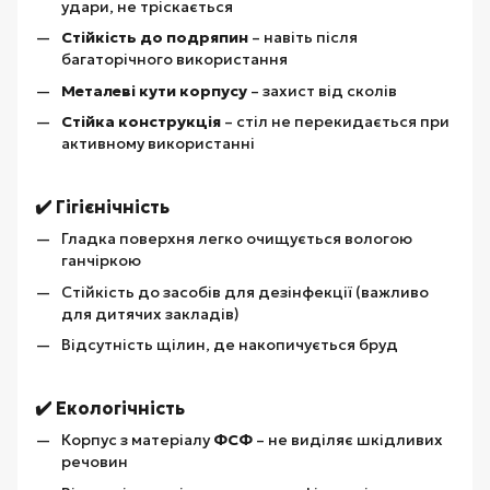
удари, не тріскається
Стійкість до подряпин
– навіть після
багаторічного використання
Металеві кути корпусу
– захист від сколів
Стійка конструкція
– стіл не перекидається при
активному використанні
✔️ Гігієнічність
Гладка поверхня легко очищується вологою
ганчіркою
Стійкість до засобів для дезінфекції (важливо
для дитячих закладів)
Відсутність щілин, де накопичується бруд
✔️ Екологічність
Корпус з матеріалу
ФСФ
– не виділяє шкідливих
речовин