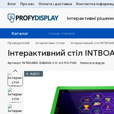
Перейти до основного контенту
Блог
Про нас
Оплата і доставка
Контактна інформац
Інтерактивні рішення
Каталог
Профідисплей
Інтерактивні столи
Інтерактивний стіл INTBOARD
Інтерактивний стіл INTBOA
Артикул: INTBOARD-ZABAVA-2.0-43-PO-FUN
Написати відгук
ВІДЕО