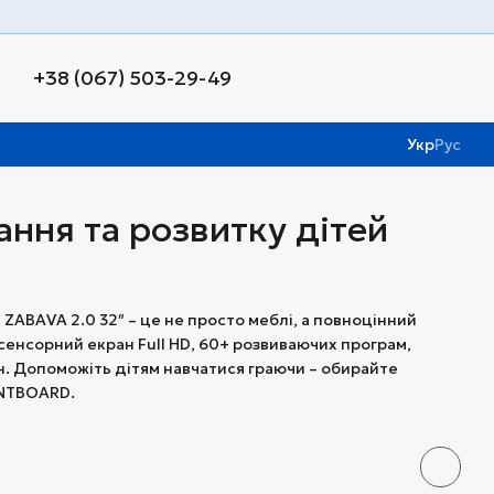
+38 (067) 503-29-49
Укр
Рус
ання та розвитку дітей
ZABAVA 2.0 32″ – це не просто меблі, а повноцінний
сенсорний екран Full HD, 60+ розвиваючих програм,
ин. Допоможіть дітям навчатися граючи – обирайте
INTBOARD.