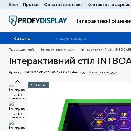
Перейти до основного контенту
Блог
Про нас
Оплата і доставка
Контактна інформац
Інтерактивні рішення
Каталог
Профідисплей
Інтерактивні столи
Інтерактивний стіл INTBOARD
Інтерактивний стіл INTBOA
Артикул: INTBOARD-ZABAVA-2.0-32-lerning
Написати відгук
ВІДЕО